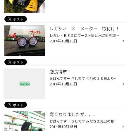
レガシィ × メーター 取付け！
レガシィＢＥ５にブースト計と水温計を取付けしました。 メーターはデフィですよ☆ やっぱりデフィです。 今回はデフィメーター初ということでコントロールユニットも一緒に取付けです。 メーターはアドバンスＣＲのホワイト。６０パイです。 お車の状態を管理できるのはもちろんですけど、何よりか...
2014年10月19日
店長得市！
おばんですー きしです 今月の１８日より店長得市開催します！ 夏タイヤは在庫処分！冬タイヤは早期割引と今月はただでさえお得な月なのにそこに さらに店長得市イベントです＼(^o^)／ さらにタイヤご購入・ご予約いただいた方には紙兎ロペグッズが当ります♪ ご来店お待ちしております☆
2014年10月16日
寒くなりましたが、、、
おばんですー きしです みなさま先日の台風被害は大丈夫だったでしょうか？？ 最近かなり朝晩の冷えが厳しくなってきました((+_+)) 朝起きるのがちょっとずつしんどくなってきた岸です。 しんどくなってきてますが毎日６時に起きる岸です＼(^o^)／ そんな中タイヤ館のピットの扇風機は『強』です！...
2014年10月15日