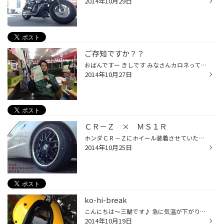
2014年10月29日
ご存知ですか？？
おばんですー きしです みなさんカロネってご存知ですか？^o^ 車のメンテナンスなどいろんなことが書いてある情報誌なんですけど実はこれ！ ブリヂストンがつくってる雑誌なんです(^^♪ 女性の方でも見やすい書き方になっていて結構おもしろいんですよ♪ フリーペーパーになってるので是非タイヤ館栗...
2014年10月27日
ＣＲ－Ｚ × ＭＳ１Ｒ
ホンダＣＲ－Ｚにホイール装着させていただきました！ ホイールは、 ・・・Ｓ Ｓ Ｒ。 かか、かっこいい。 なんかすでにメーカーの時点でかっこいいです。 僕個人的に今一番ホットなメーカーなのでゴリ押しでいきますｗ 気になるホイールはプロフェッサーＭＳ１Ｒ！！！！ でれかっこいいです。 ...
2014年10月25日
ko-hi-break
こんにちは～三輪です♪ 急に気温が下がりまして 涼しくなってまいりました 夜には、寒くてスティードも１週間ぐらい 乗ってあげれていません【泣】 冬に入るのもそうですが こうゆう時の車の存在のありがたさときたら、 涙もんですw あと寒さに負けて黄色のヘルメットをかっちゃいました。笑 寒くな...
2014年10月19日