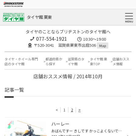
タイヤ館 栗東
タイヤのことならブリヂストンのタイヤ館へ
077-554-1921
10:30～19:00
〒520-3041 滋賀県栗東市出庭506
Map
タイヤ・ホイール専門
都道府県か
滋賀県のタ
タイヤ館 栗
店舗おスス
店のタイヤ館
ら探す
イヤ館
東TOP
メ情報
店舗おススメ情報 / 2014年10月
記事一覧
<
1
2
>
ハーレー
おばんですー きしです かっこよくないですか？(^^♪ かっこいいです)^o^( ハーレーですよハーレー↑☆＼(゜ロ＼)(／ロ゜)／ バイクといったらハーレー！ タイヤといったらブリヂストン！＼(^o^)／ 以前にスタッドレスご購入いただいた関係でご来店しましたＭさんのハーレーです♪ １２００ｃｃらしいで...