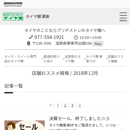
タイヤ館 栗東
タイヤのことならブリヂストンのタイヤ館へ
077-554-1921
10:30～19:00
〒520-3041 滋賀県栗東市出庭506
Map
タイヤ・ホイール専門
都道府県か
滋賀県のタ
タイヤ館 栗
店舗おスス
店のタイヤ館
ら探す
イヤ館
東TOP
メ情報
店舗おススメ情報 / 2018年12月
記事一覧
<
1
2
3
>
決算セール、終了しました☆彡
タイヤ館栗東HPをご覧頂きまして、いつもありがとうございます！ 本日で、『2018年・決算セール』は終了致しました(=´▽`=) 今回のセールもたくさんのお客様にご来店いただきまして、 大好評・大盛況となりました(^^) また、作業時間により、お待たせする時間も多かったとは思いますが 誠にありがと...