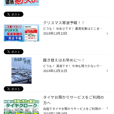
クリスマス寒波予報！！
どうも！ ゆあさです！ 異常気象はどこまで続くのでしょうか？ 昨日から寒いのか暖かいのか よくわからない気温です(*_*) こんなに気温の上げ下げが激しいと 体がついていけないですよね( ;∀;) そんな12月の大イベント クリスマスがやってきますね！！(#^^#) 皆様はどうお過ごしでしょうか？ そんな...
2018年12月22日
履き替えはお早めに～！
どうも！ 湯浅です！ 今年も残り少ないですが 最後の最後で寒波が来そうですね！！ 今年降らなくとも、来年頭から白銀の世界・・・・ なんて事もあり得るかもしれません( ﾟДﾟ) ちなみに去年の1月15日自宅付近の画像です。 1月に入り一気に降りだしました('Д') 比較的雪の少ないと言われている草津周...
2018年12月21日
タイヤお預かりサービスをご利用の
方へ
当店でタイヤお預かりサービスをご利用の方へ 年末年始の配送のご案内です。 たくさんのお客様に履き替えのご予約を頂いておりますが、 スタッドレスタイヤへの履き替えのご予約をまだされていない方、 12月20日から1月10日までの期間は年末年始のため配送業務が休業となります。 年内に履き替えを...
2018年12月19日