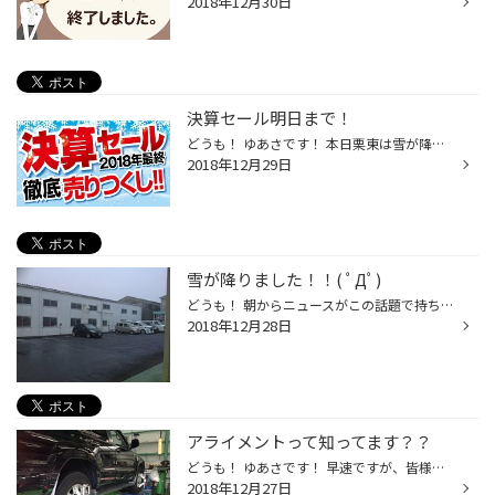
2018年12月30日
決算セール明日まで！
どうも！ ゆあさです！ 本日栗東は雪が降ったり止んだりでした！ いつ積もってもおかしくない状態が続いてますね( ﾟДﾟ) 気温も寒くなっておりますので 体調のほうも崩さないようにしないと。。。。 さて、現在開催中の決算セールですが 明日で最終日となります！！( ^)o(^ ) お休みの方も最後のチャ...
2018年12月29日
雪が降りました！！( ﾟДﾟ)
どうも！ 朝からニュースがこの話題で持ち切りですね(*_*) 全国各地で寒波が大暴れ( ;∀;) 急激な降雪が各地で続いております.... 飛び込みのタイヤ交換の方が多数来られておりました！ タイヤ館栗東も朝から降雪があり 降っては止みの繰り返しでした(*_*) 車には微かに積もりましたが 路面にはまだ...
2018年12月28日
アライメントって知ってます？？
どうも！ ゆあさです！ 早速ですが、皆様はアライメント調整ってご存知ですか？？(*'▽') タイヤ専門店ならではの車の骨盤矯正、アライメント調整サービス！ 車も人と同じで、長い間走っていると ゴムブッシュのたわみや、パーツの摩耗などにより タイヤの取り付け位置がズレてしまうことがあります...
2018年12月27日