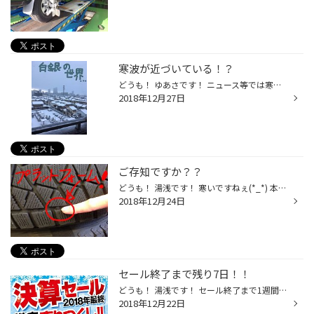
寒波が近づいている！？
どうも！ ゆあさです！ ニュース等では寒波寒波と 年末に向けて一気に冷え込むような 話題が上がっていますね！(*_*) 暖かいからと言って油断していませんか？？ 年末から年始にかけては雪マークの地域もあるようです((+_+)) 冬タイヤへの準備は今の内です( ﾟДﾟ) お見積りは無料です！ 是非タイヤ館...
2018年12月27日
ご存知ですか？？
どうも！ 湯浅です！ 寒いですねぇ(*_*) 本日はクリスマスイヴ！ 明日は皆様の元にサンタが訪れる日ですね( ^)o(^ ) 僕は欲しい物がありあすぎて いっその事宝くじ当たれぇ！！！ と言う感じです(笑) 最近は冬タイヤの脱着のほうも落ち着いてきました！ 比較的スムーズにご案内は可能です ※待ち時間...
2018年12月24日
セール終了まで残り7日！！
どうも！ 湯浅です！ セール終了まで1週間となりました( ^)o(^ ) 対象商品がお買い得になる 年内最後のセールとなります(*'▽') タイヤはもちろん、メンテナンス商品も！ 今年最後のメンテナンスは是非 タイヤ館栗東へ！！( *´艸｀) 年末に向けて寒波の予報も出ています(*_*) 今日は夜から急激に冷え...
2018年12月22日