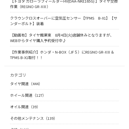
【トヨタ カローラフィールダーHV(DAA-NKE165G) 】タイヤ交換
作業（REGNO GR-XⅢ）
クラウンクロスオーバーに空気圧センサー【TPMS B-X1】【サ
ンダーボルト】装着
【動画有】タイヤ館栗東 8月4日(火)店舗休みとなりますが、
WEBからタイヤ購入予約受付中♪
【作業事例紹介】ホンダ・N-BOX（JF５）にREGNO GR-XⅢ＆
TPMS B-X1取付！！
カテゴリ
タイヤ関連（444）
ホイール関連（127）
オイル関連（39）
その他メンテナンス（139）