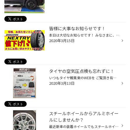
皆様に大事なお知らせです！
本日は大切なお知らせです！ みなさまに、ごひいきいただいてました ブリヂストンのお手頃タイヤ 「 ネクストリー 」を タイヤ館栗東での ご提供価格を・・・ 「値下げしました！」 従来よりブリヂストンブランドの中では 価格的にお求めやすく、 「低燃費タイヤでお手頃」と いうことでご愛顧いた...
2020年3月15日
タイヤの空気圧点検も忘れずに！
いつもタイヤ館栗東のWEBを ご覧頂き有難う御座います！ みなさま、タイヤ履き替えのシーズンですが交換後 タイヤの空気圧は点検されましたか?? 夏タイヤの方も最近エアチェックされてますか？ ガソリンスタンドもセルフ化が進み チェックするのもディーラーの点検時や車検時のみと なかなかチェッ...
2020年3月13日
スチールホイールからアルミホイー
ルにしませんか？
最近新車の装着ホイールでもスチールホイールが 増えてきたな～と思うこの頃ですが 軽くて・サビにくいアルミホイールにしませんか？ スチールホイールは多くの車種にホイールカバーが付きますが いかにもプラスチックという感じがしてあんまり・・・・ （似合っている車種もありますが・・・） そ...