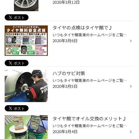
2020年3月12日
タイヤの点検はタイヤ館で♪
いつもタイヤ館栗東のホームページをご覧頂き有難うございます。 こんにちは〜カワシマです(^o^)/ 三月に入り暖かい日が増えてきましたね！ 暖かくなってきたとゆう事は...タイヤの履き替えの時期が来ました！ 皆様は今のタイヤの状況はご存知ですか？ もしかしたらタイヤの溝のが少ないとかヒビ割...
2020年3月6日
ハブのサビ対策
いつもタイヤ館栗東のホームページをご覧いただき ありがとうございます。 皆様、お車のハブ部のサビって気になりませんか？ ハブというのはお車からタイヤ外した時に見えるブレーキの真ん中で ↓の画像で工具当てている所です。 ご自身でタイヤ交換される方には解る所だと思います。 当店ではハブ部...
2020年3月5日
タイヤ館でオイル交換のメリット♪
いつもタイヤ館栗東のホームページをご覧頂き有難うございます。 こんにちは！タイヤ館栗東です イキナリですが皆さん、エンジンオイルの交換距離ダイジョーブですか？ タイヤ館でエンジンオイル交換をされると嬉しいメリットが たくさんあるのでご紹介します(´艸｀*) 1 0.1ℓ単位で量り売りができま...
2020年3月4日