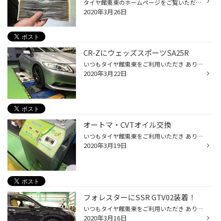
タイヤ館栗東のホームページをご覧いただき有難うございます。 ところで皆さま、愛車のエアコンフィルター 点検・交換はしていますか？ エアコンフィルターは快適にドライブをする為に 欠かせないアイテムの1つです！ エアコンフィルターの交換目安は 10000km走行又、1年に1回です！ そしてこれが１...
2020年3月26日
CR-ZにウェッズスポーツSA25R
いつもタイヤ館栗東をご利用いただき ありがとうございます。 ホンダ ＣＲ－Ｚに ウェッズスポーツ ＳＡ25Ｒを装着させて いただきました。 サイズは17×70 5/114.3 48 ＷＢＣ 落ち着いた色でシブいですね～ボディの色ともいい感じです！ タイヤは今年発売のＰＸ2！ 同時にタイヤ長持ちアライメント ...
2020年3月22日
オートマ・CVTオイル交換
いつもタイヤ館栗東をご利用いただき ありがとうございます。 皆様エンジンオイルは交換されたこと有ると思いますが オートマ・CVTオイルの交換はしてますでしょうか？ オートマ・CVTオイルを交換しないと 変速時のショックの増加（オートマ）燃費の悪化などに繋がりますので 定期的な交換をオスス...
2020年3月19日
フォレスターにSSR GTV02装着！
いつもタイヤ館栗東をご利用いただき ありがとうございます。 本日スバル フォレスターに ＳＳＲ ＧＴＶ02を装着させていただきました。 SSR GTV02サイト サイズは18×7.5 5/114 48 ＦＢ（フラットブラック） ボディーがブラックなのでやっぱり ブラックのホイールが似合いますね！ もちろん タイヤ...
2020年3月16日