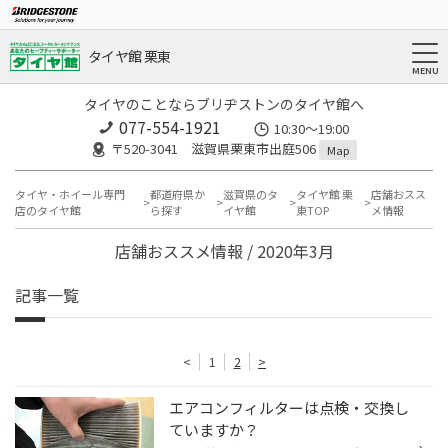
タイヤ館 栗東
タイヤのことならブリヂストンのタイヤ館へ
077-554-1921
10:30～19:00
〒520-3041 滋賀県栗東市出庭506
Map
タイヤ・ホイール専門
都道府県か
滋賀県のタ
タイヤ館 栗
店舗おスス
店のタイヤ館
ら探す
イヤ館
東TOP
メ情報
店舗おススメ情報 / 2020年3月
記事一覧
<
1
2
>
エアコンフィルターは点検・交換し
ていますか？