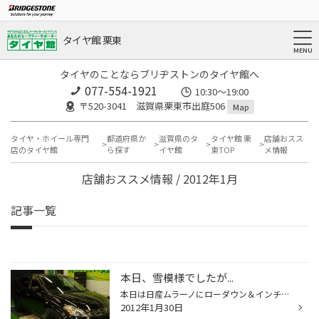
タイヤ館 栗東
タイヤのことならブリヂストンのタイヤ館へ
077-554-1921
10:30～19:00
〒520-3041 滋賀県栗東市出庭506
Map
タイヤ・ホイール専門
都道府県か
滋賀県のタ
タイヤ館 栗
店舗おスス
店のタイヤ館
ら探す
イヤ館
東TOP
メ情報
店舗おススメ情報 / 2012年1月
記事一覧
本日、雪模様でしたが...
本日は日産ムラーノにローダウン＆インチアップのお手伝いをさせて頂きました！！ あいにくの空模様でしたが、ドレスアップに季節なんぞ関係無い!!とばかりに カッコいい車が完成しました。 足廻りは、ＲＳ-ＲのベストセラーモデルＴi-2000 ホイールはレイズ製のＶＲ.Ｇ2です。しぶ～ぃ選択、私好み...
2012年1月30日