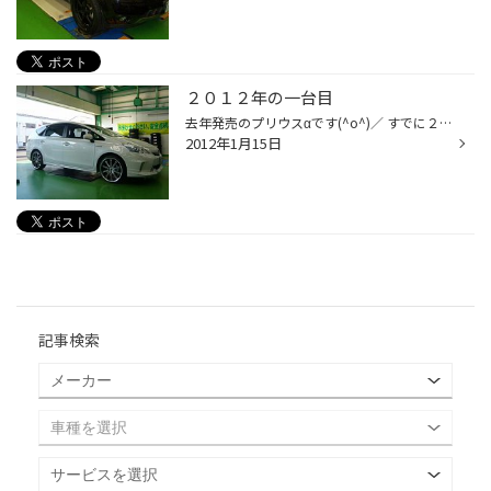
２０１２年の一台目
去年発売のプリウスαです(^o^)／ すでに２０インチを履かれてるので足回りを交換です(^_-)-☆ クスコさんから発売のヴァカンツァのＺＥＲＯ－ＷＡＧＯＮを装着です ４・５ｃｍダウンでスタイリッシュに決まりました(*^^)b ハイブリッド車なんで異音が気になるトコロですが(；一_一) さっすがクスコさ...
2012年1月15日
記事検索