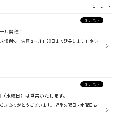
<
1
2
>
セール開催！
皆様、お待たせいたしました！ 年末恒例の「決算セール」30日まで延長します！ 冬シーズンの必需品スタッドレスタイヤ 新商品「ＶＲＸ3」から お買い得タイヤ「アイスパートナー2」まで ご用意しております。 また夏タイヤもお買い得タイヤご用意してます。 さらにお出かけ前のカーメンテナンスも ...
4日（水曜日）は営業いたします。
いつもタイヤ館栗東をご利用いただき ありがとうございます。 通常火曜日・水曜日お休み頂いておりますが タイヤ館栗東は明日11/23（火）明後日11/24（水） 営業しております。 タイヤのご用命・タイヤ履き替え・カーメンテナンス ご利用のお客様は、是非ご来店下さい。 よろしくお願い致します。