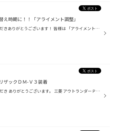
替え時期に！！「アライメント調整」
いつもタイヤ館栗東をご利用いただきありがとうございます！ 皆様は 「アライメント調整」 を知っていますか？ そんなの知らない 聞いたことはあるけどよく分からない という方がほとんどだと思います。^^; 「アライメント調整」とは 車の骨盤矯正 のことです！ 車のアライメントは 縁石にぶつける ...
リザックＤＭ-Ｖ３装着
いつもタイヤ館栗東をご利用いただき ありがとうございます。 三菱 アウトランダーＰＨＥＶに ブリヂストンタイヤ ブリザック「ＤＭ-Ｖ３」 ブリヂストンホイール バルミナ「Ｋ10」 をお取り付けさせて頂きました。 タイヤサイズは225/55Ｒ18 ホイールサイズは18×75 5/114.3 42 カラーはブラック塗...