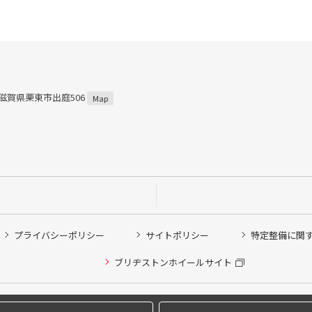
1 滋賀県栗東市出庭506
Map
プライバシーポリシー
サイトポリシー
特定整備に関
他ピット作業の予約
ブリヂストンホイールサイト
希望のクローク契約会員の方はこちらを選択ください
の方はご利用いただけません
Copyright © 2024 Bridgestone Retail Co.,Ltd. All rights Reserved.