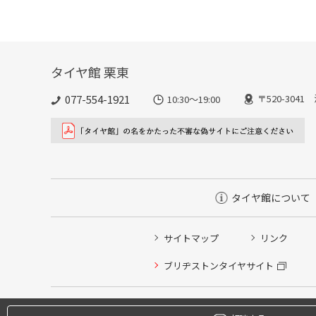
タイヤ館 栗東
077-554-1921
〒520-304
10:30～19:00
タイヤ館について
サイトマップ
リンク
タイヤ点検・安全点検/タイヤ履き替え/オイル交換/その
ブリヂストンタイヤサイト
クローク契約会員専用タイヤ履き替え※タイヤ履き替えを
本日のタイヤ履き替え順番待ち予約 ※クローク契約会員