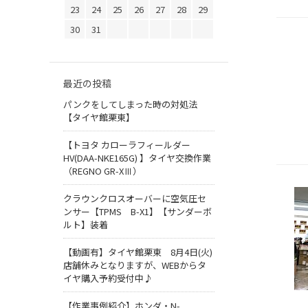
23
24
25
26
27
28
29
30
31
最近の投稿
パンクをしてしまった時の対処法
【タイヤ館栗東】
【トヨタ カローラフィールダー
HV(DAA-NKE165G) 】タイヤ交換作業
（REGNO GR-XⅢ）
クラウンクロスオーバーに空気圧セ
ンサー【TPMS B-X1】【サンダーボ
ルト】装着
【動画有】タイヤ館栗東 8月4日(火)
店舗休みとなりますが、WEBからタ
イヤ購入予約受付中♪
【作業事例紹介】ホンダ・N-