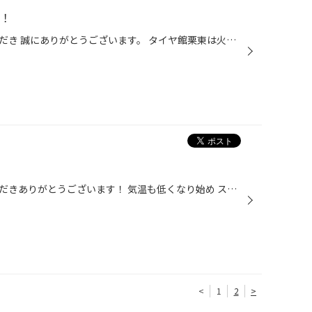
す！
いつもタイヤ館栗東をご利用いただき 誠にありがとうございます。 タイヤ館栗東は火曜・水曜定休日でしたが 11月・12月は水曜日営業しております。 よろしくお願い致します。 気象状況や営業日数の減少に伴い 今冬は店頭での混雑が予想されます。 予約枠にも限りがございますので、 走行距離の少な...
いつもタイヤ館栗東をご利用いただきありがとうございます！ 気温も低くなり始め スタッドレスタイヤへの履き替えを考える季節になりました^ ^ タイヤ館では脱着のコースを 3種類から選べます！ お車に合ったコースを選べるので安心です^ ^ 脱着と一緒に 下回り・ハブの防錆施工 もオススメです！ ...
<
1
2
>