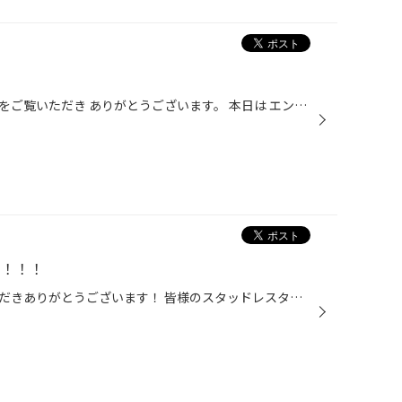
いつもタイヤ館栗東ホームページをご覧いただき ありがとうございます。 本日は エンジン内部洗浄フラッシングを施工させていただきました。 こちらの商品は エンジン内部に定着したスラッジやカーボンなどを溶解しエンジンを クリーンにするフラッシング添加剤は オイルフィルター交換に合わせて使...
す！！！
いつもタイヤ館栗東をご利用いただきありがとうございます！ 皆様のスタッドレスタイヤの 残溝 年数 柔らかさ は大丈夫ですか？ 「今年買い替えようかな」 とお考えのお客様にオススメのタイヤがあります！！^ ^ 今年新発売された 「BLIZZAK VRX3」 です！ 「BLIZZAK VRX3」は ブリヂストン独自技術...