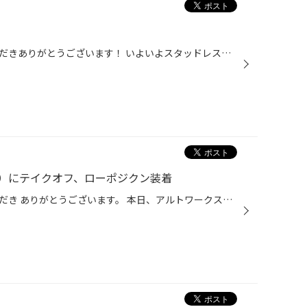
いつもタイヤ館栗東をご利用いただきありがとうございます！ いよいよスタッドレスへの 履き替えの時期がやってきましたね^ ^ タイヤ館栗東では 履き替え作業の予約を受付中です！ 本年度の脱着のご予約は 当日以外のご予約の場合 webからのお申し込み をお願いしています^ ^ ※クローク以外のお客様...
）にテイクオフ、ローポジクン装着
いつもタイヤ館栗東をご利用いただき ありがとうございます。 本日、アルトワークス（ＨＡ３６Ｓ）に テイクオフ ローポジくんを 運転席・助手席共に装着させていただきました。 ↓テイクオフ ローポジくん 装着前のシート そしてこちらが外した純正部品となります。 実際に並べて比べてみると こん...