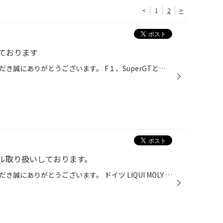
<
1
2
>
ております
いつもタイヤ館栗東をご利用いただき誠にありがとうございます。 F１、SuperGTといった様々なジャンルのレースチームを潤滑油で サポートしているペトロナスさんのオイル取り扱いしております。 在庫しているオイルは シンティアム7000DMX 0W-20 シンティアム3000E 5W-40 となります。 シンティアム...
オイル取り扱いしております。
いつもタイヤ館栗東をご利用いただき誠にありがとうございます。 ドイツ LIQUI MOLY GmｂH社（リキモリ）さんのエンジンオイルを 取り扱い始めました！ メルセデス-ベンツ・BMW・ポルシェ等の認定オイルがあり ドイツ車はもちろんの事、日本車、特にスポーツモデルにおいて高い性能を発揮 環境に厳...