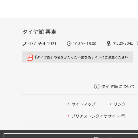
タイヤ館 栗東
077-554-1921
〒520-304
10:30～19:00
タイヤ館について
サイトマップ
リンク
タイヤ点検・安全点検/タイヤ履き替え/オイル交換/その
ブリヂストンタイヤサイト
クローク契約会員専用タイヤ履き替え※タイヤ履き替えを
本日のタイヤ履き替え順番待ち予約 ※クローク契約会員