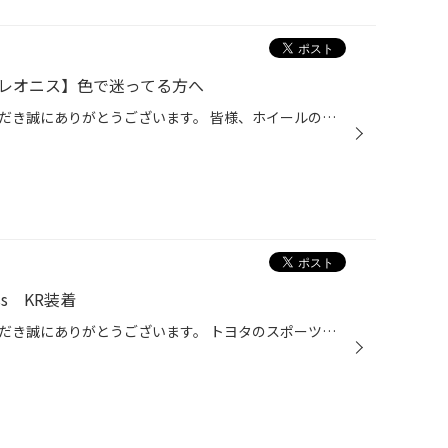
S【レオニス】色で迷ってる方へ
いつもタイヤ館栗東をご利用いただき誠にありがとうございます。 皆様、ホイールの購入を検討する時に色で迷う事は無いですか？ 実物がその店舗に有ればいいのですが 無ければWEBかカタログを見てという感じになりますよね！ そこで、ホイールメーカーWeds【ウェッズ】さんのご厚意により 人気ホイ...
ss KR装着
いつもタイヤ館栗東をご利用いただき誠にありがとうございます。 トヨタのスポーツカー GR86に 柿本マフラー 【Class KR】を装着させていただきました。 純正マフラーでも似合っているのですが、何か物足りない・・・・ そこで！マフラー交換。チタンカラーがいいですねー！ 下から見る事は、ほとん...