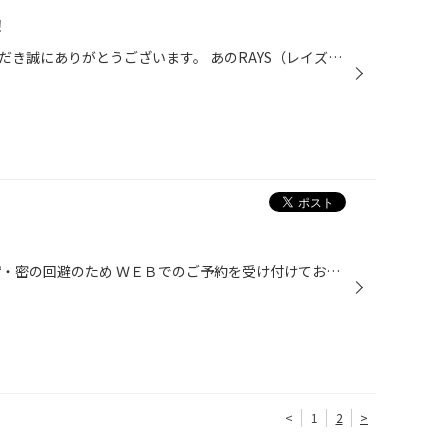
！
いつもタイヤ館栗東をご利用いただき誠にありがとうございます。 あのRAYS（レイズ）ホイールがタイヤ館栗東に入荷いたしました！ 入荷したホイールは ①ボルクレーシング NE24 RAYSサイト ボルクレーシングNE24はこちら ②ボルクレーシング TE37SB tourer SR RAYSサイト ボルクレーシングTE37SB tour...
タイヤ館栗東では 待ち時間の短縮・密の回避のため ＷＥＢでのご予約を受け付けております。 オイル交換・バッテリー交換・ワイパー交換 エアコンフィルター・防錆コート・脱着 などご用命の際は ぜひ、ご利用ください。 予約方法はとても簡単♪パソコン、スマホから簡単操作♪ まずは、サイト内入り...
<
1
2
>