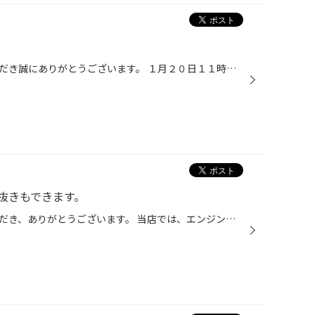
いつもタイヤ館栗東をご利用いただき誠にありがとうございます。 １月２０日１１時気象庁発表によりますと気象庁HP（滋賀県予報）はこちら すでに冷え込んでいますが 週末から来週にかけて更に冷え込みの予報が出ており 火曜日・水曜日には雪マークも出ております。 最低気温はマイナスで出ており最...
抜きもできます。
いつもタイヤ館栗東をご利用いただき、ありがとうございます。 当店では、エンジンオイル交換時に【上抜き】【下抜き】での交換ができます。 【下抜き】は皆様ご存知のように お車リフトアップしオイルパンにあるドレンボルトを外して オイルを抜く作業になります。 （オイルパン⇒エンジンの下部に...