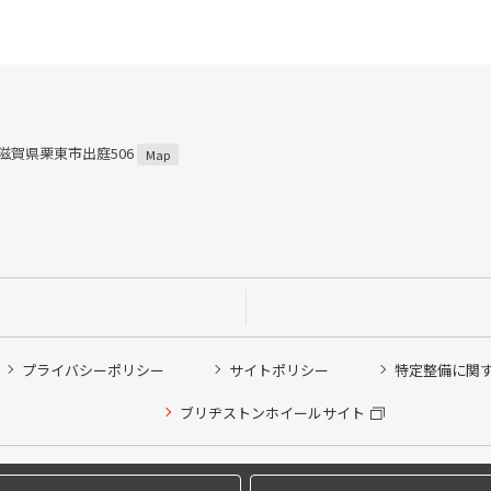
1 滋賀県栗東市出庭506
Map
プライバシーポリシー
サイトポリシー
特定整備に関
他ピット作業の予約
ブリヂストンホイールサイト
希望のクローク契約会員の方はこちらを選択ください
の方はご利用いただけません
Copyright © 2024 Bridgestone Retail Co.,Ltd. All rights Reserved.