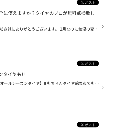
全に使えますか？タイヤのプロが無料点検致し
いつもタイヤ館栗東をご利用いただき誠にありがとうございます。 1月なのに気温の変化が激しく体調管理が難しい季節ですね。 皆様は、すでにお車の冬道対策されておられると思いますが 今ご使用中のスタッドレスタイヤ（冬タイヤ）は大丈夫でしょうか？ タイヤ館では、タイヤの無料点検を受付中です...
タイヤも!!
最近お問い合わせの増えている 【オールシーズンタイヤ】!! もちろんタイヤ館栗東でも ブリヂストン製オールシーズンタイヤのお取り扱い 在庫をそろえております☆” 『スタッドレスタイヤまでは必要ないけど、 ちょっと雪が降った時は心配…』 そんなシチュエーションもありますよね!! ◎突然の降雪に...