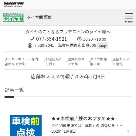
タイヤ館 栗東
タイヤのことならブリヂストンのタイヤ館へ
077-554-1921
10:30～19:00
〒520-3041 滋賀県栗東市出庭506
Map
タイヤ・ホイール専門
都道府県か
滋賀県のタ
タイヤ館 栗
店舗おスス
店のタイヤ館
ら探す
イヤ館
東TOP
メ情報
店舗おススメ情報 / 2026年1月8日
記事一覧
★★車検前点検のおすすめ★★
タイヤ館 栗東では「車検」の 取扱いをさせていただいておりますが 「車検前点検」をおススメしております。 「車検前点検」とは・・・ 車検時に交換・整備が必要な項目が 一度に出てしまい、交換する箇所が 増えてしまうと 大きな費用が掛かってしまう ケースがあります。 出費を一度に集中させず...
2026年1月8日