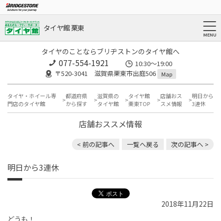
タイヤ館 栗東
タイヤのことならブリヂストンのタイヤ館へ
077-554-1921
10:30～19:00
〒520-3041 滋賀県栗東市出庭506
Map
タイヤ・ホイール専
都道府県
滋賀県の
タイヤ館
店舗おス
明日から
門店のタイヤ館
から探す
タイヤ館
栗東TOP
スメ情報
3連休
店舗おススメ情報
< 前の記事へ
一覧へ戻る
次の記事へ >
明日から3連休
2018年11月22日
どうも！