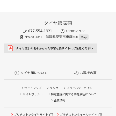
タイヤ館 栗東
077-554-1921
10:30～19:00
〒520-3041 滋賀県栗東市出庭506
Map
タイヤ館について
お客様の声
サイトマップ
リンク
プライバシーポリシー
サイトポリシー
特定整備に関する弊社取組について
企業情報
タイヤ点検・安全点検/タイヤ履き替え/オイル交換/その他
ブリヂストンタイヤサイト
ブリヂストンホイールサイト