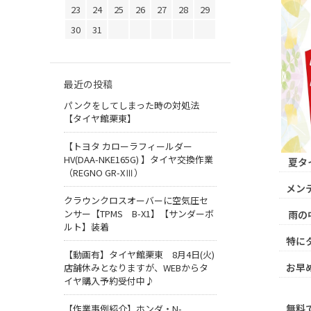
23
24
25
26
27
28
29
30
31
最近の投稿
パンクをしてしまった時の対処法
【タイヤ館栗東】
【トヨタ カローラフィールダー
HV(DAA-NKE165G) 】タイヤ交換作業
夏タ
（REGNO GR-XⅢ）
メン
クラウンクロスオーバーに空気圧セ
ンサー【TPMS B-X1】【サンダーボ
雨の
ルト】装着
特に
【動画有】タイヤ館栗東 8月4日(火)
お早
店舗休みとなりますが、WEBからタ
イヤ購入予約受付中♪
無料
【作業事例紹介】ホンダ・N-