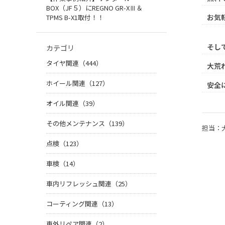
BOX（JF５）にREGNO GR-XⅢ＆
お気
TPMS B-X1取付！！
そし
カテゴリ
タイヤ関連（444）
大荒
ホイール関連（127）
安全
オイル関連（39）
その他メンテナンス（139）
担当：
点検（123）
車検（14）
車内リフレッシュ関連（25）
コーティング関連（13）
車外リペア関連（2）