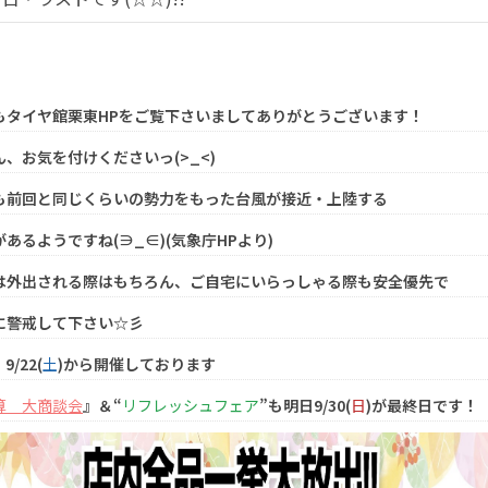
もタイヤ館栗東HPをご覧下さいましてありがとうございます！
ん、お気を付けくださいっ(>_<)
も前回と同じくらいの勢力をもった台風が接近・上陸する
あるようですね(∋_∈)(気象庁HPより)
は外出される際はもちろん、ご自宅にいらっしゃる際も安全優先で
に警戒して下さい☆彡
9/22(
土
)から開催しております
算 大商談会
』＆“
リフレッシュフェア
”も明日9/30(
日
)が最終日です！