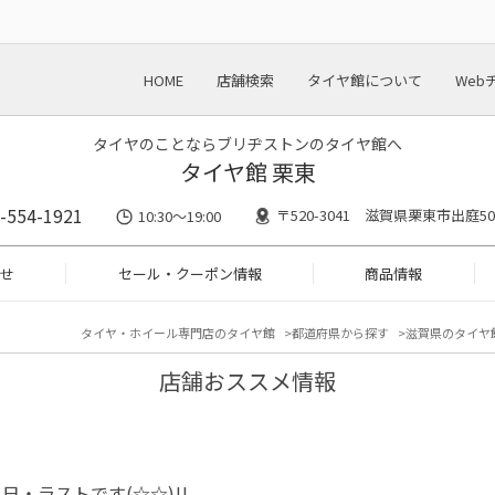
HOME
店舗検索
タイヤ館について
Web
タイヤのことならブリヂストンのタイヤ館へ
タイヤ館 栗東
-554-1921
〒520-3041 滋賀県栗東市出庭50
10:30～19:00
せ
セール・クーポン情報
商品情報
タイヤ・ホイール専門店のタイヤ館
都道府県から探す
滋賀県のタイヤ
店舗おススメ情報
日・ラストです(☆☆)!!