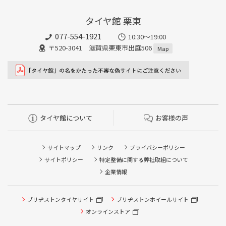
タイヤ館 栗東
077-554-1921
10:30～19:00
〒520-3041 滋賀県栗東市出庭506
Map
タイヤ館について
お客様の声
サイトマップ
リンク
プライバシーポリシー
サイトポリシー
特定整備に関する弊社取組について
企業情報
タイヤ点検・安全点検/タイヤ履き替え/オイル交換/その他
ブリヂストンタイヤサイト
ブリヂストンホイールサイト
ピット作業の予約
オンラインストア
クローク契約会員専用タイヤ履き替え※タイヤ履き替えを