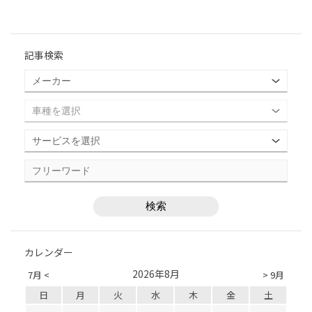
記事検索
カレンダー
2026年8月
7月 <
> 9月
日
月
火
水
木
金
土