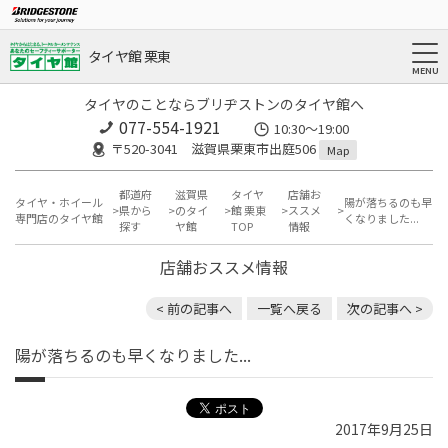
タイヤ館 栗東
タイヤのことならブリヂストンのタイヤ館へ
077-554-1921
10:30～19:00
〒520-3041 滋賀県栗東市出庭506
Map
都道府
滋賀県
タイヤ
店舗お
タイヤ・ホイール
陽が落ちるのも早
県から
のタイ
館 栗東
ススメ
専門店のタイヤ館
くなりました...
探す
ヤ館
TOP
情報
店舗おススメ情報
< 前の記事へ
一覧へ戻る
次の記事へ >
陽が落ちるのも早くなりました...
2017年9月25日