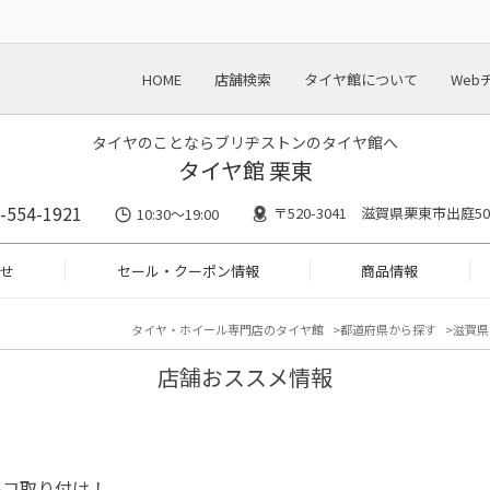
HOME
店舗検索
タイヤ館について
Web
タイヤのことならブリヂストンのタイヤ館へ
タイヤ館 栗東
-554-1921
〒520-3041 滋賀県栗東市出庭50
10:30～19:00
せ
セール・クーポン情報
商品情報
タイヤ・ホイール専門店のタイヤ館
都道府県から探す
滋賀県
店舗おススメ情報
レコ取り付け！