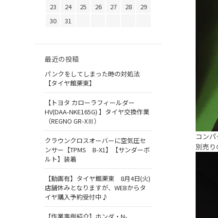
23
24
25
26
27
28
29
30
31
最近の投稿
パンクをしてしまった時の対処法
【タイヤ館栗東】
【トヨタ カローラフィールダー
HV(DAA-NKE165G) 】タイヤ交換作業
（REGNO GR-XⅢ）
コンパ
クラウンクロスオーバーに空気圧セ
別売り
ンサー【TPMS B-X1】【サンダーボ
ルト】装着
【動画有】タイヤ館栗東 8月4日(火)
店舗休みとなりますが、WEBからタ
イヤ購入予約受付中♪
【作業事例紹介】ホンダ・N-