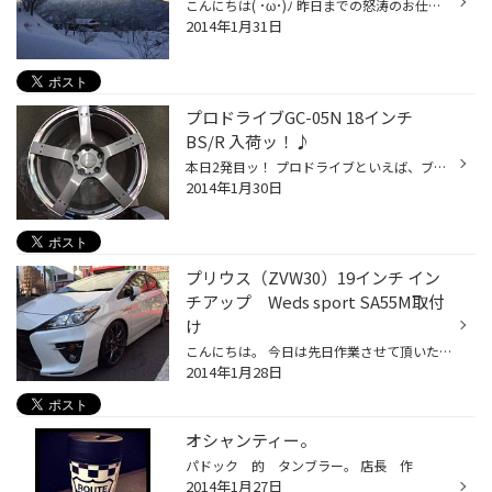
こんにちは( ･ω･)ﾉ 昨日までの怒涛のお仕事ネタ4連発で、今度は趣味ネタ画像があふれて…。 気付けば1月最終日ってことで、1/21～1/22の白馬乗鞍＆コルチナ画像をUPしますッ！ ・・・ また長文UP中に消えました。。。 画像メインでさらっと 画像1 乗鞍 アルプスホテル前（am6時）。雲の隙間からッ！...
2014年1月31日
プロドライブGC-05N 18インチ
BS/R 入荷ッ！♪
本日2発目ッ！ プロドライブといえば、ブリヂストンホイールのフラッグシップですが… 「現物を見たい」と思っても、なかなかどこのお店にも、 お目当てのデザイン＆カラーは置いてないってことがほとんど。。 昔はメーカーもお店も在庫をたくさん抱えていたので容易に現物にふれることができたのに…...
2014年1月30日
プリウス（ZVW30）19インチ イン
チアップ Weds sport SA55M取付
け
こんにちは。 今日は先日作業させて頂いたプリウスのインチアップ、 19インチのタイヤ・アルミSetの画像をUPいたします！ な・なんと私的（カネサカ）にはとても珍しいお仕事ネタ3連発です…。 先日の日記で紹介させて頂きました CR-ZへのTEIN EDFC ACTIVE PRO（テインイーディーエフシーアクティブ...
2014年1月28日
オシャンティー。
パドック 的 タンブラー。 店長 作
2014年1月27日