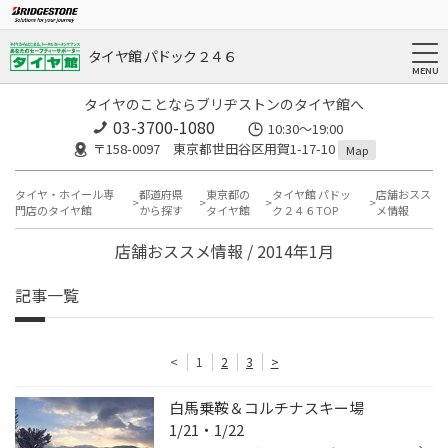
タイヤ館 パドック２４６
タイヤのことならブリヂストンのタイヤ館へ
03-3700-1080
10:30～19:00
〒158-0097 東京都世田谷区用賀1-17-10
Map
タイヤ・ホイール専
都道府県
東京都の
タイヤ館 パドッ
店舗おスス
門店のタイヤ館
から探す
タイヤ館
ク２４６TOP
メ情報
店舗おススメ情報 / 2014年1月
記事一覧
<
1
2
3
>
白馬乗鞍＆コルチナスキー場
1/21・1/22