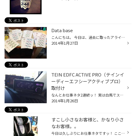
Data base
こんにちは。 今日は、過去に取ったアライメントのデータを整理しました。 パドックにきて１年半 その間に私が触らせていただいた分の車両のデータを集めたものです。 全数のデータは保管していませんが、試乗の感覚をメモしたものやレアな車両などを、一応保管しています。これを振り返って見るの...
2014年1月27日
TEIN EDFC ACTIVE PRO（テインイ
ーディーエフシーアクティブプロ）
取付け
なんとお仕事ネタ2連続ッ！ 実は白馬でスノーボードばかり励んでいるばかりでなく、 タイヤ交換やアライメント以外の取付作業も日々行っているんですね。。 今日はやや（白馬ネタばかりあげていたので…）お仕事系の画像があふれてきているので、 そちらを画像メインでUPいたします。 今年のオートサ...
2014年1月26日
すこし小さなお客様と、かなり小さ
なお客様。。
今日は久しぶりにお仕事ネタですッ！ ここ最近たまたまですが、RECARO（レカロ）のチャイルド＆ジュニアシートのお問い合わせ・お取付けが続いております。 本日お取付ｍけさせて頂いたお客様は、以前より度々当店をご利用頂いておりまして、担当させて頂いている私（カネサカ）のくだらない無駄話...