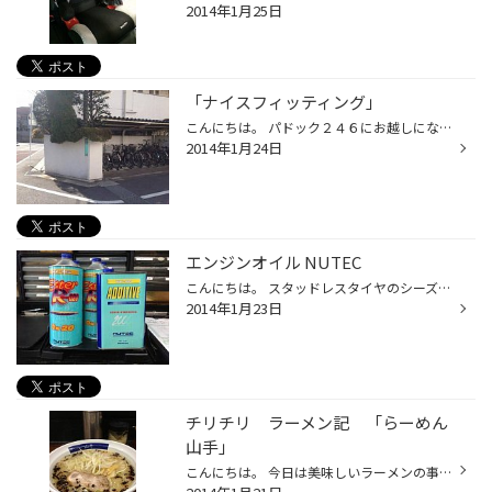
2014年1月25日
「ナイスフィッティング」
こんにちは。 パドック２４６にお越しになったことのある方なら分かるかもしれないネタです。 （実際そんなところまで見ないと思いますが、、） 画像（１） ある日、向かいのマンションに植え込みの形状がなんとなく、 絶妙な形状をしている事に気が付いたのです。 画像（２） この形状、、、？ じ...
2014年1月24日
エンジンオイル NUTEC
こんにちは。 スタッドレスタイヤのシーズンも ひと段落といったところで、 本日はエンジンオイルのお話から。 まず、車に興味のないユーザー様は、 エンジンオイルの働きと聞いて思いつくのが、 エンジン内部の「潤滑」だと思います。 エンジン内部では「ピストン」を始め、「クランクシャフト」や...
2014年1月23日
チリチリ ラーメン記 「らーめん
山手」
こんにちは。 今日は美味しいラーメンの事を書きたいと思います。 駒場東大前にある 山手らーめん です。 山手通り 渋谷から原宿方面へ走り、東北沢の駅の方へ抜ける通りの角にあるのですが 気になる方は検索してみてください。 ココの麺は背油がふってあるのに、あっさり。 麺がパスタのように...