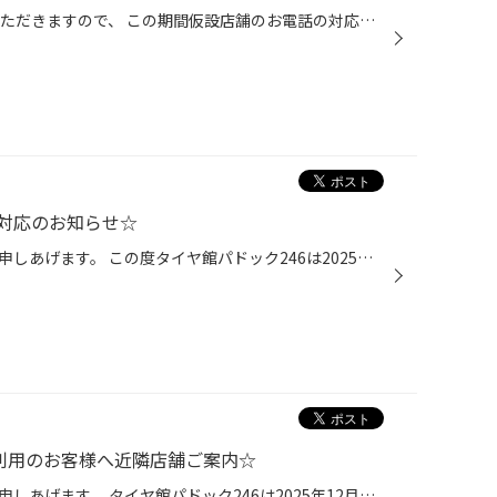
8/24～8/28は夏季休暇とさせていただきますので、 この期間仮設店舗のお電話の対応が出来ませんのでご了承下さい。 この期間以外はお客様からのお電話の対応を、 仮設店舗にてお電話対応をしております。 仮設店舗へご来店される際は、 事前にお電話にてご予約を頂いての対応となります。 作業状況...
対応のお知らせ☆
いつもご利用いただき厚く御礼を申しあげます。 この度タイヤ館パドック246は2025年12月末をもちまして店舗建て替えのため 一時閉店することとなりました。 日頃よりご愛顧をいただいております大切なお客様に大変なご迷惑をお掛けすることに 心よりお詫び申し上げます。 お客様からのお電話の対応...
ご利用のお客様へ近隣店舗ご案内☆
いつもご利用いただき厚く御礼を申しあげます。 タイヤ館パドック246は2025年12月末をもちまして店舗建て替えのため 一時閉店しております。 日頃よりご愛顧をいただいております大切なお客様に大変なご迷惑をお掛けすることに 心よりお詫び申し上げます。 ☆タイヤ館パドック246店をご利用のお客様...