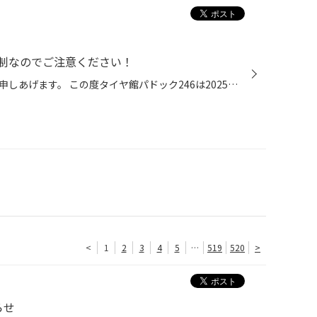
制なのでご注意ください！
いつもご利用いただき厚く御礼を申しあげます。 この度タイヤ館パドック246は2025年12月末をもちまして店舗建て替えのため 一時閉店することとなりました。 日頃よりご愛顧をいただいております大切なお客様に大変なご迷惑をお掛けすることに 心よりお詫び申し上げます。 タイヤクロークをご利用の...
<
1
2
3
4
5
…
519
520
>
らせ