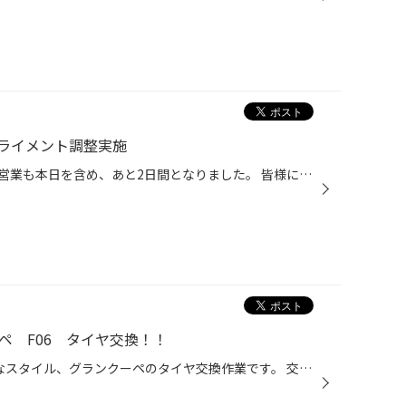
ライメント調整実施
タイヤ館パドック246 現店舗での営業も本日を含め、あと2日間となりました。 皆様にご愛顧いただきありがとうございました。 2027年4月のオープンを予定しております。 今回の作業は、ホンダ オデッセイです。 摩耗してしまったタイヤの交換と、新しいタイヤの性能発揮、偏磨耗抑制のために アライ...
ーペ F06 タイヤ交換！！
4ドアながらクーペのような流麗なスタイル、グランクーペのタイヤ交換作業です。 交換前のタイヤは緊急を要する摩耗レベルではないにせよ、 この車の持つポテンシャルとお客様の安全意識の高さから交換となりました。 装着されるタイヤはポテンザS001RFT 欧州車のハイパワーをしっかり路面に伝え、 ...