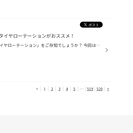
タイヤローテーションがおススメ！
タイヤを長持ちさせる方法、「タイヤローテーション」をご存知でしょうか？ 今回は、タイヤ長持ちに効く「タイヤローテーション」についてご紹介します。 【タイヤローテーションとは？】 「タイヤローテーション」とは、現状のおクルマのタイヤ装着位置（左前、右前、左後、右後）を、 別の位置に...
<
1
2
3
4
5
…
519
520
>