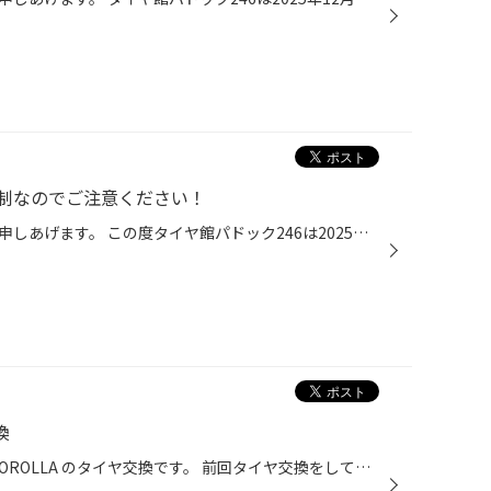
制なのでご注意ください！
いつもご利用いただき厚く御礼を申しあげます。 この度タイヤ館パドック246は2025年12月末をもちまして店舗建て替えのため 一時閉店することとなりました。 日頃よりご愛顧をいただいております大切なお客様に大変なご迷惑をお掛けすることに 心よりお詫び申し上げます。 タイヤクロークをご利用の...
換
こんにちは！ 今回は、TOYOTA COROLLA のタイヤ交換です。 前回タイヤ交換をしてから6年が経過し、新しいタイヤに交換したいとのことで ご相談をいただきました。 外したタイヤを見てみましょう。 上のように、プラットフォームまでの溝がかなり減っています。 またタイヤの製造年が２０１９年で、...