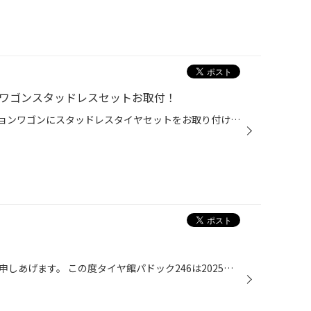
ンワゴンスタッドレスセットお取付！
こんにちは！！ Eクラスステーションワゴンにスタッドレスタイヤセットをお取り付け致しました。 新型Eクラス、W214型です。 ホイールとのセットの為、あらかじめご予約を頂き準備をしての作業です。 純正サイズは245/45R19 それをホイールセットで1インチダウン。 225/55R18のブリザック VRX3＆MAK...
いつもご利用いただき厚く御礼を申しあげます。 この度タイヤ館パドック246は2025年12月末をもちまして店舗建て替えのため 一時閉店することとなりました。 日頃よりご愛顧をいただいております大切なお客様に大変なご迷惑をお掛けすることに 心よりお詫び申し上げます。 タイヤクロークをご利用の...