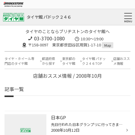
タイヤ館 パドック２４６
タイヤのことならブリヂストンのタイヤ館へ
03-3700-1080
10:30～19:00
〒158-0097 東京都世田谷区用賀1-17-10
Map
タイヤ・ホイール専
都道府県
東京都の
タイヤ館 パドッ
店舗おスス
門店のタイヤ館
から探す
タイヤ館
ク２４６TOP
メ情報
店舗おススメ情報 / 2008年10月
記事一覧
日本GP
先日行われた日本グランプリに行ってきました。 もちろん仕事の一環ですが。 注目の中嶋一貴選手はクラッシュに巻き込まれて最下位となってしまいましたね。 でも完走出来ただけでも凄い事だと思います。 それにしても生で見るあの迫力はTVとは別格ですね。 会話にならない爆音に痺れっぱなしでした。
2008年10月12日