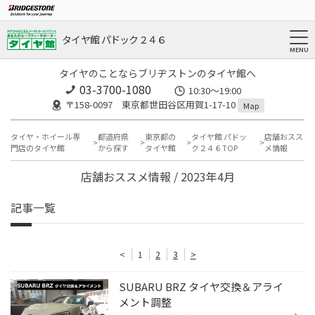
タイヤ館 パドック２４６
タイヤのことならブリヂストンのタイヤ館へ
03-3700-1080
10:30～19:00
〒158-0097 東京都世田谷区用賀1-17-10
Map
タイヤ・ホイール専
都道府県
東京都の
タイヤ館 パドッ
店舗おスス
門店のタイヤ館
から探す
タイヤ館
ク２４６TOP
メ情報
店舗おススメ情報 / 2023年4月
記事一覧
<
1
2
3
>
SUBARU BRZ タイヤ交換＆アライ
メント調整