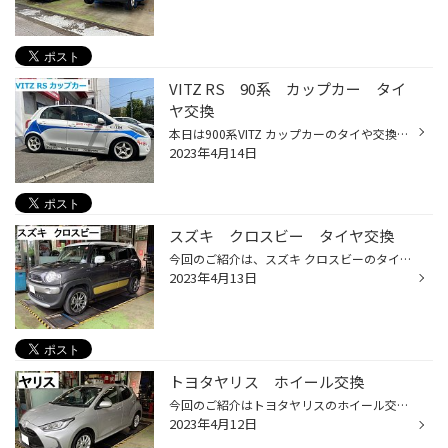
VITZ RS 90系 カップカー タイ
ヤ交換
本日は900系VITZ カップカーのタイや交換です。 こういう車輛はレース用のへったタイヤをいわゆる転がし用にしようするのが一般的ですが 完全摩耗でいよいよピンチになったので、お手頃タイヤのセイバーリングに交換です。 転がしタイヤに装着のホイールもTRD、かっこよいですね！ これで安全にサー...
2023年4月14日
スズキ クロスビー タイヤ交換
今回のご紹介は、スズキ クロスビーのタイヤ交換です♪ タイヤはレグノGR-XⅡ サイズは175/60R16となっています。 乗り心地改善をお求めのお客様に最適なタイヤとなっております！ ご来店、ありがとうございました。
2023年4月13日
トヨタヤリス ホイール交換
今回のご紹介はトヨタヤリスのホイール交換です。 もともと純正スチールホイールを装着されていましたが あまり派手ではなく、シルバー色のホイールが良いとのご要望から MONZAのZACK JP-325の取り付けとなりました。 ボディー色ともマッチしており、落ち着いた雰囲気になっていますね！！ ご来店、...
2023年4月12日