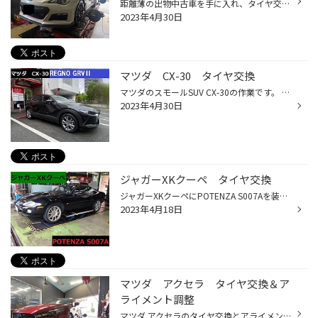
距離薄の出物中古車を手に入れ、タイヤ交換とアライメント調整です。 純正タイヤがひび割れで非常にまずい状態でしたので POTENZA S007A 225/40R18に交換です。 そしてタイヤの性能をしっかりと発揮させるためのアライメント調整を 施行いたしました。
2023年4月30日
マツダ CX-30 タイヤ交換
マツダのスモールSUV CX-30の作業です。 乗り心地の良さと走りの良さ、高重心車両の足元を支えるために REGNO GRVⅡ をチョイス致しました。 走行後の感想をお聞きしてみたいです！
2023年4月30日
ジャガーXKクーペ タイヤ交換
ジャガーXKクーペにPOTENZA S007Aを装着致しました。 サイズは255/35R20 285/30R20 車検も通過したばかりですので、これでばっちりですね！ ありがとうございました。
2023年4月18日
マツダ アクセラ タイヤ交換＆ア
ライメント調整
マツダ アクセラのタイヤ交換とアライメント調整です。 今回チョイスしたタイヤがブリヂストンの新商品 NEWNO サイズは205/60R16 折角の新しいタイヤの性能をしっかりと発揮できるようにアライメント調整で 取付角度の適正化を図りました。 タイヤを新しくしたらアライメント調整も一緒にオススメ致...