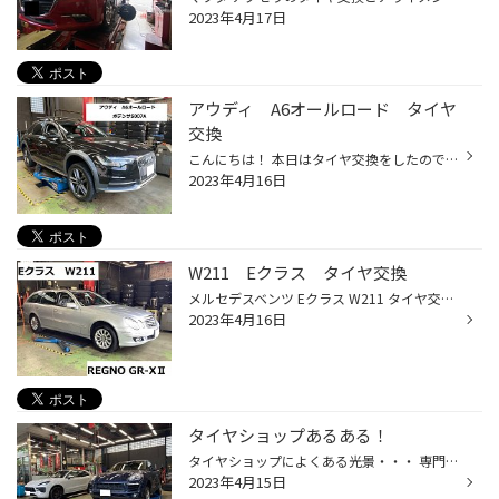
2023年4月17日
アウディ A6オールロード タイヤ
交換
こんにちは！ 本日はタイヤ交換をしたので紹介させて頂きます(*^^)v 【車種】 アウディ A6オールロード 【作業内容】 タイヤ交換 タイヤはBS POTENZA S007Aの255/40R20で交換させて頂きました♪ 本日はありがとうございました。 またのご来店お待ちしております<m(__)m>
2023年4月16日
W211 Eクラス タイヤ交換
メルセデスベンツ Eクラス W211 タイヤ交換で乗り心地と静粛性に定評のあるREGNO GR-XⅡを装着しました。 サイズは225/55R16 最近で装着されている車両も少ないサイズでなかなか持っているお店もないサイズですが 当店ではまだまだ出るサイズですので、在庫もなるべくご用意するようにしております。...
2023年4月16日
タイヤショップあるある！
タイヤショップによくある光景・・・ 専門店でもないのですが、同じ車両が続く不思議！ 本日はポルシェマカンの日でした。 実はこの前にも１台入庫しており、３台連続のマカン来店・・・ はい、タイヤサイズもばっちり頭に入りました（＾＾） BMWデーやメルセデスデーもよくありますが、ポルシェ、...
2023年4月15日