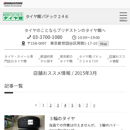
タイヤ館 パドック２４６
タイヤのことならブリヂストンのタイヤ館へ
03-3700-1080
10:30～19:00
〒158-0097 東京都世田谷区用賀1-17-10
Map
タイヤ・ホイール専
都道府県
東京都の
タイヤ館 パドッ
店舗おスス
門店のタイヤ館
から探す
タイヤ館
ク２４６TOP
メ情報
店舗おススメ情報 / 2015年3月
記事一覧
<
1
2
3
4
5
6
7
>
３輪のタイヤ
当店での作業は行えませんが、 ３輪のバイクのタイヤとしてお取り寄せしました。 フロント には POTENZA RE-71R 165/50R15 リア には POTENZA REー01 サイズ的にはこの組み合わせしかラインアップになく 本来は 165/55R15 なのですが お客様とディーラー様と相談して165/50R15 に変更。 リアはその...