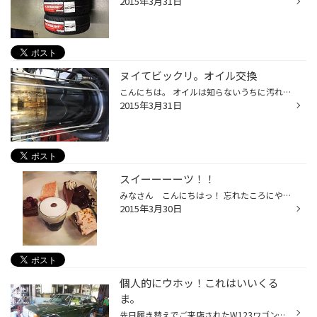
2015年3月31日
ヌイてビックリ。オイル交換
こんにちは。 オイルは知らないうちに汚れているんですね。 自分のPOLOも、そろそろ見ないといけないなあ。。。 さて、今日は フォルクスワーゲン パサートCC オイル交換です。 オーナー様は長距離移動の多い方で、一回の走行drかなり走られるそうです。 オイルのチェックを知ってみたら、画像の通...
2015年3月31日
スイーーーーツ！！
みなさん こんにちはっ！ 忘れたころにやって参ります。 モグモグ こと 東海林ですっ(゜o゜) 先日、ルミネエスト新宿にある 「ビタースイーツ・ビュッフェ」へいってきましたっ デザートだけでなく、パスタやハンバーガー、ピザ等の食事もできるところがいいですね！ ただ、いってみて分かったこ...
2015年3月30日
個人的にウホッ！これはいいくる
ま。
先日履き替えでご来店されたW123ワゴン。 私が免許を取った頃は格安ベンツの代名詞的なクルマでしたが、今やサーファーやカタカナ職の人たちに大変な人気があるばかりか、今と違って質実剛健な造りに悶絶された方などに受け入れられています。 こちらのクルマはレストアもされているようで、ボディ...