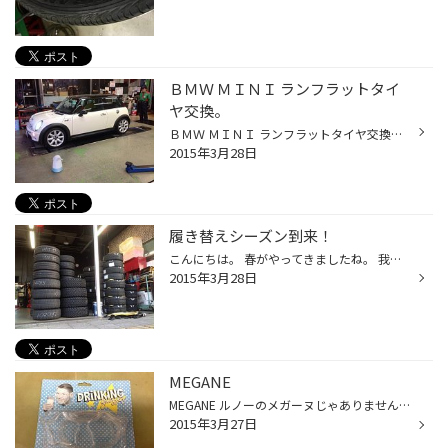
ＢＭＷ ＭＩＮＩ ランフラットタイ
ヤ交換。
ＢＭＷ ＭＩＮＩ ランフラットタイヤ交換です。 超偏平サイズのランフラットだって お茶の子さいさい ランフラットタイヤはPADDOCK246におまかせ下さい！！
2015年3月28日
履き替えシーズン到来！
こんにちは。 春がやってきましたね。 我々の元に春を告げてくれるもの、 暖かい日差し 桜のつぼみ そして、履き替えご依頼の電話！（笑） さあ、夏タイヤへの履き替えシーズンの到来です。 履き替えようとしている そのタイヤ 残溝、劣化具合 等 大丈夫ですか？ 履き替える際には 是非ご相談下さい。
2015年3月28日
MEGANE
MEGANE ルノーのメガーヌじゃありません。 今日の話題は メガネ です。 パドック246で、メガネと言えば、土方君です。 土方君の為に、このメガネストローを買ってきたのですが、もうずっとシカトされています。 そろそろ使ってくれないかしら。。 と、この日記を書いていたら、土方くんがクシャミし...
2015年3月27日