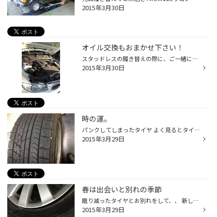
2015年3月30日
オイル交換もおまかせ下さい！
スタッドレスの履き替えの際に、ご一緒にオイル交換も出来ます。 一緒に行えば時間短縮になりますのでオススメ。 受付の際にお申し出下さい。
2015年3月30日
時の運。
パンクしてしまったタイヤ よく見るとタイヤの肩の部分に 何か刺さっています。 この部分はパンク修理できるでしょうか？？ 正解は 不可です。 パンクした穴の部分に補修材を挿入して、内部にもパッチ材を貼ります。 そのパッチ材は、絆創膏をイメージしていただくのが一番良いと思います。 タイヤ...
2015年3月29日
春は出会いと別れの季節
磨り減ったタイヤとお別れをして、、 新しいREGNOにすると、 本当の走りに出会うことが出来ます！！ 「あなたの知らない本当の走りに出会う」 このキャッチコピーは大袈裟じゃないです！ REGNOを履いた方が100km点検（新品タイヤ交換装着後の無料点検）お起こしなった際に、お客様の方から嬉しそう...
2015年3月29日