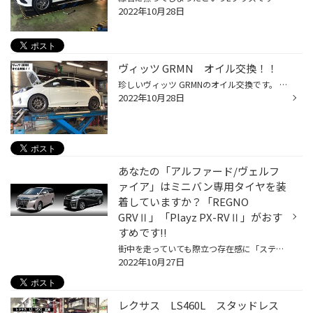
2022年10月28日
ヴィッツ GRMN オイル交換！！
珍しいヴィッツ GRMNのオイル交換です。 ノーマルでもサーキットを楽しめる仕様とあって、純正でオイルドレンに怪しいパイピングが（笑） オイルはペトロナスを使用しました。 ご来店ありがとうございます。 タイヤ屋 ブリヂストン 国産車 輸入車 OEタイヤ タイヤ交換 バッテリー交換 オイル交換 ス...
2022年10月28日
あなたの「アルファード/ヴェルフ
ァイア」はミニバン専用タイヤを装
着していますか？「REGNO
GRVⅡ」「Playz PX-RVⅡ」がおす
すめです!!
街中を走っていても際立つ存在感に「ステキだなあ」とついつい目で追ってしまう高級ミニバンといえば、「トヨタ アルファード/ヴェルファイア」ですよね。上質感たっぷりの内外装や至れり尽くせりの装備など、トヨタのフラッグシップミニバンとしてその完成度の高さで多くの人々を魅了し続けていま...
2022年10月27日
レクサス LS460L スタッドレス