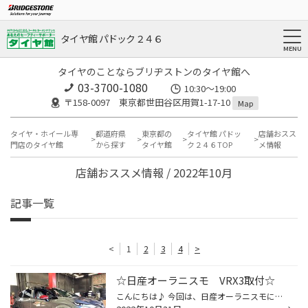
タイヤ館 パドック２４６
タイヤのことならブリヂストンのタイヤ館へ
03-3700-1080
10:30～19:00
〒158-0097 東京都世田谷区用賀1-17-10
Map
タイヤ・ホイール専
都道府県
東京都の
タイヤ館 パドッ
店舗おスス
門店のタイヤ館
から探す
タイヤ館
ク２４６TOP
メ情報
店舗おススメ情報 / 2022年10月
記事一覧
<
1
2
3
4
>
☆日産オーラニスモ VRX3取付☆
こんにちは♪ 今回は、日産オーラニスモにブリヂストンブリザックVRX3を装着いたしました！ オーナー様のこだわりで、純正アルミホイールに組み込みました♪ サクッと装着完了です！！ お買い上げありがとうございました☆ タイヤ屋 ブリヂストン 国産車 輸入車 OEタイヤ タイヤ交換 バッテリー交換 オ...