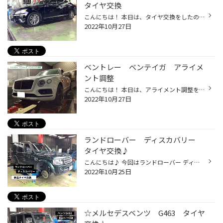
タイヤ交換
こんにちは！ 本日は、タイヤ交換をしたので紹介させて頂きます(*^^)v 【車種】 レクサス LS 【作業内容】 スタッドレスタイヤ交換 レクサス LSでも460L通常の460より全長が長くなっておりセカンドシートが広くなっています！！ タイヤは245/50R18のBS ブリザック VRX3を装着しました(*^^)v ご来店...
2022年10月27日
ベントレー ベンテイガ アライメ
ント調整
こんにちは！ 本日は、アライメント調整をしたので紹介させて頂きます(*^^)v 【車種】 ベントレー ベンテイガ 【作業内容】 アライメント調整 ベンテイガはベースがポルシェ カイエンなのでアライメント調整をするのにまずアンダーカバーを外します！ 調整箇所もカイエンと同じフロントはトウ リア...
2022年10月27日
ランドローバー ディスカバリー
タイヤ交換♪
こんにちは♪ 今回はランドローバー ディスカバリーのタイヤ交換になります。 ALENZA001 装着 バッチリ決まりましたね♪ ご来店ありがとうございました。
2022年10月25日
☆メルセデスベンツ G463 タイヤ