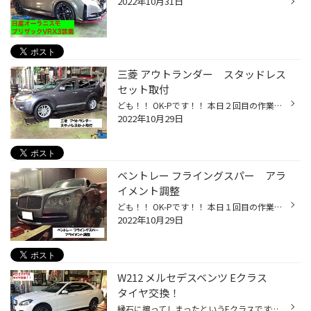
2022年10月31日
三菱 アウトランダー スタッドレス
セット取付
ども！！ OK-Pです！！ 本日２回目の作業紹介はこちら('ω')ノ 三菱 アウトランダーにスタッドレスセットを取付しました(*´ω｀*) 遂にこの季節がやって来ましたね。。。 取付けたのはDM-V3とエコフォルム SE-20のセット。 エコフォルムの魅力は何と言っても豊富なホイールサイズと飽きの来ないデザイ...
2022年10月29日
ベントレー フライングスパー アラ
イメント調整
ども！！ OK-Pです！！ 本日１回目の作業紹介はこちら('ω')ノ ベントレー フライングスパーのアライメント調整です(*´ω｀*) 以前のモデルはコンチネンタル フライングスパーでしたが、コンチネンタルが取れ、フライングスパーのみになっています。 それに伴いタイヤサイズが275/35R20から275/35R21...
2022年10月29日
W212 メルセデスベンツ Eクラス
タイヤ交換！
縁石に擦ってしまったというEクラスです。 見るとタイヤのコードが見えてしまっており、早急な交換が必要となりました。 このまま放置しますと内部に水分が侵入し、バーストの危険性が伴います。 新品タイヤに交換、これで安心して走行出来ますね！ ご来店ありがとうございます。 タイヤ屋 ブリヂス...