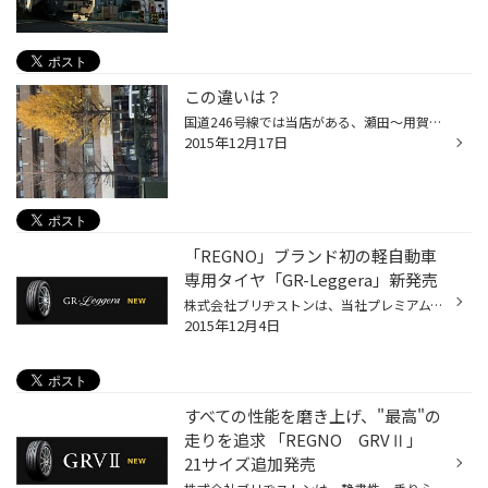
この違いは？
国道246号線では当店がある、瀬田〜用賀の東京都で 首都高の高架が無い区間にだけある、銀杏の街路樹。 でも隣同士なのに、写真のように枯れ方が違います。 不思議。日光の当たり方や風の当たり方も同じはず。 木も十人十色(十木十色？)なんですかね？
2015年12月17日
「REGNO」ブランド初の軽自動車
専用タイヤ「GR-Leggera」新発売
株式会社ブリヂストンは、当社プレミアムブランド「REGNO※1」において、初めての軽自動車専用タイヤ「REGNO GR-Leggera※2」を2016年2月15日から発売します。本商品は、当社の軽自動車向け商品ラインアップにおいて、最も優れた静粛性と快適な乗り心地を実現、これによりお客様にワンランク上の快適...
2015年12月4日
すべての性能を磨き上げ、"最高"の
走りを追求 「REGNO GRVⅡ」
21サイズ追加発売