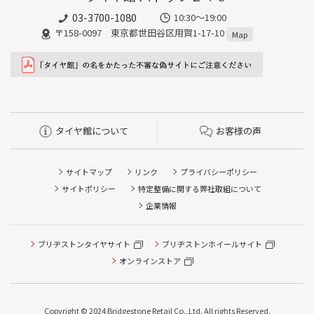
03-3700-1080
10:30～19:00
〒158-0097 東京都世田谷区用賀1-17-10
Map
タイヤ館について
お客様の声
サイトマップ
リンク
プライバシーポリシー
サイトポリシー
特定整備に関する弊社取組について
企業情報
ブリヂストンタイヤサイト
ブリヂストンホイールサイト
タイヤ点検・安全点検/タイヤ履き替え/オイル交換/その他
ピット作業の予約
オンラインストア
クローク契約会員専用タイヤ履き替え※タイヤ履き替えを
希望のクローク契約会員の方はこちらを選択ください
Copyright © 2024 Bridgestone Retail Co.,Ltd. All rights Reserved.
本日のタイヤ履き替え順番待ち予約 ※クローク契約会員の