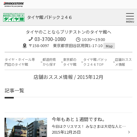
タイヤ館 パドック２４６
タイヤのことならブリヂストンのタイヤ館へ
03-3700-1080
10:30～19:00
〒158-0097 東京都世田谷区用賀1-17-10
Map
タイヤ・ホイール専
都道府県
東京都の
タイヤ館 パドッ
店舗おスス
門店のタイヤ館
から探す
タイヤ館
ク２４６TOP
メ情報
店舗おススメ情報 / 2015年12月
記事一覧
今年もあと１週間ですね。
今日はクリスマス！ みなさまは大切な人と過ごしたり、家族サービスをしてるんでしょうか？ そんなクリスマス。 例年うちみたいな業種は空いてます。(あくまで例年です。) 年越し前にタイヤ、オイル、バッテリーの交換はいかがですか？ 画像は全然関係ないですが、先日、今年一番キマった写真が撮れ...
2015年12月25日