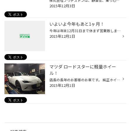
株式会社ブリヂストンは、静粛性、乗り心地、運動性能などタイヤに求められる諸性能を高次元でバランスさせた当社プレミアムブランド「REGNO（レグノ）※1」において、ミニバン専用タイヤ「REGNO GRVⅡ」に新たに21サイズを追加し、2016年2月1日より発売いたします。当商品は、本年4月の発売以来ご好...
2015年12月3日
いよいよ今年もあと1ヶ月！
今年は年末12月31日まで休まず営業致します。 12月は当店の最大繁忙期となります。 ご来店の際にはお時間に余裕を持ってご来店下さいませ。 ご理解とご協力をお願いいたします。
2015年12月1日
マツダ ロードスターに軽量ホイー
ル！
店長の長年のお客様のお車です。 純正ホイールもかなり軽量に仕上がっている ND型ロードスター(NAの頃からの伝統ですが) 下手なホイールを選ぶと運動性能が落ちるかも？！ という事で、レイズの最新武闘派本気ホイールのZE40をチョイス！ タイヤはポテンザRE003の組み合わせ。 スポーツカーにはハイ...
2015年12月1日