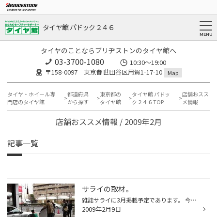
タイヤ館 パドック２４６
タイヤのことならブリヂストンのタイヤ館へ
03-3700-1080
10:30～19:00
〒158-0097 東京都世田谷区用賀1-17-10
Map
タイヤ・ホイール専
都道府県
東京都の
タイヤ館 パドッ
店舗おスス
門店のタイヤ館
から探す
タイヤ館
ク２４６TOP
メ情報
店舗おススメ情報 / 2009年2月
記事一覧
サライの取材。
雑誌サライに3月掲載予定であります。 今回は環境タイヤ「エコピア」について、店長のトークと作業の一コマ。
2009年2月9日