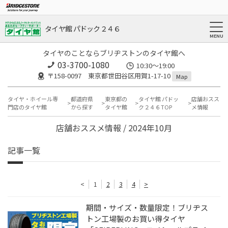
タイヤ館 パドック２４６
タイヤのことならブリヂストンのタイヤ館へ
03-3700-1080
10:30～19:00
〒158-0097 東京都世田谷区用賀1-17-10
Map
タイヤ・ホイール専
都道府県
東京都の
タイヤ館 パドッ
店舗おスス
門店のタイヤ館
から探す
タイヤ館
ク２４６TOP
メ情報
店舗おススメ情報 / 2024年10月
記事一覧
<
1
2
3
4
>
期間・サイズ・数量限定！ブリヂス
トン工場製のお買い得タイヤ