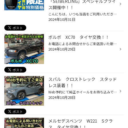
「SEIBERLING」スペシャルプライ
ス開催中！！
こんにちは、いつも当店をご利用いただきましてありがとうございます。 現在、コクピット・タイヤ館の一部店舗におきまして、 期間限定！ サイズ限定！！ 数量限定！！！ で、ブリヂストン工場製のお買い得タイヤ「SEIBERLING」をスペシャルプライスでご提供中です。 もちろん、当店でもご提供して...
2024年10月31日
ボルボ XC70 タイヤ交換！！
お電話によるお問合せからご来店頂いた新規のお客様です。 外したタイヤは偏摩耗により両肩減りを起こしておりました。 SUV用のコンフォートタイヤ、アレンザ００１を提案させて頂き成約となりました。 装着後にアライメント調整も実施、直進安定性の改善に繋がります。 ご来店ありがとうございます...
2024年10月29日
スバル クロストレック スタッド
レス装着！！
Web予約にて純正ホイールをお持ち込みでご来店されたクロストレックになります。 装着タイヤはSUV用スタッドレスDM-V3です。 今の時期ですとまだ繁忙期前なので、すぐに作業も終わりますのでオススメです！ ご来店ありがとうございます。 ～当店でのお支払い方法～ 現金 各種クレジットカード PayPa...
2024年10月28日
メルセデスベンツ W221 Sクラ
ス タイヤ交換！！