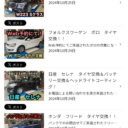
2024年10月25日
フォルクスワーゲン ポロ タイヤ
交換！！
Web予約にてご来店されたポロの作業になります。 １６万キロ以上走られている、中々のロングディスタンスな車両です。 今回装着する新品タイヤと並べると一目瞭然な見た目ですね。 ブリヂストンの限られた店舗でしか手に入らない、デイトン DT３０になります。 今では少なくなったローテーション（...
2024年10月24日
日産 セレナ タイヤ交換＆バッテ
リー交換＆ヘッドライトコーティン
グ！
お電話による問い合わせを頂き来店されたセレナの作業になります。 装着されていたバッテリーは５年前のもので、上がってしまう危険性を考慮し交換となりました。 新調されたバッテリーはパナソニックのカオスです。 容量もアップし、より安心安全な仕様です。 最近の車に共通した悩み、ヘッドライ...
2024年10月24日
ホンダ フリード タイヤ交換！！
パンクでのお問合せでご来店されたフリードになります。 タイヤを外すと内側に大きなボルトが刺さっており・・・ バラしてみるとその巨大さは想像以上でした。 幸いホイールには干渉しておらず、タイヤ交換で問題は解決出来そうです。 ニューノをご指定でしたので装着させて頂きました。 大事に至ら...