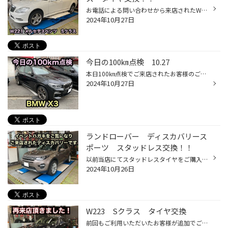
お電話による問い合わせから来店されたW221 Sクラスです。 最近この車を購入されたそうですが、生憎溝が無い状態。 元々レグノを装着されていた事もあり、現行モデルに交換となりました。 外したタイヤの肩口にブロック崩れが見られましたので、 アライメント作業も追加となりました。 ご来店ありが...
2024年10月27日
今日の100㎞点検 10.27
本日100㎞点検でご来店されたお客様のご感想です。 100キロ点検とは・・・ 新品タイヤへご交換頂いたお客様に対して行っている作業です。 新品タイヤは馴染む過程で空気圧が低下してしまう恐れがあります。 そのまま走行をされてしまうと異常摩耗や燃費の悪化に繋がる為、 再度空気圧の測定と調整を...
2024年10月27日
ランドローバー ディスカバリース
ポーツ スタッドレス交換！！
以前当店にてスタッドレスタイヤをご購入頂いたお客様が ハガキをご覧になり来店されました。 スタッドレスを通年使用されている割には溝が残っているのですが、 年数が経過しており弾力も失われている事から交換となりました。 タイヤは引き続きDM-V3を装着です。 外したタイヤに偏摩耗の傾向が見...
2024年10月26日
W223 Sクラス タイヤ交換
前回もご利用いただいたお客様が追加でご注文いただきました。 前回はリヤタイヤを交換して、今回はフロントタイヤの交換です。 今回装着するのはメルセデス承認のMOE-Sタイヤです。 純正装着のMO、ランフラットタイヤ相当のE、サイレントSです。 ばっちり仕上げさせて頂きました。。 ～当店でのお...