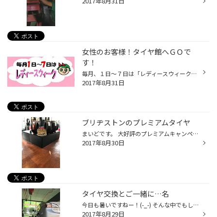
2017年8月31日
女性のお客様！タイヤ館へＧＯで
す！
毎月、１日～７日は「レディースウィーク」です♪ ご来店いただいた女性のお客様へ プレゼントをさしあげております（＾Ｕ＾）/ 今回はあったら便利！【キッチンペーパー】ですっ！ 是非お越しくださーい！！！ お待ちしておりますっ★
2017年8月31日
ブリヂストンのプレミアムタイヤ
まいどです。 大好評のプレミアムキャンペーン… 明日で終了してしまいます(-_-) 当ホームページをご覧いただいて ご来店して頂いたお客様が非常に多く 日々感謝です^ ^ 非常にお買い得な内容になっておりますので タイヤ交換をご検討のお客様はこの機会に 是非！！ 8月31日までですよ〜！ お急ぎ下...
2017年8月30日
タイヤ交換とご一緒に…名
今日も暑いですねー！(-_-) そんな中でもしっかり作業しますよー！ 本日はレクサスHS タイヤ交換とアライメント調整を実施… タイヤはPlays PXをセット^ ^ 直進安定性に優れたナイスなタイヤです！ 装着後にはアライメント調整も^ ^ タイヤの偏摩耗が減り、乗り味も良くなりますよ！！
2017年8月29日