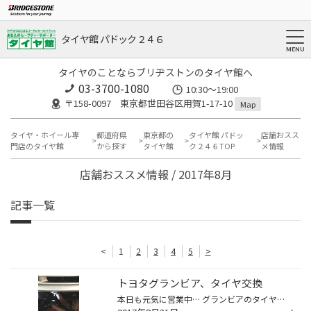
タイヤ館 パドック２４６
タイヤのことならブリヂストンのタイヤ館へ
03-3700-1080
10:30～19:00
〒158-0097 東京都世田谷区用賀1-17-10
Map
タイヤ・ホイール専
都道府県
東京都の
タイヤ館 パドッ
店舗おスス
門店のタイヤ館
から探す
タイヤ館
ク２４６TOP
メ情報
店舗おススメ情報 / 2017年8月
記事一覧
<
1
2
3
4
5
>
トヨタグランビア、タイヤ交換
本日も元気に営業中… グランビアのタイヤ交換と アライメント調整 実施させて頂きました^ ^ 装着タイヤは Playz PX-RV！！ かなりの車重がある上 重荷を乗せて走る事が多いとの事ですので 剛性の強いPX-RVをチョイス^_^ 交換前のタイヤが偏摩耗していましたので アライメント調整！ いぶし銀の土方...