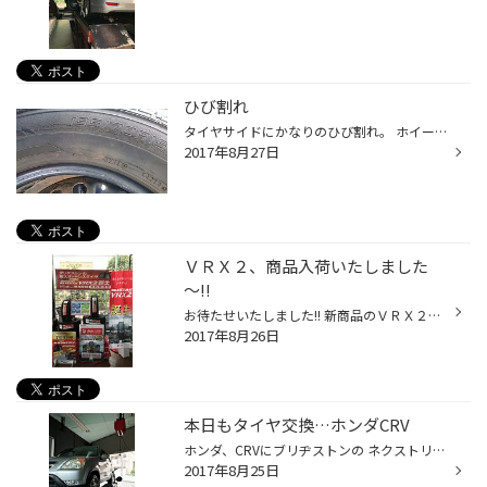
ひび割れ
タイヤサイドにかなりのひび割れ。 ホイールに組んである状態ですとそれほどでもないように見えますが、実際はこんなに凄いことになっています。 ひび割れを発見したら、まずは点検にいらしてください。
2017年8月27日
ＶＲＸ２、商品入荷いたしました
～!!
お待たせいたしました!! 新商品のＶＲＸ２、入荷しました～!! 予約も受付開始です!! 早速店頭に展示致しましたので 是非ご覧下さい!! ＶＲＸ２、効きますよぉ!
2017年8月26日
本日もタイヤ交換…ホンダCRV
ホンダ、CRVにブリヂストンの ネクストリーをお取付〜！ タイヤの内減りがあったため アライメント調整も実施させて頂きました〜^ ^ これでバッチリ安心ドライブ〜！
2017年8月25日