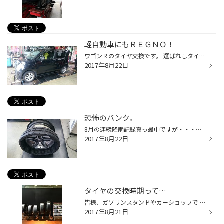
軽自動車にもＲＥＧＮＯ！
ワゴンＲのタイヤ交換です。 選ばれしタイヤはＲＥＧＮＯ ＧＲレジェーラ。 最近は大型車から小型車に乗り換える方も多く、今までＲＥＧＮＯを履いていたお客様には当然それが軽自動車であってもＲＥＧＮＯをオススメしております。 見た目も高級感が有ります。 サイズ設定が少ないのが欠点では有り...
2017年8月22日
恐怖のパンク。
8月の連続降雨記録真っ最中ですが・・・。 そんな時に多いのがパンク。 ほんと連日パンクでご来店されるお客様、増えてます。 通常道路は「へ」の字型をしているので、細かいビスや木屑などが落ちても自然と路肩に寄って行きますが、雨が降る事によってそれらの異物が路面の真ん中に流れて来るので...
2017年8月22日
タイヤの交換時期って…
皆様、ガソリンスタンドやカーショップで 突然「あー、タイヤダメですね〜。」 と言われた経験、ありませんか？ 自分ではまだまだ使えると思っていても 気付かぬ部分で実は交換時期だったり… 当店では お客様に分かりやすく どんな状態がどの様に危険なのか、 実際の摩耗したタイヤを展示しています...
2017年8月21日