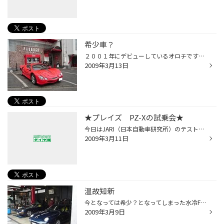
希少車？
２００１年にデビューしているオロチですが、街中でそうそうお目にかかることはありません。 トヨタ製のV6エンジンに5AT。 ファッションスーパーカーと言うコンセプトだけあって運転はかなりイージーです。 それにしても街中ではかなり目立ちます。 法定速度で走っていると、周りのクルマも法定速度...
2009年3月13日
★プレイズ PZ-Xの試乗会★
今日はJARI（日本自動車研究所）のテストコースにて、新商品PZ-Xの試乗会を行ってきました。 一周５キロ以上もある広大なコースで、BスタイルEXとPZ-Xそして某社のタイヤと走行性能比較です。 試乗車はマークX。 3種類のタイヤを比較した感想・・・ 意外にもそれほど売り？ではないPZ-Xの静粛性に驚...
2009年3月11日
温故知新
今となっては希少？となってしまった水冷FR４発の９６８。 ポルシェといえば９１１の空冷RR６発のイメージが圧倒的に強いので、どうしても影に隠れがちではありますが。 これは４気等なのに３リッターなんですね。 こうして２台並ぶのも珍しいです（しかも同色） もっと希少？なMZ１０ソアラ。 新車...
2009年3月9日