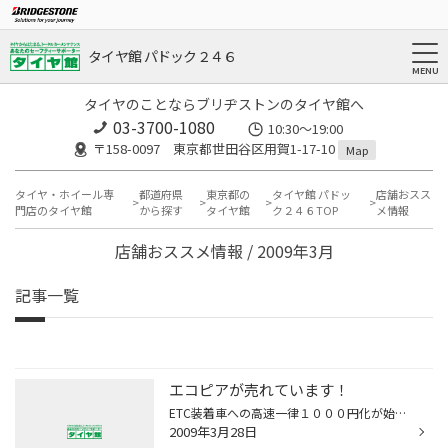
タイヤ館 パドック２４６
タイヤのことならブリヂストンのタイヤ館へ
03-3700-1080
10:30～19:00
〒158-0097 東京都世田谷区用賀1-17-10
Map
タイヤ・ホイール専
都道府県
東京都の
タイヤ館 パドッ
店舗おスス
門店のタイヤ館
から探す
タイヤ館
ク２４６TOP
メ情報
店舗おススメ情報 / 2009年3月
記事一覧
エコピアが売れています！
ETC装着車への高速一律１０００円化が始まりました。 長距離を移動する機会も増える為か、当店では最近エコピア EP100が好評です。 この御時世、お財布に優しいエコタイヤは時代にマッチしているのかもしれませんね。
2009年3月28日