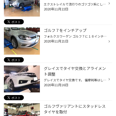
エクストレイルで流行りのゴツゴツ系にしました。 タイヤはこちらです。 デューラーＡ/Ｔ００１ ２２５/７０Ｒ１６ チョイスしたホイールは ＭＩＤ ロードマックス ＷＦ８ サイズは１６ｘ７.０ ３５ ５/１１４ カラーはセミグロスブラック＋リム&ディスクポリッシュ＋ピアスドリルド リム部がブラッ...
2020年11月22日
ゴルフ７をインチアップ
フォルクスワーゲン ゴルフ７に１８インチをインストール もともと装着されていたのはＯＺの１７インチ 今回装着するのはこちらのホイールです。 先ずは阿古の外観から・・・ＥＮＫＥＩです。 早速開封してチェンジャーにセット。 ホイールにカバーがしてありますね・・・ すいません・・・もったい...
2020年11月21日
グレイスでタイヤ交換とアライメン
ト調整
グレイスでタイヤ交換です。 偏摩耗等はしていませんでしたが予防策でアライメント調整実施しました。 調整前のデータです。 大きなずれはないですが、左右差がでていました。 調整個所はフロントのトゥのみ・・・ タイロッドでの調整です。 もともと大きなずれではなかったので赤い部分はありませ...
2020年11月16日
ゴルフヴァリアントにスタッドレス
タイヤを取付