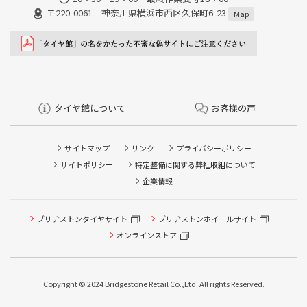
〒220-0061 神奈川県横浜市西区久保町6-23
Map
タイヤ館について
お客様の声
サイトマップ
リンク
プライバシーポリシー
サイトポリシー
特定整備に関する弊社取組について
企業情報
ブリヂストンタイヤサイト
タイヤ点検・安全点検/タイヤ履き替え/オイル交換/その他
ブリヂストンホイールサイト
ピット作業の予約
オンラインストア
クローク契約会員専用タイヤ履き替え※タイヤ履き替えを
希望のクローク契約会員の方はこちらを選択ください
Copyright © 2024 Bridgestone Retail Co.,Ltd. All rights Reserved.
本日のタイヤ履き替え順番待ち予約 ※クローク契約会員の
方はご利用いただけません