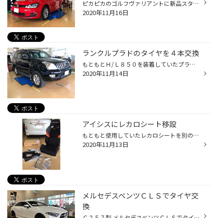
ピカピカのゴルフヴァリアントに新品スタッドレスタイヤを装着。 チョイスしたタイヤは ブリヂストン アイスパートナー２ ２０５/５５Ｒ１６ カタログ非掲載のブリヂストン系列店舗のみで購入できるタイヤです。 組みつけるホイールは純正スチールをご用意いただきました。 ボルトも純正流用できま...
2020年11月16日
ランクルプラドのタイヤを４本交換
もともとＨ/Ｌ８５０を装着していたプラドのタイヤを交換です。 今日は４ｘ４の日ですかね・・・ 隣のレーンでは懐かしのいすゞウィザードが作業してます。 今回選んだタイヤはＡＴ００１ ２６５/６５Ｒ１７ こちらはブラックレターですが サイズによってはホワイトレターの設定もあります。 タイヤ...
2020年11月14日
アイシスにレカロシート移設
もともと使用していたレカロシートを別の車両に移設します 交換パーツとしてシートレールは必須になります。 純正のシートを外していきます。 内装を傷つけないよう目張りをして外していきます。 シートが外れた状態がこちらになります。 ここに新しいシートレールを取り付けていきます。 レカロシ...
2020年11月13日
メルセデスベンツＣＬＳでタイヤ交
換
Ｃ２５７型 メルセデスベンツＣＬＳでタイヤ交換です。 歴代のＣＬＳのクーペラインが実はたまらなくカッコいいと思っております。 タイヤを外すと大きなブレーキキャリパーとブレーキローターがお目見え ドリルドですので危機はめっちゃよさそうです。 ご希望が静かなタイヤということなので、迷わ...