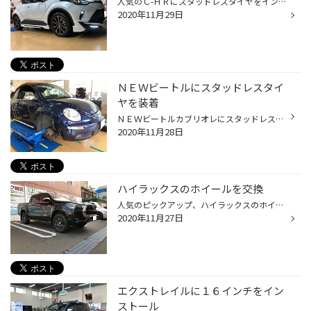
人気のＣ-ＨＲにスタッドレスタイヤをインストール。 タイヤ：ＶＲＸ２ ２１５/６０Ｒ１７ アルミ：ユーロスピードＤ.Ｃ.５２ １７ｘ７.０ ４８ ５/１１４ オプション：ＴＰＭＳ（空気圧センサー） 純正のホイールからややシャープなデザインになりました。 カラーもブラックポリッシュからブラック...
2020年11月29日
ＮＥＷビートルにスタッドレスタイ
ヤを装着
ＮＥＷビートルカブリオレにスタッドレスタイヤと １５インチホイールを装着しました。 純正装備されている車内の一輪挿しに赤い花が、お洒落ですね。 タイヤはブリザックＶＲＸ２ １９５/６５Ｒ１５ ホイールはスポーツテクニック ＭＯＮＯ１０ヴィジョンＥＵ２ サイズは１５ｘ６.５ ３８ ５/１０...
2020年11月28日
ハイラックスのホイールを交換
人気のピックアップ、ハイラックスのホイール交換に来店。 長いですね・・・全長５m超えはだてじゃない。 交換したホイールはＭＩＤ ロードマックス ＷＦ８ サイズは１７ｘ７.５ ２５ ６/１３９ カラーはセミグロスブラック＋フランジポリッシュ 前記事のエクストレイルのホイールのカラー違いにな...
2020年11月27日
エクストレイルに１６インチをイン
ストール