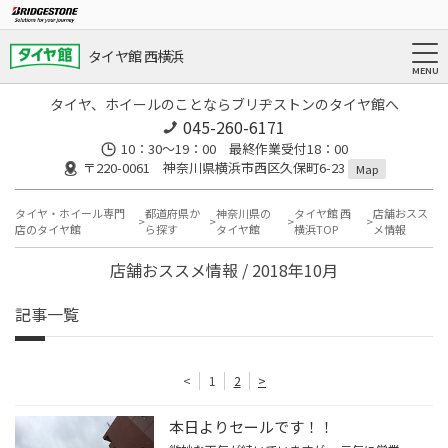
タイヤ館 西横浜
タイヤ、ホイールのことならブリヂストンのタイヤ館へ
045-260-6171
10：30～19：00 最終作業受付18：00
〒220-0061 神奈川県横浜市西区久保町6-23
Map
タイヤ・ホイール専門
都道府県か
神奈川県の
タイヤ館 西
店舗おスス
店のタイヤ館
ら探す
タイヤ館
横浜TOP
メ情報
店舗おススメ情報 / 2018年10月
記事一覧
<
1
2
>
本日よりセールです！！