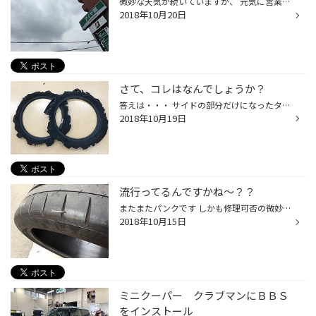
微妙な天気が続いていますが、 元気に営業しています 「スタッドレス大商談会」スタートです 冬の準備はお済ですか？ 早め早めがいいですよっwww 皆さま、ぜひお立ち寄り下さい！
2018年10月20日
さて、コレはなんでしょうか？
答えは・・・ サイドの部分だけになったタイヤです！ 高速を走られていて、パンクに気がついたそうですが、 停めて交換するのも危険な為、そのまま走り続けたそうです 結果・・・ 事故にならずに、本当に良かったです ここまで来ると、原因はさすがにわかりません パンクだけでなく、空気圧が低い状...
2018年10月19日
流行ってるんですかね～？？
またまたパンクです しかも修理可否の微妙なところ・・・・ 最近、この箇所のパンクが多いです 流行ではないのでしょうが、皆さまもお気をつけ下さい この場所は、当店では修理をお勧めしておりません 乗車前点検、しましょうね 何か刺さっているかもですよ！？
2018年10月15日
ミニクーパー クラブマンにＢＢＳ
をインストール