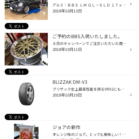
アルミ：ＢＢＳ ＬＭ ＧＬ－ＳＬＤ １７ｘ７．０ ４８ ４/１００ タイヤ：２０５/４５Ｒ１７ ネオクラシックなクラブマンになりました。
2018年10月13日
ご予約のBBS入荷いたしました。
８月のキャンペーンでご注文いただいた商品が入荷いたしました。 ＢＢＳ ＬＭ ＧＬ－ＳＬＤ 本日タイヤを組みつけております。
2018年10月11日
BLIZZAK DM-V3
ブリザック史上最高性能を誇るVRX2にも採用されている 「アクティブ発泡ゴム2」を搭載。 水路の表面を親水性※素材でコーティングし、気泡の内壁に沿って水を入り込みやすくすることで、タイヤが滑る原因である路面の水膜を積極的に除去する「アクティブ発泡ゴム」をさらに進化させたVRX2でも採用の...
2018年10月10日
ジョアの新作
オレンジ味のジョア。とっても美味しい！！ いつも来てくれるヤクルトさんに勧められ購入。 昨年のはちみつ味も美味しかったけどこのオレンジも美味しい。