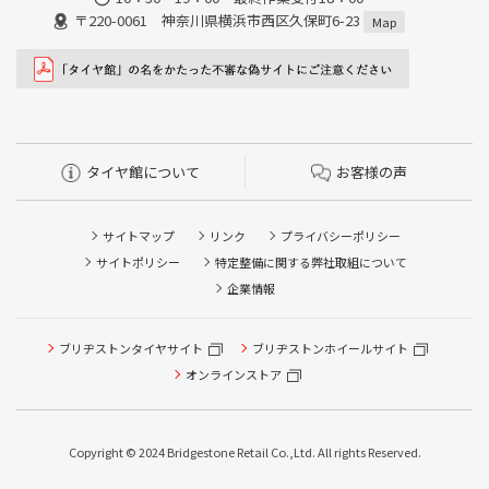
〒220-0061 神奈川県横浜市西区久保町6-23
Map
タイヤ館について
お客様の声
サイトマップ
リンク
プライバシーポリシー
サイトポリシー
特定整備に関する弊社取組について
企業情報
ブリヂストンタイヤサイト
タイヤ点検・安全点検/タイヤ履き替え/オイル交換/その他
ブリヂストンホイールサイト
ピット作業の予約
オンラインストア
クローク契約会員専用タイヤ履き替え※タイヤ履き替えを
希望のクローク契約会員の方はこちらを選択ください
Copyright © 2024 Bridgestone Retail Co.,Ltd. All rights Reserved.
本日のタイヤ履き替え順番待ち予約 ※クローク契約会員の
方はご利用いただけません