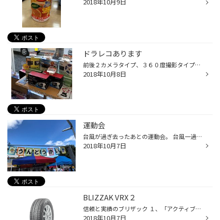
2018年10月9日
ドラレコあります
前後２カメラタイプ、３６０度撮影タイプなど コムテック、セルスターなど各種メーカー在庫あります。
2018年10月8日
運動会
台風が過ぎ去ったあとの運動会。 台風一過で気温も上がりとても暑かった。 でも晴れてよかった
2018年10月7日
BLIZZAK VRX２
信頼と実績のブリザック １、「アクティブ発泡ゴム２」でしっかり止まる、曲がる。 水路の表面を親水性素材でコーティングし、気泡の内壁に沿って水を入り込みやすくすることで、タイヤが滑る原因である路面の水膜を積極的に除去する「アクティブ発泡ゴム」がさらに進化。粒径の小さいシリカと増加...
2018年10月7日