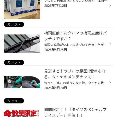
いつもご利用ありがとうございます。 本日ご紹介はこちら。 お困り事：バッテリーがまだ使えるかどうか知りたい バッテリー【パナソニック カオス】 バッテリーの寿命は車の使い方でさまざま。 最低でも1年に1回は点検おすすめです。 今回は正常に作動しており、まだ使えるので様子を見てまたご来店...
2026年7月12日
梅雨直前！おクルマの梅雨支度はバ
ッチリですか？
梅雨の季節がいよいよ近づいてきましたが、皆さんおクルマのコンディションはいかがでしょうか？ 雨の日の運転が増えるこれからの時期こそ、早めのメンテナンスがおすすめです。 今回は、雨の日でも安心して走行するためのおすすめメンテナンスポイントをご紹介いたします！ 現在、コクピット・タイ...
2026年5月25日
見逃すとトラブルの原因⁉愛車を守
る、タイヤのメンテナンス！
皆さん、車にお乗りになる際、タイヤの状態を気にしていますか？ 長く、安心して使って頂くためにタイヤのメンテナンスは欠かせません。 今回は定番から見落としがちなものまで、タイヤのメンテナンスについてご紹介いたします！ タイヤのおすすめメンテナンス３選！ 1.タイヤ点検/空気充填 定期的...
2026年4月20日
期間限定！！『タイヤスペシャルプ
ライスデー』開催！！