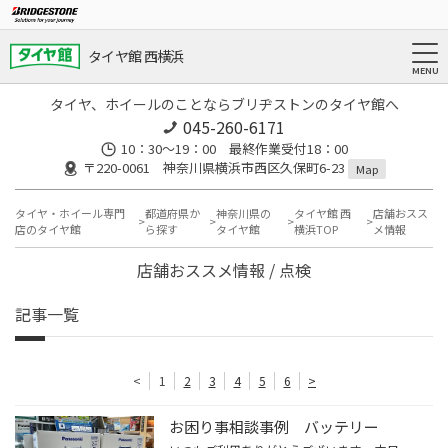
タイヤ館 西横浜
タイヤ、ホイールのことならブリヂストンのタイヤ館へ
045-260-6171
10：30～19：00 最終作業受付18：00
〒220-0061 神奈川県横浜市西区久保町6-23
Map
タイヤ・ホイール専門
都道府県か
神奈川県の
タイヤ館 西
店舗おスス
店のタイヤ館
ら探す
タイヤ館
横浜TOP
メ情報
店舗おススメ情報 / 点検
記事一覧
<
1
2
3
4
5
6
>
お困り事相談事例 バッテリー