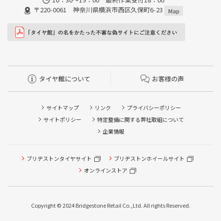
〒220-0061 神奈川県横浜市西区久保町6-23
Map
タイヤ館について
お客様の声
サイトマップ
リンク
プライバシーポリシー
サイトポリシー
特定整備に関する弊社取組について
企業情報
ブリヂストンタイヤサイト
ブリヂストンホイールサイト
タイヤ点検・安全点検/タイヤ履き替え/オイル交換/その他
ピット作業の予約
オンラインストア
クローク契約会員専用タイヤ履き替え※タイヤ履き替えを
希望のクローク契約会員の方はこちらを選択ください
Copyright © 2024 Bridgestone Retail Co.,Ltd. All rights Reserved.
本日のタイヤ履き替え順番待ち予約 ※クローク契約会員の
方はご利用いただけません