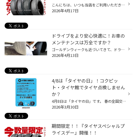
こんにちは、いつも当店をご利用いただきましてありがとうございます。 4/17(金)～4/26(日)まで、コクピット・タイヤ館におきまして、 期間限定！ サイズ限定！！ 数量限定！！！ お得にお買い求めいただける、「タイヤスペシャルプライスデー」がスタートします！ お得なタイヤのご紹介！！ ワゴン...
2026年4月17日
ドライブをより安心快適に！お車の
メンテナンスは万全ですか？
ゴールデンウィークも近づいてきて、ドライブやお車でのお出かけを予定されている方も 多くいらっしゃると思います。 安心してお出かけいただくためにも、久しぶりに運転される方、長距離運転のご予定がある方は 特にお車のメンテナンスを事前にしっかりしましょう！ 【お出かけ前のメンテナンスポ...
2026年4月13日
4/8は「タイヤの日」！コクピッ
ト・タイヤ館でタイヤ点検しません
か？
4月8日は「タイヤの日」です。 春の全国交通安全運動の実施月である4月と、輪（タイヤ）のイメージで8の語呂合わせで 一般社団法人日本自動車タイヤ協会（JATMA）が定めた記念日です。 こちらのタイヤの日に合わせて、コクピット・タイヤ館では『タイヤ点検・空気の補充強化』を行います！ 【どうし...
2026年3月30日
期間限定！！『タイヤスペシャルプ
ライスデー』開催！！