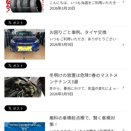
こんにちは、いつも当店をご利用いただきましてありがとうございます。 3/20(金)～3/29(日)まで、コクピット・タイヤ館におきまして、 期間限定！ サイズ限定！！ 数量限定！！！ お得にお買い求めいただける、「タイヤスペシャルプライスデー」がスタートします！ お得なタイヤのご紹介！！ ワゴン...
2026年3月20日
お困りごと事例。タイヤ交換
いつもご利用いただき、ありがとうございます。 本日ご紹介は、こちら。 車種：スバル インプレッサ タイヤ：レグノGR-XⅢ 205/50R17 お困りごと：タイヤが摩耗して、ワイヤーが見える タイヤを外して見たところ、外側だけでなく内側も 摩耗していることが分かりました。 このように、両端が摩耗する...
2026年3月9日
冬明けの放置は危険‼春のマストメ
ンテナンス3選
冬から、春先にかけて、気温の変化によっておクルマに負担がかかってしまうタイミングです。 春のカーライフをより快適にお過ごしいただくために、事前のおクルマのメンテナンスが大切です！ 【春前のメンテナンスポイント！】 ■バッテリー点検 気温の低い冬はバッテリーに負担がかかりやすく、性能...
2026年3月9日
無料の車検前点検で、賢く車検対
策！
いつもコクピット/タイヤ館をご利用頂きありがとうございます。 今回は、コクピット/タイヤ館がオススメする「車検前点検」についてご紹介いたします。 【車検前点検は、出費を集中させない、かしこい車検対策です】 ・車検って何？よく分からなくて不安・・・。 ・できれば車検の出費を抑えたい・...