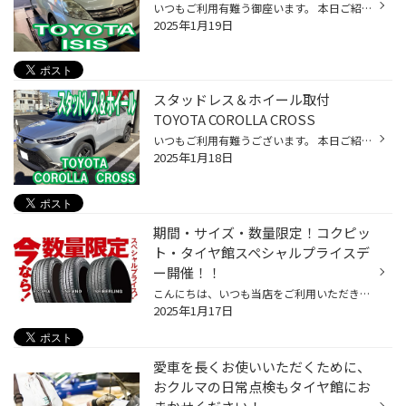
いつもご利用有難う御座います。 本日ご紹介はコチラ。 トヨタ アイシスです。 タイヤ交換とアライメント調整です。 交換前のタイヤはツルツルです。 シッカリ使い込んで頂きました。 交換タイヤはセイバーリング。 とてもリーズナブルながらも基本性能は押さえた、 人気タイヤです。 交換後はアラ...
2025年1月19日
スタッドレス＆ホイール取付
TOYOTA COROLLA CROSS
いつもご利用有難うございます。 本日ご紹介はコチラ。 トヨタ カローラクロスです。 スタッドレスタイヤとホイールのセットをお求めいただけました。 ホイール：トップランVR5 17x7.0J +38 5H/114.3 タイヤ：ブリヂストン ブリザックVRX3 215/60R17 マッチングもバッチリ。 夏タイヤは保管サービス...
2025年1月18日
期間・サイズ・数量限定！コクピッ
ト・タイヤ館スペシャルプライスデ
ー開催！！
こんにちは、いつも当店をご利用いただきましてありがとうございます。 本日より、コクピット・タイヤ館の一部店舗におきまして、 期間限定！ サイズ限定！！ 数量限定！！！ で、お得にタイヤをお求めいただけるスペシャルプライスデーがスタートします。 もちろん、当店でもご提供しております。 ...
2025年1月17日
愛車を長くお使いいただくために、
おクルマの日常点検もタイヤ館にお