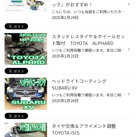
ック」がおすすめ！
こんにちは、いつも当店をご利用いただきましてありがとうございます。 本日は、タイヤ館でお得にメンテナンスサービスを受けることができる 「メンテナンスパック」をご紹介いたします。 唐突ですが、普段、おクルマの管理をどのようにされていますか？ 当店にお越しいただくお客様にお聞きすると...
2025年1月24日
スタッドレスタイヤ＆ホイールセッ
ト取付 TOYOTA ALPHARD
いつもご利用有難う御座います。本日ご紹介はコチラ。 トヨタ 40系アルファードです。スタッドレスタイヤと新品ホイールを取付致しました。 エコフォルム SE23 17x70+40 5H/120 平座ナット対応ブリヂストン ブリザックVRX3 225/60R18 トヨタ専用設計となりますので、純正のナット（平座形状）が流用...
2025年1月23日
ヘッドライトコーティング
SUBARU XV
いつもご利用有難う御座います。本日ご紹介はコチラ。 スバル XV で御座います。ヘッドライトコーティングをご依頼頂きました。 施工前がコチラ。 全体的にクスミが出ていますが、上部が特にクスんでいます。 専用の溶剤にてコーティングをしていきます。 右目完成です。若干残っていますが、目立つ...
2025年1月20日
タイヤ交換＆アライメント調整
TOYOTA ISIS