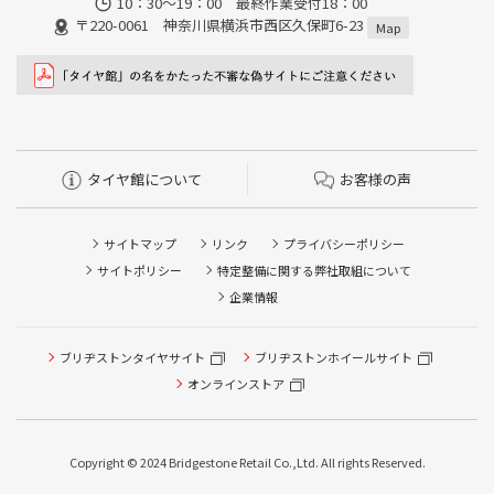
10：30～19：00 最終作業受付18：00
〒220-0061 神奈川県横浜市西区久保町6-23
Map
タイヤ館について
お客様の声
サイトマップ
リンク
プライバシーポリシー
サイトポリシー
特定整備に関する弊社取組について
企業情報
ブリヂストンタイヤサイト
ブリヂストンホイールサイト
タイヤ点検・安全点検/タイヤ履き替え/オイル交換/その他
ピット作業の予約
オンラインストア
クローク契約会員専用タイヤ履き替え※タイヤ履き替えを
希望のクローク契約会員の方はこちらを選択ください
Copyright © 2024 Bridgestone Retail Co.,Ltd. All rights Reserved.
本日のタイヤ履き替え順番待ち予約 ※クローク契約会員の
方はご利用いただけません