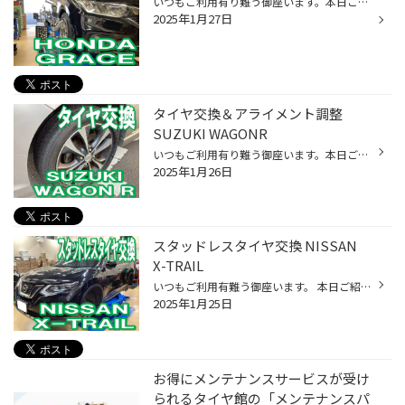
いつもご利用有り難う御座います。本日ご紹介はコチラ。 ホンダ グレイスです。アライメント調整をご依頼頂けました。 早速測定スタート。 フロントのトゥ角がズレていますね。車検に出したらハンドルがズレてしまったそうです。 フロント調整なのでタイロッドを伸ばしたり、縮ませたりします。。 ...
2025年1月27日
タイヤ交換＆アライメント調整
SUZUKI WAGONR
いつもご利用有り難う御座います。本日ご紹介はコチラ。 ブリヂストン レグノ GR-Leggera 165/55R15にて交換を行いました。 交換後はアライメント調整です。タイヤ本来の性能を発揮しゃすくなります。測定結果は フロントのトゥ角にズレが出ていました。 タイロッドにて調整を行います。 左右差無く...
2025年1月26日
スタッドレスタイヤ交換 NISSAN
X-TRAIL
いつもご利用有難う御座います。 本日ご紹介はコチラ。 ニッサン T32系エクストレイルです。 スタッドレスタイヤを交換します。 交換タイヤはブリヂストン ブリザックVRX3。 225/65R17です。 雪山よりも市街地走行メインであれば、 氷上性能とタイヤのモチでコチラをチョイスもアリです。 交換前タ...
2025年1月25日
お得にメンテナンスサービスが受け
られるタイヤ館の「メンテナンスパ