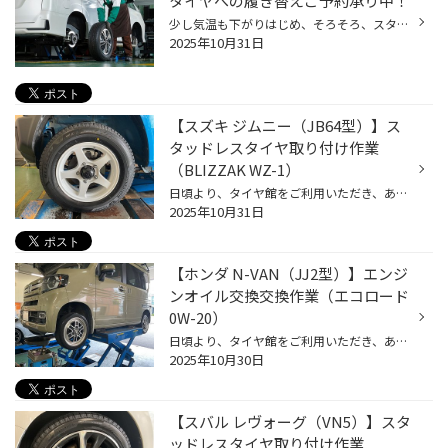
タイヤへの履き替えご予約承り中！
少し気温も下がりはじめ、そろそろ、スタッドレスタイヤへの履き替えを検討されている方も いらっしゃると思います。 今回は「タイヤ履き替え」についてご紹介します。 「タイヤの履き替えは早いほうがいい？」 雪が降る、まさにその直前に履き替えたい！というお客様の声もございますが、 履き替え...
2025年10月31日
【スズキ ジムニー（JB64型）】ス
タッドレスタイヤ取り付け作業
（BLIZZAK WZ-1）
日頃より、タイヤ館をご利用いただき、ありがとうございます。 さて、当店と同じチェーン店の近隣タイヤ館店舗で作業いたしましたタイヤ交換作業をご紹介します。 （WEB掲載をご快諾いただきましたお客様！大変感謝しております。 いつもご愛顧いただき誠にありがとうございます！！） おクルマ：ス...
2025年10月31日
【ホンダ N-VAN（JJ2型）】エンジ
ンオイル交換交換作業（エコロード
0W-20）
日頃より、タイヤ館をご利用いただき、ありがとうございます。 さて、当店と同じチェーン店の近隣タイヤ館店舗で作業いたしましたエンジンオイル交換作業を ご紹介します。 （WEB掲載をご快諾いただきましたお客様！大変感謝しております。 いつもご愛顧いただき誠にありがとうございます！！） お...
2025年10月30日
【スバル レヴォーグ（VN5）】スタ
ッドレスタイヤ取り付け作業