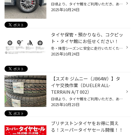
日頃より、タイヤ館をご利用いただき、ありがとうございます。 さて、当店と同じチェーン店の近隣タイヤ館店舗で作業いたしましたタイヤ交換作業をご紹介します。 （WEB掲載をご快諾いただきましたお客様！大変感謝しております。 いつもご愛顧いただき誠にありがとうございます！！） おクルマ：マ...
2025年10月24日
タイヤ保管・預かりなら、コクピッ
ト・タイヤ館にお任せください！
冬・降雪シーズンに安全に走行いただくためには、夏タイヤから冬タイヤへの履き替えがとても重要ですが、 外したタイヤはどうすれば？とお困りのお客様がいらっしゃるのではないでしょうか？ 今回は「タイヤ保管」についてご紹介します。 「外したタイヤはどうすればいいの？」 夏タイヤから冬タイ...
2025年10月24日
【スズキ ジムニー（JB64W）】タ
イヤ交換作業（DUELER ALL-
TERRAIN A/T 002）
日頃より、タイヤ館をご利用いただき、ありがとうございます。 さて、当店と同じチェーン店の近隣タイヤ館店舗で作業いたしましたタイヤ交換作業をご紹介します。 （WEB掲載をご快諾いただきましたお客様！大変感謝しております。 いつもご愛顧いただき誠にありがとうございます！！） おクルマ：ス...
2025年10月23日
ブリヂストンタイヤをお得に買え
る！スーパータイヤセール開催！！