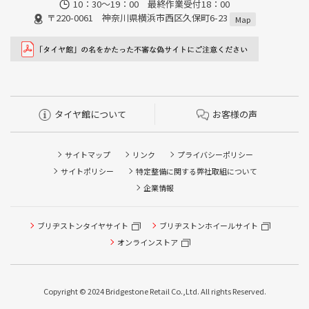
10：30～19：00 最終作業受付18：00
〒220-0061 神奈川県横浜市西区久保町6-23
Map
タイヤ館について
お客様の声
サイトマップ
リンク
プライバシーポリシー
サイトポリシー
特定整備に関する弊社取組について
企業情報
ブリヂストンタイヤサイト
ブリヂストンホイールサイト
タイヤ点検・安全点検/タイヤ履き替え/オイル交換/その他
ピット作業の予約
オンラインストア
クローク契約会員専用タイヤ履き替え※タイヤ履き替えを
希望のクローク契約会員の方はこちらを選択ください
Copyright © 2024 Bridgestone Retail Co.,Ltd. All rights Reserved.
本日のタイヤ履き替え順番待ち予約 ※クローク契約会員の
方はご利用いただけません