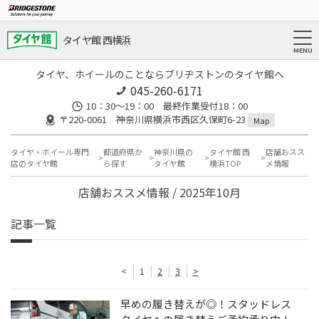
タイヤ館 西横浜
タイヤ、ホイールのことならブリヂストンのタイヤ館へ
045-260-6171
10：30～19：00 最終作業受付18：00
〒220-0061 神奈川県横浜市西区久保町6-23
Map
タイヤ・ホイール専門
都道府県か
神奈川県の
タイヤ館 西
店舗おスス
店のタイヤ館
ら探す
タイヤ館
横浜TOP
メ情報
店舗おススメ情報 / 2025年10月
記事一覧
<
1
2
3
>
早めの履き替えが◎！スタッドレス