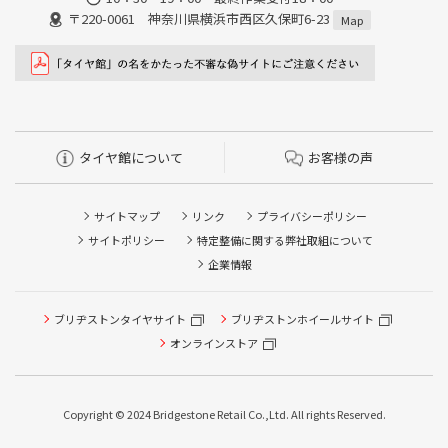
〒220-0061 神奈川県横浜市西区久保町6-23
Map
タイヤ館について
お客様の声
サイトマップ
リンク
プライバシーポリシー
サイトポリシー
特定整備に関する弊社取組について
企業情報
ブリヂストンタイヤサイト
タイヤ点検・安全点検/タイヤ履き替え/オイル交換/その他
ブリヂストンホイールサイト
ピット作業の予約
オンラインストア
クローク契約会員専用タイヤ履き替え※タイヤ履き替えを
希望のクローク契約会員の方はこちらを選択ください
Copyright © 2024 Bridgestone Retail Co.,Ltd. All rights Reserved.
本日のタイヤ履き替え順番待ち予約 ※クローク契約会員の
方はご利用いただけません