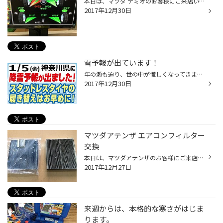
本日は、マツダ デミオのお客様にご来店いただきました。 【アライメント調整】 アライメント調整とは、普段の運転や経年により生じた車軸の歪みを正常に戻す作業です。 おクルマを新車の状態に戻してあげるというイメージです。 調整前 調整後 調整前と調整後を比べると一目瞭然ですよね。 左のタ...
2017年12月30日
雪予報が出ています！
年の瀬も迫り、世の中が慌しくなってきました。 気象庁発表の天気予報で、1/5（金）神奈川県（横浜）に雪予報が出ました。 この冬は寒さが厳しく、降りそうだねとお客様とお話していましたが、本当に降ることになりそうです。 ぜひ、スタッドレスタイヤの装着をご検討くださいませ。 お電話でのお問...
2017年12月30日
マツダアテンザ エアコンフィルター
交換
本日は、マツダアテンザのお客様にご来店いただきました。 【エアコンフィルター交換】 エアコンフィルターは助手席の前、グローブボックスの裏に設置されています。 お家のエアコンにあるフィルターと同じ役割をしています。 『どちらが古いエアコンフィルターでしょうか？』 正解は…右のフィルタ...
2017年12月27日
来週からは、本格的な寒さがはじま
ります。