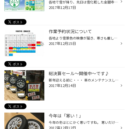
各地で雪が降り、先日は雪化粧した金閣寺がニュースになっていました。 綺麗でしたが、実際に見に行くにはとても寒そうです・・・ この時期にふと頭をよぎるのは、雪は降るだろうか？ということではないでしょうか。 雪が降ると首都圏は交通機関がマヒしてしまうので、一大事です。 また、おクルマ...
2017年12月17日
作業予約状況について
各地より雪景色の映像が届き、寒さも厳しくなって冬本番を感じる季節となりました。 現在、タイヤ館では夏タイヤから冬タイヤへの履き替えが増えています。 タイヤ館西横浜では、作業予約システムを導入しております。 ご予約の時間にPITに優先的に入庫するシステムです。 現在のタイヤ館西横浜の作...
2017年12月15日
総決算セール～開催中～です♪
新年迎える前に・・・ 車のメンテナンスしませんか？？ 一年頑張った大事なお車です。オイル交換や空気圧点検。 タイヤ交換などなどリフレッシュしてあげてください！！ ただ今、当店では今年最後のセールを開催しております！！！ 目玉品のスタッドレスタイヤをはじめ、フロアジャッキ、スノーチェ...
2017年12月14日
今年は「寒い！」
今年の冬はとにかく寒いですね。 寒いだけでなく、風も強く毎日が大変です。 各地では、いつもより早い大雪に悩まされて事故も多くなっています。 余り雪の降らない関東なら・・・・・・・。 大丈夫でしょう！と思っていたら、関東の周りは雪だらけなんて事も。 例年より早く雪が降ったせいで、スタ...
2017年12月12日