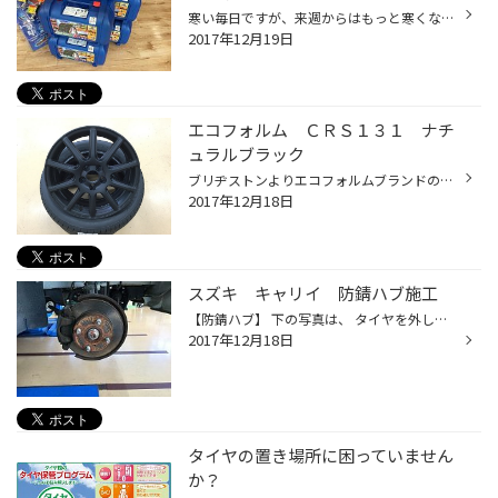
寒い毎日ですが、来週からはもっと寒くなります。 埼玉の方でも、雪の可能性が・・・・ もちろん、ちゃんと備えていますよね。 備えていない方、急がないと大変です。 スタッドレスはもちろん、チェーンも在庫は店頭のみとなっています。 年末が近いのでメーカーさんも、お休みに入ってしまいます。...
2017年12月19日
エコフォルム ＣＲＳ１３１ ナチ
ュラルブラック
ブリヂストンよりエコフォルムブランドのＣＲＳ１３１ナチュラルブラック を取付させて頂きました！ しっかりとした１０本スポークとツヤ消しブラックが落ち着いた大人の印象です！ ブリヂストンホイールならタイヤ館！！ お見積り大歓迎です！ お気軽にご来店ください！ タグ： 横浜 西区 南区 保...
2017年12月18日
スズキ キャリイ 防錆ハブ施工
【防錆ハブ】 下の写真は、 タイヤを外した後の「ホイールの取付面」です。 ↓ 施工前 施工後 比較すると分かりやすいですよねー！ なかなかこういった部分を見ることって少ないと思います。←見たことある人の方が珍しいですが・・・笑 ただ・・・ 発生したサビを長い間放置しておくと、固着してしま...
2017年12月18日
タイヤの置き場所に困っていません
か？