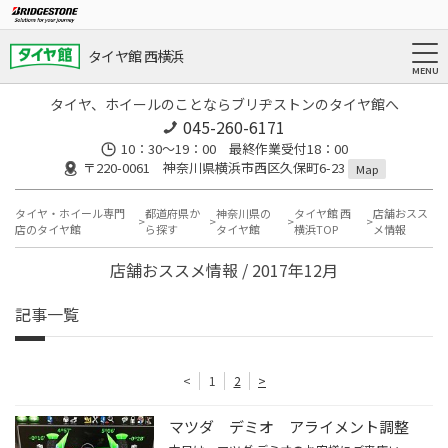
タイヤ館 西横浜
タイヤ、ホイールのことならブリヂストンのタイヤ館へ
045-260-6171
10：30～19：00 最終作業受付18：00
〒220-0061 神奈川県横浜市西区久保町6-23
Map
タイヤ・ホイール専門
都道府県か
神奈川県の
タイヤ館 西
店舗おスス
店のタイヤ館
ら探す
タイヤ館
横浜TOP
メ情報
店舗おススメ情報 / 2017年12月
記事一覧
<
1
2
>
マツダ デミオ アライメント調整