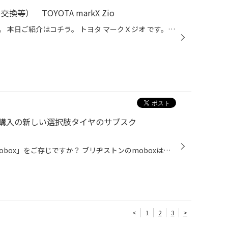
等） TOYOTA markX Zio
いつもご利用有り難う御座います。 本日ご紹介はコチラ。 トヨタ マークＸジオ です。 車検のご依頼を頂きましたので、 同時にメンテナンスをご依頼頂きました。 まずはオイル交換から エレメント交換も同時に行いますので、 下側から今回は抜いていきます。 抜き終わりましたら、新品エレメントの...
購入の新しい選択肢タイヤのサブスク
タイヤの月々の定額サービス「mobox」をご存じですか？ ブリヂストンのmoboxはタイヤだけでなく、お車のメンテナンスも定額で利用できるサービスです。 春は新しいスタートを切る季節です。その一方で新生活の準備や、 お子様の入学・卒業に関わる行事など多くの出費が重なる時期でもあります。 ど...
<
1
2
3
>