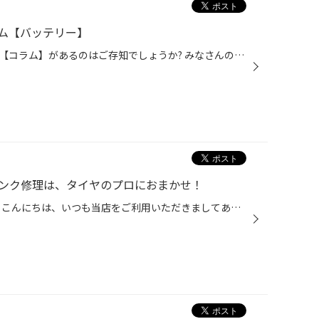
ム【バッテリー】
コクピット・タイヤ館のサイトに【コラム】があるのはご存知でしょうか? みなさんのおクルマのお悩みやタイヤに関するコラム記事を掲載しております。 この度は、今の時期にトラブルが多い、『バッテリー』に関して、記事を掲載いたしました。 点検や交換のタイミング、基礎的な知識まで、幅広く掲...
ンク修理は、タイヤのプロにおまかせ！
タイヤのパンク経験ありますか？ こんにちは、いつも当店をご利用いただきましてありがとうございます。 タイヤは、釘やネジが刺さったり、縁石への衝突による損傷はもちろん、空気が徐々に抜け、 空気が少ない状態で走行を続けた結果、パンクしてしまうことがあります。 パンクの修理はお任せくだ...