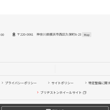
〒220-0061 神奈川県横浜市西区久保町6-23
00
Map
プライバシーポリシー
サイトポリシー
特定整備に関
他ピット作業の予約
ブリヂストンホイールサイト
希望のクローク契約会員の方はこちらを選択ください
の方はご利用いただけません
Copyright © 2024 Bridgestone Retail Co.,Ltd. All rights Reserved.