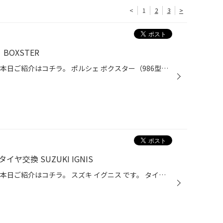
<
1
2
3
>
BOXSTER
いつもご利用有難う御座います。 本日ご紹介はコチラ。 ポルシェ ボクスター（986型） です。 アライメント調整を行います。 早速測定スタートです。 足回り交換を行ったとの事ですので、ズレはありますね。 調整していきます。 リアはキャンバーとトゥが調整可能です。 今回キャンバーは比較的良好...
イヤ交換 SUZUKI IGNIS
いつもご利用有難う御座います。 本日ご紹介はコチラ。 スズキ イグニス です。 タイヤ交換を行います。 交換前のタイヤは溝がある様にみえますが、 近くで見ると外べりが顕著です。 減りすぎず、安全に使えたイイ交換時期かと思います。 交換タイヤは セイバーリング SL201 になります。 今回ははM...