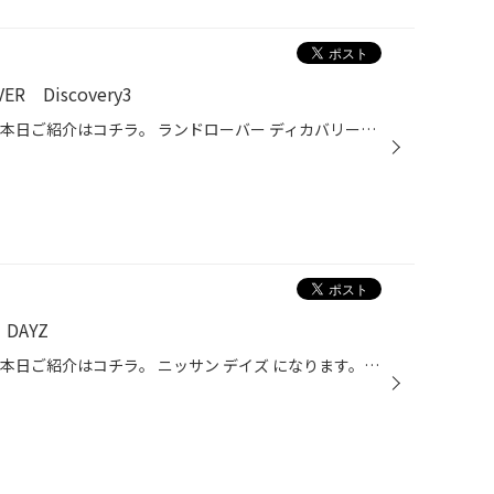
 Discovery3
いつもご利用有難う御座います。 本日ご紹介はコチラ。 ランドローバー ディカバリー3 です。 アライメント調整を行います。 足回りの交換修理をされたとの事ですので、 アライメントにズレが出ていますね。 調整していきます。 フロント偏芯カムにてキャスターとキャンバー調整です。 トゥはタイロ...
DAYZ
いつもご利用有難う御座います。 本日ご紹介はコチラ。 ニッサン デイズ になります。 アライメント調整をご依頼頂きました。 測定結果は フロントトゥ角にズレが出ています。 そこ以外は調整機構がありませんので、そのままとなります。 上画像のタイロットにて調整を行います。 画面を見ながら少...