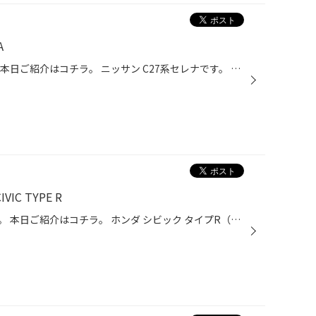
A
いつもご利用有難う御座います。 本日ご紹介はコチラ。 ニッサン C27系セレナです。 タイヤ交換をご依頼頂きました。 交換タイヤは レグノGRVⅡ です。 2025年より新しくレグノGR-XIII TYPE RVが発売しました。 発売に伴い現在【在庫限り】でGRVⅡがお求めやすいプライスとなっております！！ ちょう...
C TYPE R
いつもご利用有り難う御座います。 本日ご紹介はコチラ。 ホンダ シビック タイプR（FK8） です。 アライメント調整をご依頼頂きました。 測定結果はといいますと、 赤い所が多いですね。 調整可能な場所は調整していきましょう！！ リア側の偏芯カム。 トゥ角を調整します。 フロント側のタイロッ...