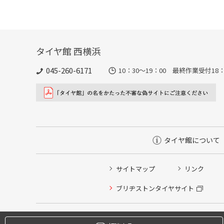
タイヤ館 西横浜
045-260-6171
10：30～19：00 最終作業受付18：
タイヤ館について
サイトマップ
リンク
タイヤ点検・安全点検/タイヤ履き替え/オイル交換/その
ブリヂストンタイヤサイト
クローク契約会員専用タイヤ履き替え※タイヤ履き替えを
本日のタイヤ履き替え順番待ち予約 ※クローク契約会員