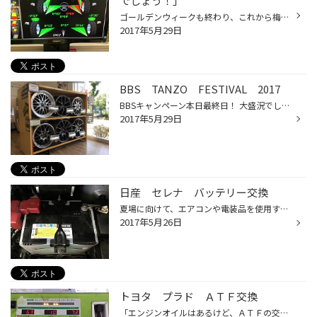
でしょう！」
ゴールデンウィークも終わり、これから梅雨やお盆と 車を使用する機会が増えると思います。 なので、点検にディーラー等へ・・・・・ もう、タイヤの溝が・・とかヒビ割れが・・・とか言われた事ないですか？ それなら、タイヤ交換しなければ。 ただ、タイヤは交換だけでは「本来の性能」を活かしき...
2017年5月29日
BBS TANZO FESTIVAL 2017
BBSキャンペーン本日最終日！ 大盛況でした！ イベント終了後でもサンプル展示中です！ お気軽にお見積り＆ご相談くださいね！！
2017年5月29日
日産 セレナ バッテリー交換
夏場に向けて、エアコンや電装品を使用する機会が増えてくると思います。 日頃から定期的におクルマの点検はされてますか？ 特にバッテリーは何気なく駐車している間でも 電気を消耗させています。 このように放電している時間が長いと バッテリーに十分な電気が確保できず、突然のバッテリー上がり...
2017年5月26日
トヨタ プラド ＡＴＦ交換
「エンジンオイルはあるけど、ＡＴＦの交換はやったことないね・・・」 こうした声をよくいただきます。 エンジンオイルと同様に定期的な交換が必要です。 使用状況にもよりますが、 一般的に20000ｋｍに１回、もしくは2年に1回が交換時期といわれています。 当店では劣化レベルを色で判定できます...