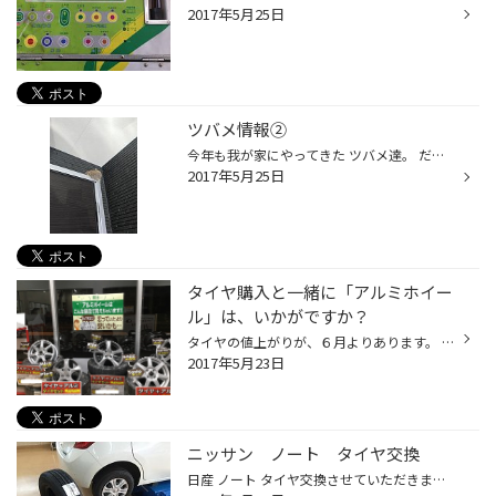
2017年5月25日
ツバメ情報②
今年も我が家にやってきた ツバメ達。 だいぶ成長しました。 この光景見ると、やっぱ癒されますね。 ただ掃除は日に日に大変さを増しております。
2017年5月25日
タイヤ購入と一緒に「アルミホイー
ル」は、いかがですか？
タイヤの値上がりが、６月よりあります。 検討されている方、キズがある方、鉄ホイールの方 お得なセット価格で、販売しています。 特に、鉄ホイールの方、ホイールカバーが一つ無い！ キズだらけとか。そんな経験ありませんか？ アルミに変えると、ホイールが軽くなり、燃費や運動性能もあがり お...
2017年5月23日
ニッサン ノート タイヤ交換
日産 ノート タイヤ交換させていただきました！ 純正タイヤ ブリヂストン エコピア ＥＰ150 というタイヤから 当店おすすめ！ レグノ ＧＲ－ＸＩ というタイヤへチェンジ！！ 静かさや乗り心地はブリヂストンの中ではトップクラス！ 交換されたお客様も高評価です！ 乗りはじめで体感できると言った...