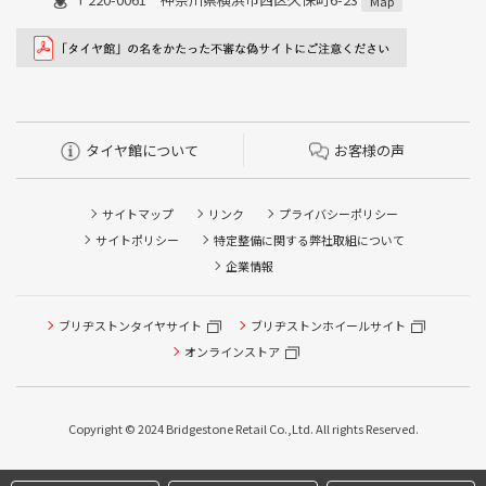
Map
タイヤ館について
お客様の声
サイトマップ
リンク
プライバシーポリシー
サイトポリシー
特定整備に関する弊社取組について
企業情報
ブリヂストンタイヤサイト
タイヤ点検・安全点検/タイヤ履き替え/オイル交換/その他
ブリヂストンホイールサイト
ピット作業の予約
オンラインストア
クローク契約会員専用タイヤ履き替え※タイヤ履き替えを
希望のクローク契約会員の方はこちらを選択ください
Copyright © 2024 Bridgestone Retail Co.,Ltd. All rights Reserved.
本日のタイヤ履き替え順番待ち予約 ※クローク契約会員の
方はご利用いただけません