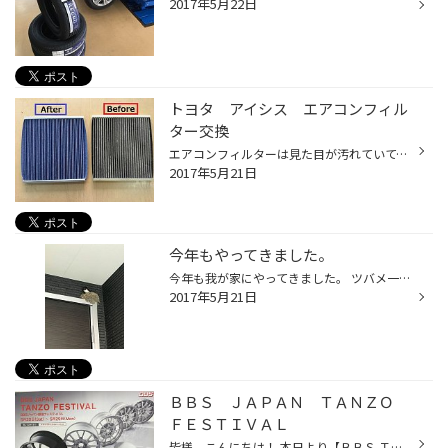
2017年5月22日
トヨタ アイシス エアコンフィル
ター交換
エアコンフィルターは見た目が汚れていても 年数の経過で脱臭能力が劣りますので、 定期的な交換がお勧めです。 また、季節がら花粉、そしてＰＭ2.5対応のフィルターも ご用意しておりますので、お気軽にお近くのスタッフにお尋ねください。 特に小さなお子様を乗せられる方は、 カビやホコリがつい...
2017年5月21日
今年もやってきました。
今年も我が家にやってきました。 ツバメ一家 昨年巣立ったツバメかわかりませんが、子育て頑張っています。 僕は毎朝掃除に追われています。 玄関前なので… 今年も無事に巣立ってくれることを願いながら！ 掃除します！
2017年5月21日
ＢＢＳ ＪＡＰＡＮ ＴＡＮＺＯ
ＦＥＳＴＩＶＡＬ
皆様、こんにちは！ 本日より【ＢＢＳ ＴＡＮＺＯ ＦＥＳＴＩＶＡＬ】 in タイヤ館 西横浜 開催中です！！ 特典盛りだくさん♪ 対象期間 ５月２０日（土）～５月２９日（月） 18:00注文分までとなります！ お見積りだけでも大歓迎★☆ お気軽にご来店＆お電話ください！ お待ちしております！！ タグ：...