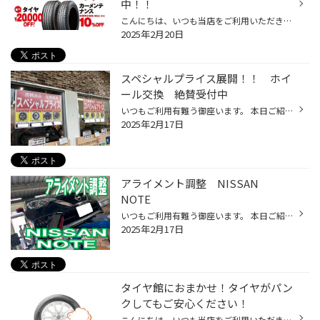
中！！
こんにちは、いつも当店をご利用いただきましてありがとうございます。 現在、コクピット・タイヤ館では、ブリヂストンタイヤをお得に買える！スーパータイヤセールを開催中です。 ブリヂストンのタイヤを4本ご購入で最大￥20,000 OFF！ タイヤをお得にご購入頂けるチャンスです！ 夏タイヤの交換や...
2025年2月20日
スペシャルプライス展開！！ ホイ
ール交換 絶賛受付中
いつもご利用有難う御座います。 本日ご紹介はコチラ。 在庫品限定でホイールのスペシャルプライスをご用意しました！ 在庫限りなので早いもの勝ちです！ 掲示しきれない商品や、 通常販売中のホイールも、 店内に、 たくさん、 展示中、 です！ 実物をご覧頂きながら検討して頂けます！ ホイールが...
2025年2月17日
アライメント調整 NISSAN
NOTE
いつもご利用有難う御座います。 本日ご紹介はコチラ。 ニッサン ノート ニスモS です。 アライメント調整をご依頼頂けました。 測定結果は フロントのトゥ角にズレが出ています。 フロントのみの調整となります。 タイロッドを伸び縮みさせ、調整を行います。 画面を見ながら少しずつ。 調整完了...
2025年2月17日
タイヤ館におまかせ！タイヤがパン
クしてもご安心ください！
こんにちは、いつも当店をご利用いただきありがとうございます。 タイヤがパンクしてしまったこと、ありますか？ 突然、タイヤがパンク！想像するだけで、本当に怖いですよね。 今日は、おクルマのタイヤがパンクしてしまった時の対処法について タイヤのプロの目線からご案内できればと思います。 ...