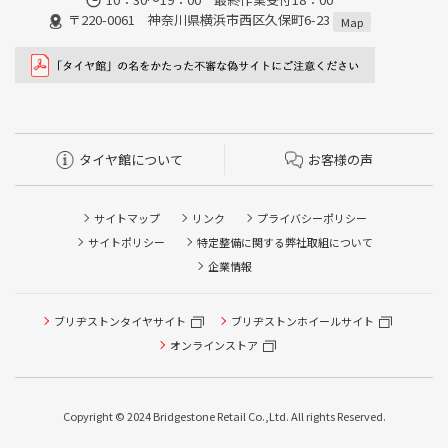
〒220-0061 神奈川県横浜市西区久保町6-23
Map
タイヤ館について
お客様の声
サイトマップ
リンク
プライバシーポリシー
サイトポリシー
特定整備に関する弊社取組について
企業情報
ブリヂストンタイヤサイト
ブリヂストンホイールサイト
タイヤ点検・安全点検/タイヤ履き替え/オイル交換/その他
ピット作業の予約
オンラインストア
クローク契約会員専用タイヤ履き替え※タイヤ履き替えを
希望のクローク契約会員の方はこちらを選択ください
Copyright © 2024 Bridgestone Retail Co.,Ltd. All rights Reserved.
本日のタイヤ履き替え順番待ち予約 ※クローク契約会員の
方はご利用いただけません