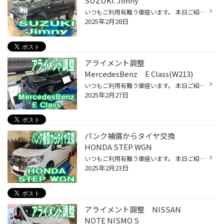
SUZUKI. Jimny
いつもご利用有難う御座います。 本日ご紹介はコチラ。 スズキ ジムニー です。 タイヤ交換とアライメント調整をご依頼頂きました。 交換前のタイヤでは いろいろな場所をバリバリ走られていたそうです。 交換タイヤは、 ブリヂストン デューラーA/T001 175/80R16 A/T002が発売となりましたので、 ...
2025年2月28日
アライメント調整
MercedesBenz E Class(W213)
いつもご利用有難う御座います。 本日ご紹介はコチラ。 メルセデスベンツ Eクラス（W213） です。 アライメント調整をご依頼頂きました。 早速測定スタートです。 色々とズレが出ています。 調整スタートです。 フロントはタイロッドにて。 リアは、 偏芯カムでの調整となります。 リアを調整し、お...
2025年2月27日
パンク補償からタイヤ交換
HONDA STEP WGN
いつもご利用有難う御座います。 本日ご紹介はコチラ。 ホンダ ステップワゴン です。 パンクによりご入庫頂きました。 パンク箇所はロードサービスさんにて応急処置をして頂いてます。 今回はタイヤ購入時にパンク補償に加入頂いてましたので、 補償にて交換となりました。 同じタイヤをご用意させ...
2025年2月23日
アライメント調整 NISSAN
NOTE NISMO S