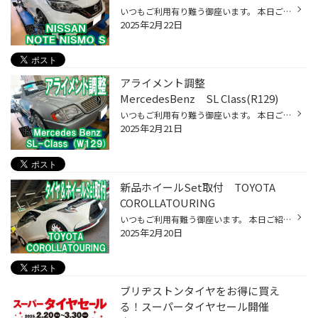
いつもご利用有り難う御座います。 本日ご紹介はコチラ。 ニッサン ノート ニスモS です。 アライメント調整をご依頼頂けました。 測定結果は、 全体的にきれいな数値です。 ただ調整可能なフロントのトゥ角が若干外に向いています。いつものようにタイロッドにて調整を行います。画面を見ながら少...
2025年2月22日
アライメント調整
MercedesBenz SL Class(R129)
いつもご利用有り難う御座います。 本日ご紹介はコチラ。 Mercedes Benz SL-Class (R129) です。 アライメント調整をご依頼頂けました。 測定結果は、 赤い所が多いです。 早速調整していきます。 調整箇所は ココと ココと、 ココと、 ココですね。 フロントはフル調整。 リアはトゥ角が調整出来そ...
2025年2月21日
新品ホイールSet取付 TOYOTA
COROLLATOURING
いつもご利用有難う御座います。 本日ご紹介はコチラ。 トヨタ カローラツーリング です。 新品ホイール＆タイヤセットを取付致しました。 交換前には19インチの大口径をセットされていました。 こちらもカッコイイのですが、新しいホイールにてイメチェンスタートです。 取付ナットも新調します。 ...
2025年2月20日
ブリヂストンタイヤをお得に買え
る！スーパータイヤセール開催