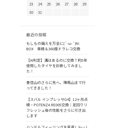
23
24
25
26
27
28
29
30
31
最近の投稿
もしもの備えを万全に(´-ω-`)N-
BOX 車検＆360度ドラレコ交換
【AI判定】溝はあるのに交換？約5年
使用したタイヤを診断してみまし
た！
景信山のさらに先へ。陣馬山まで行
ってきました！
【スバル インプレッサG4】12ヶ月点
検・POTENZA RE005交換｜足回りリ
フレッシュ後の性能をさらに引き出
します
ハンドルフィーリングを見直し|ω・)