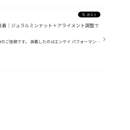
5装着｜ジュラルミンナット＋アライメント調整で
今回はヴィッツGRにホイール交換のご依頼です。 装着したのはエンケイ パフォーマンスライン PF05 PF05｜製品｜ENKEI WHEELS シンプルな5本スポークですが、軽量かつ高剛性でスポーツモデルとの相性は抜群です。ホワイトのボディにホワイトホイール、そこに赤のジュラルミンナットが入ることで全体...