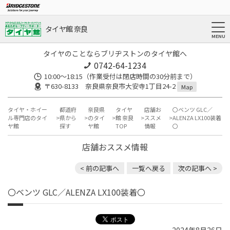
タイヤ館 奈良
タイヤのことならブリヂストンのタイヤ館へ
0742-64-1234
10:00～18:15（作業受付は閉店時間の30分前まで）
〒630-8133 奈良県奈良市大安寺1丁目24-2
Map
タイヤ・ホイー
都道府
奈良県
タイヤ
店舗お
〇ベンツ GLC／
ル専門店のタイ
県から
のタイ
館 奈良
ススメ
ALENZA LX100装着
ヤ館
探す
ヤ館
TOP
情報
〇
店舗おススメ情報
< 前の記事へ
一覧へ戻る
次の記事へ >
〇ベンツ GLC／ALENZA LX100装着〇