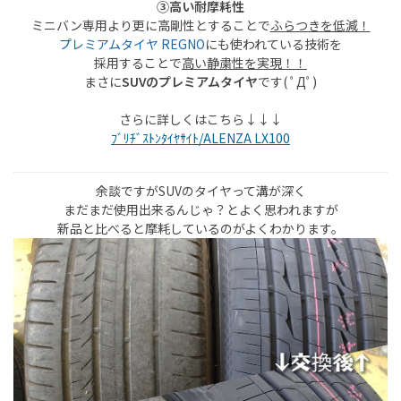
③高い耐摩耗性
ミニバン専用より更に高剛性とすることで
ふらつきを低減！
プレミアムタイヤ REGNO
にも使われている技術を
採用することで
高い静粛性を実現！！
まさに
SUVのプレミアムタイヤ
です( ﾟДﾟ)
さらに詳しくはこちら↓↓↓
ﾌﾞﾘﾁﾞｽﾄﾝﾀｲﾔｻｲﾄ/ALENZA LX100
余談ですがSUVのタイヤって溝が深く
まだまだ使用出来るんじゃ？とよく思われますが
新品と比べると摩耗しているのがよくわかります。