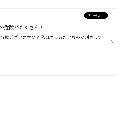
の危険がたくさん！
こんにちは＾＾ みなさんはパンク経験ございますか？ 私はネジみたいなのが刺さっていた事があります…… 走行中に何か違和感感じ、近くの駐車場に停車してタイヤを確認すると…… 思い出しただけでゾッとします(TT) 幸いそのまま近くのお店へと向かいパンク修理を行なってもらい事なきを得ました。 パ...