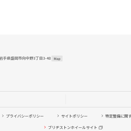
1 岩手県盛岡市向中野3丁目3-48
Map
プライバシーポリシー
サイトポリシー
特定整備に関
ブリヂストンホイールサイト
他ピット作業の予約