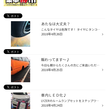
あたなは大丈夫？
こんなタイヤは危険です！ タイヤにタンコブが！！！ これは危険です！！！ 悩まず、タイヤ館へお急ぎ下さい！ バタバタして… レジにおでこをぶつけ… 地味にタンコブがあるスタッフ蜂谷です。 明日も元気に営業します！ ご来店お待ちしてます♪
2018年4月26日
賑わってます～♪
今日も朝からたくさんの方にご来店いただきました！ 働くクルマも入庫してます～ スタッフ中田、しっかり組み込み作業させてただきましたよ！！ タイヤ交換作業依頼もいただいてます♪ ご自分で交換された方は、空気圧調整やマシ締めなど 優先してやらせていただきますのでご相談下さい！ 寒いですね...
2018年4月25日
車内ＬＥＤ化♪
LYZERのルームランプセットをステップワゴンに取り付けしましたよ！ セット品なので、この部品達を・・・ 交換していきます！！！ ↓ ↓ ↓ じゃん！！！ Ｂｅｆｏｒｅ ↓ Ａｆｔｅｒ ↓ Ｂｅｆｏｒｅ ↓ Ａｆｔｅｒ ↓ Ｂｅｆｏｒｅ ↓ Ａｆｔｅｒ ↓ スタッフ蜂谷、バタバタしていて交換後確認出来ませんで...
2018年4月24日