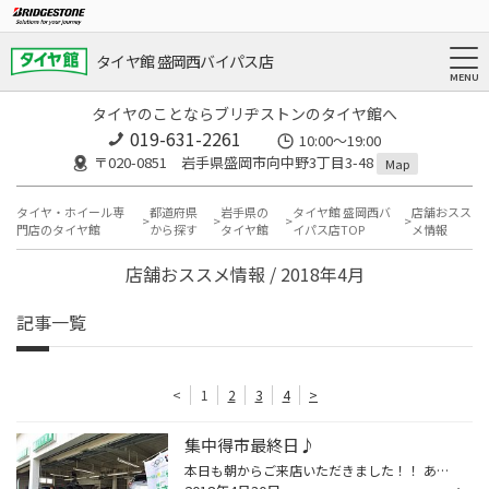
タイヤ館 盛岡西バイパス店
タイヤのことならブリヂストンのタイヤ館へ
019-631-2261
10:00～19:00
〒020-0851 岩手県盛岡市向中野3丁目3-48
Map
タイヤ・ホイール専
都道府県
岩手県の
タイヤ館 盛岡西バ
店舗おスス
門店のタイヤ館
から探す
タイヤ館
イパス店TOP
メ情報
店舗おススメ情報 / 2018年4月
記事一覧
<
1
2
3
4
>
集中得市最終日♪
本日も朝からご来店いただきました！！ ありがとうございます♪ 集中得市最終日となり、御成約いただいた方も多かったです☆ ご準備にお時間をいただく場合もありましたが・・・ しっかり作業させていただきますね♪ 今月もたくさんの方の笑顔に助けられました（＾＾） 本当にありがとうございました！...