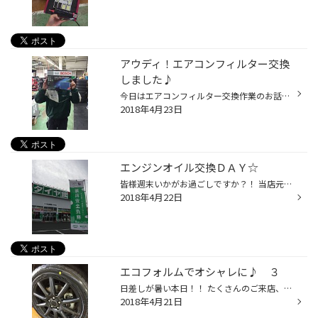
アウディ！エアコンフィルター交換
しました♪
今日はエアコンフィルター交換作業のお話です～ やっぱり輸入車用は大きいですね～ スタッフ鈴木の顔が見えません。笑 アウディにお乗りのお客様からご依頼いただきました♪ 取り寄せにてお時間をいただきましたが、 しっかり作業させていただきました！！ 作業はスタッフ中田がしっかり作業させてい...
2018年4月23日
エンジンオイル交換ＤＡＹ☆
皆様週末いかがお過ごしですか？！ 当店元気に営業中ですよ！！ 今日は曇り空ですね。 本日エンジンオイル交換ＤＡＹです（＾＾） 待ち時間にはこちらでお楽しみ下さい！ ご夫婦でオセロされていてほっこりしました♪ 最近は知恵の輪、スタッフ蜂谷閉店後毎日戻しています！ 是非遊んでお待ち下さい...
2018年4月22日
エコフォルムでオシャレに♪ ３
日差しが暑い本日！！ たくさんのご来店、ありがとうございました～（＾＾） 今日の取付けは… 【エコフォルムＣＲＳ１３１】 ナチュラルブラック♪ ＣＲＳ１３１ ☆詳しくはこちらをクリック☆ 相変わらず人気のブラックホイール！！ ボディと同色で素敵ですね☆ ブリヂストンのアルミホイールは 「いつ...
2018年4月21日