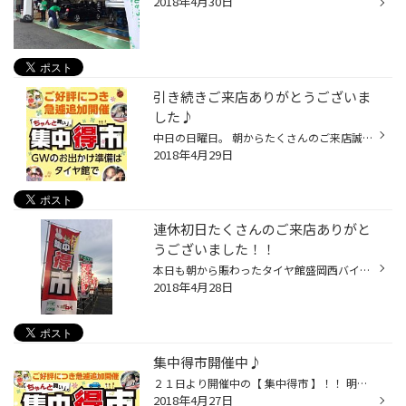
2018年4月30日
引き続きご来店ありがとうございま
した♪
中日の日曜日。 朝からたくさんのご来店誠にありがとうございました！！ お時間をいただいたお客様にはご迷惑をお掛けしました。 集中得市ラスト２日間！！ やっぱり心配と新しいタイヤにされた方も多かったです☆ 明日までのセールです！！ 忘れずご来店ください（＾＾） ご来店お待ちしてます♪
2018年4月29日
連休初日たくさんのご来店ありがと
うございました！！
本日も朝から賑わったタイヤ館盛岡西バイパス店！！ 集中得市ラスト３日間です♪ タイヤの在庫に限りはありますが・・・ 本日も新しいタイヤにさせていただきましたよ（＾＾） 御注文ありがとうございました！！！ 本日も夜の部。 明日もスタッフみんなで頑張ります！！ ご家族揃って遊びにいらして...
2018年4月28日
集中得市開催中♪
２１日より開催中の【 集中得市 】！！ 明日から３連休の方も多いでしょうか？？ 桜はあっという間に満開を過ぎましたね～ さて、お出掛けされる前に・・・ 今一度愛車のチェック！！！お忘れなく！！！ タイヤは？ エンジンオイルの汚れは？ ワイパーは？ バッテリーは？？ 無料安全点検実施中！！...
2018年4月27日