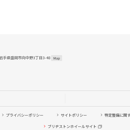
1 岩手県盛岡市向中野3丁目3-48
Map
プライバシーポリシー
サイトポリシー
特定整備に関
ブリヂストンホイールサイト
他ピット作業の予約