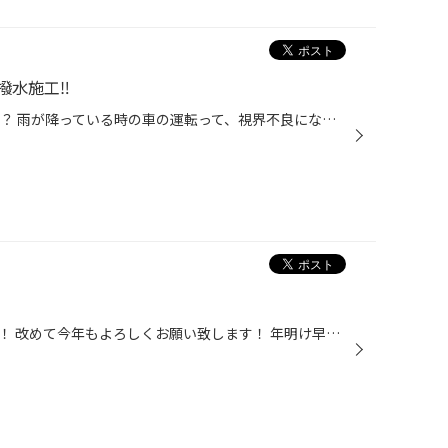
水施工‼️
こんにちは。 梅雨入り、もうすぐ？ 雨が降っている時の車の運転って、視界不良になって、 ワイパーを全開で動かしたり、気をつかったりして疲れますよ 梅雨時期オススメしてるのが、ガラス撥水施工‼️ 当店スタッフもこの時期、各自の車にガラス撥水施工しております。 雨の日の運転で、ワイパー使...
明けましておめでとうございます！ 改めて今年もよろしくお願い致します！ 年明け早速ヘッドライトのコーティングを させていただきました！ before 初めにしっかりと汚れを落として 水滴を取り、乾燥させて 専用の溶剤を使い、黄ばみを取ります！ その後、コーティング剤を塗り､ 乾いた布で拭き取...