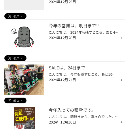
2024年12月29日
今年の営業は、明日まで‼️
こんにちは。 2024年も残すところ、あと4日。 タイヤ館盛岡西バイパス店は、今年の営業は、明日29日まで。 年末年始は、帰省やお出かけでお車の移動も多いかと思います。 タイヤの空気圧は、大丈夫ですか？ オイル交換の時期は、過ぎてませんか？ バッテリーの調子は、いかがですか？ お出かけする...
2024年12月28日
SALEは、24日まで
こんにちは。 今年も残すところ、あと10日になりました。 いかがお過ごしですか？ インフルエンザ、コロナが、流行っているようです。 年末年始にかけて、十分気をつけましょう。 今年最後のSALEは、12月24日までです。 実際お使いのスタッドレスタイヤ、こないだの積雪で、 凍った道路を走行中、ブ...
2024年12月21日
今年入っての積雪です。
こんにちは。 朝起きたら、真っ白でした。 こないだも雪が降りましたが、ここまでは積もらなかったです。 そして気温も低く、寒いです。 路面も凍結している所もありました。 冬タイヤに履き替えて、今年は、まだこのタイヤで大丈夫？ と思っている方も多いはず。。。 アイスバーン走行には、タイヤ...
2024年12月16日