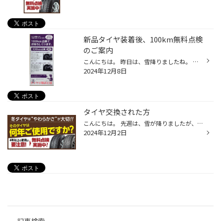
新品タイヤ装着後、100km無料点検
のご案内
こんにちは。 昨日は、雪降りましたね。 気温も低いせいか、道路は、ツルツル凍った所もありました。 西根インターあたりでは、事故もあったようです。 運転される場合は、気をつなければならない冬本番を迎えます。 今年、スタッドレスタイヤを新品交換されたお客様、 冬タイヤの慣らし運転してい...
2024年12月8日
タイヤ交換された方
こんにちは。 先週は、雪が降りましたが、すぐ解けました。 12月に入って、天気予報は、雪予報が付いたり、消えたり。。。 冬タイヤへの履き替え準備もほぼ済んでるかと思われます。 去年は、あまり雪が降らなかったので、冬タイヤを何年使用しているか？ あまり気にならなかったと思います。 今、...
2024年12月2日