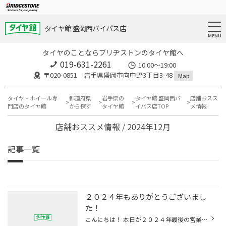
タイヤ館 盛岡西バイパス店
タイヤのことならブリヂストンのタイヤ館へ
019-631-2261
10:00～19:00
〒020-0851 岩手県盛岡市向中野3丁目3-48
Map
タイヤ・ホイール専
都道府県
岩手県の
タイヤ館 盛岡西バ
店舗おスス
門店のタイヤ館
から探す
タイヤ館
イパス店TOP
メ情報
店舗おススメ情報 / 2024年12月
記事一覧
２０２４年もありがとうございまし
た！
こんにちは！ 本日が２０２４年最後の営業日です！ タイヤや用品などの物価が 高騰する中、 今年もたくさんの ご来店・ご利用頂き ありがとうございました！ 皆様の支えもあり、 今年一年も無事 今日という日を迎えることが できました。 ２０２５年の最初の営業日は １月４日(土)です！ 「新春初売...