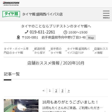
タイヤ館 盛岡西バイパス店
タイヤのことならブリヂストンのタイヤ館へ
019-631-2261
10:00～19:00
〒020-0851 岩手県盛岡市向中野3丁目3-48
Map
タイヤ・ホイール専
都道府県
岩手県の
タイヤ館 盛岡西バ
店舗おスス
門店のタイヤ館
から探す
タイヤ館
イパス店TOP
メ情報
店舗おススメ情報 / 2020年10月
記事一覧
<
1
2
3
>
10月もありがとうございました！
10月もたくさんのご来店、ご利用いただきまして ありがとうございました！ 寒くなってきている中、用品類やタイヤ関係など 今月もいろいろとご紹介させていただきました！ ありがとうございました！ 次は11月！ 来月はタイヤ交換に関する話題がメインに なるかと思いますが、お得な情報を 配信して...