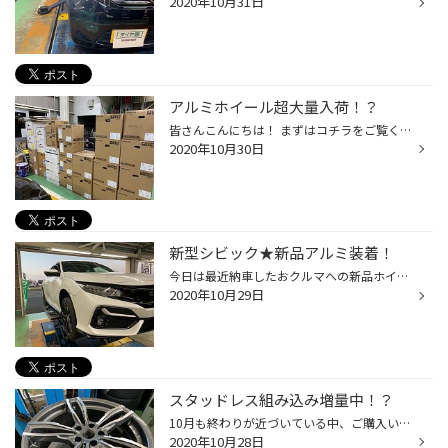
2020年10月31日
アルミホイール超大量入荷！？
皆さんこんにちは！ まずはコチラをご覧ください。 写真はごく一部のものですが・・・・ ご成約いただいた品や在庫品など、アルミホイールが大量に 入荷しました～！！！！ 箱を動かしたりしている際に思わず、 「アルミホイールのカベだ・・・・」 なんて思ってしまうほどの量でした(笑) 運ぶ際や...
2020年10月30日
新型シビック★新品アルミ装着！
今日は最近納車したおクルマへの新品ホイール装着作業をご紹介！ 車種はホンダが誇る有名スポーツカー、新型シビックです！ このシビックのフォルム、私も結構好きなもので オーナー様と気が合うのかな？なんて考えてみたり・・・(笑) このかっこいいシビックに装着したホイールは・・・ Ｗedssport...
2020年10月29日
スタッドレス組み込み増量中！？
10月も終わりが近づいている中、ご購入いただいたお客様方の スタッドレスタイヤの装着に向けての組み込み作業も着々と 進んできてます！ (組み替え作業に集中するあまり、あまり写真が撮れませんでした(^^;) 私も組み替え・組み込みと頑張ってます！ 新品のタイヤやアルミセットはもちろん、装着時...
2020年10月28日