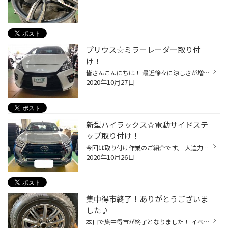
プリウス☆ミラーレーダー取り付
け！
皆さんこんにちは！ 最近徐々に涼しさが増してきてるな～と肌で感じるようになってきましたね(^^; さて、そんな中今回ご紹介するのは・・・ トヨタの大人気ハイブリットカー☆プリウスの ミラーレーダー取り付けです！ 取り付けるのは、 セルスターのＡＳＳＵＲＡ/セーフティレーダー です！ 通常の...
2020年10月27日
新型ハイラックス☆電動サイドステ
ップ取り付け！
今回は取り付け作業のご紹介です。 大迫力の新型ＳＵＶ、トヨタ・新型ハイラックスの 電動サイドステップ取り付けです！ 「電動」と聞くと、便利そうなモノに聞こえてしまうのは私だけでしょうか(笑) 取り付けの作業風景は撮り逃してしまいましたが、 装着後の動作する瞬間を見てみると・・・ ドア...
2020年10月26日
集中得市終了！ありがとうございま
した♪
本日で集中得市が終了となりました！ イベント中、たくさんのご成約や取り付け作業の ご依頼等頂きまして、誠にありがとうございました！ ありがとうございました♪ イベントは終了しましたが、スタッドレスタイヤや アルミセットのご相談もドンドン受け付けておりますので、 お気軽にご相談ください♪