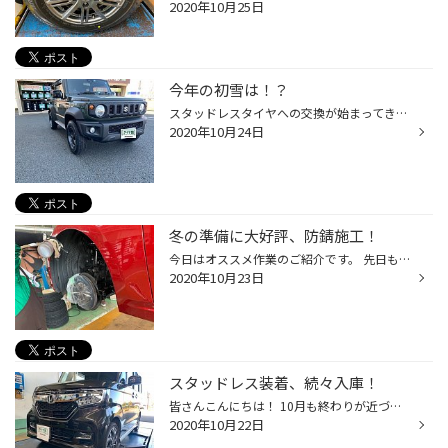
2020年10月25日
今年の初雪は！？
スタッドレスタイヤへの交換が始まってきているこの時期、 何日か前もご紹介しましたが、最近でも多数の交換作業のご依頼や ご購入いただいた新品タイヤ・アルミセットの装着がドンドン増えてきております！ ～ジムニーシエラ・新品アルミセット装着(ＤＭ－Ｖ３×マッドクロス)～ ～Ｘートレイル・新...
2020年10月24日
冬の準備に大好評、防錆施工！
今日はオススメ作業のご紹介です。 先日もご紹介した冬に向けた準備のひとつ、防錆施工。 大好評につき、作業のご依頼も増えております！ 作業のご依頼・ご成約頂いた皆様、ありがとうございます！ 愛車の下廻りのサビを防いでくれて、 かつサビが起きてしまっていても進行を抑えてくれるのでオスス...
2020年10月23日
スタッドレス装着、続々入庫！
皆さんこんにちは！ 10月も終わりが近づいている中、スタッドレスタイヤの装着も 続々と増えております！ 当店でのタイヤ保管をご利用いただいている方々や、 持ち込みタイヤ交換の作業はもちろん、 ご成約いただいた新品タイヤやアルミセットの装着も始まっております！ ～ホンダ・Ｎ-ＢＯＸカスタ...
2020年10月22日