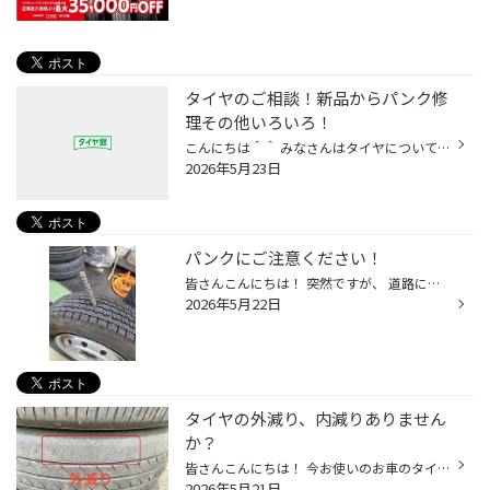
タイヤのご相談！新品からパンク修
理その他いろいろ！
こんにちは＾＾ みなさんはタイヤについてお困りのこと、ございませんか？ 当店ではタイヤのプロがタイヤのお困りごと、不安について正面から向き合い解決に尽力いたします！ 偏摩耗やパンク、ヒビ割れや残り溝の見方などぜひぜひご相談ください！！ もちろんタイヤ以外の用品、ナビドラレコETCなど...
2026年5月23日
パンクにご注意ください！
皆さんこんにちは！ 突然ですが、 道路には様々な物が落ちています。 いつ何時どのタイミングでそれを踏んでしまうかわかりません！ 今回パンクで来店された方の 刺さっていた物がびっくりしました！ 私は初めて見ました笑 え？こんなの刺さるの？ って思いました！ さすがにここまで太いのですと ...
2026年5月22日
タイヤの外減り、内減りありません
か？
皆さんこんにちは！ 今お使いのお車のタイヤの溝、 綺麗に減っていますか？？ こちらのタイヤは外側が極端に減っております。 アライメントのズレが原因かもしれません。 これではタイヤの寿命が短くなりますよね。 タイヤがバーストしてしまう 危険性もあり タイヤを4本新品交換させていただきまし...
2026年5月21日