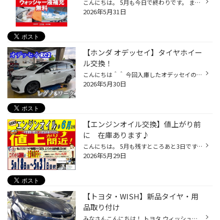
こんにちは。 5月も今日で終わりです。 まだ5月なのに、暑い日もあり、また寒かったりして。 6月は、もっと暑くなるのかな。。。 体調崩さないよーに、日頃から気をつけて過ごしましょう。 さて、5月18日から始まった、タイヤ館35周年記念セール。 みなさん、特典のクーポン活用してましたか？ クー...
2026年5月31日
【ホンダ オデッセイ】タイヤホイー
ル交換！
こんにちは＾＾ 今回入庫したオデッセイのご紹介です！ 前回、テインの車高調でローダウンさせて頂いております！ そして今回は、タイヤホイールのインチUPです♪ 今回REGNO GR-XIII TYPE RVの19インチと BRIDGESTONEのセミオリジナルにラインナップされてます workシュバートブルネンLXを装着させて...
2026年5月30日
【エンジンオイル交換】値上がり前
に 在庫あります♪
こんにちは。 5月も残すところあと3日です。 ゴールデンウィークもあって、あっというまに5月も終わってしまいます。 6月より、他者メーカーのタイやの値上がりもあり、 タイヤ館では、エンジンオイルの値上がりがあります。 値上がり前の駆け込みエンジンオイル交換、お任せください‼️ 予約せずに...
2026年5月29日
【トヨタ・WISH】新品タイヤ・用
品取り付け
みなさんこんにちは！ トヨタ ウィッシュへ BS フィネッサHB01 195/60R16 ➕ ケンウッド MDV-D612W ➕ コムテック ZDR027 HDROP-14 取り付けいたしました！ BS フィネッサ 195/60R16 新商品のフィネッサを装着！ 静粛性も高く、雨の日も安心！！ 純正ナビから社外ナビへ交換です！ ↓↓↓↓↓ ドライブレ...