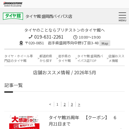
タイヤ館 盛岡西バイパス店
タイヤのことならブリヂストンのタイヤ館へ
019-631-2261
10:00～19:00
〒020-0851 岩手県盛岡市向中野3丁目3-48
Map
タイヤ・ホイール専
都道府県
岩手県の
タイヤ館 盛岡西バ
店舗おスス
門店のタイヤ館
から探す
タイヤ館
イパス店TOP
メ情報
店舗おススメ情報 / 2026年5月
記事一覧
<
1
2
3
>
タイヤ館35周年 【クーポン】 6
月21日まで