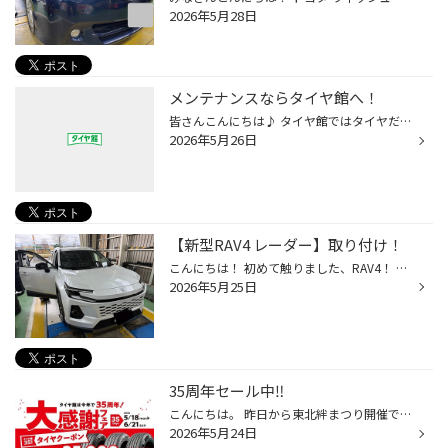
2026年5月28日
メンテナンスならタイヤ館へ！
皆さんこんにちは♪ タイヤ館ではタイヤだけではなく オイル交換、ワイパー交換、 エアコンフィルター交換、エアコンガス補充、 バッテリー交換などなど メンテナンスもお任せください！ ご来店お待ちしております♪
2026年5月26日
【新型RAV4 レーダー】取り付け！
こんにちは！ 初めて触りました、RAV4！ と言っても4月の作業でした(･_･; 前回、アルファードにレーダーを取り付けさせて頂き 同じ様なもの付けて！との事で モデル違いを付けさせて頂きました！ 取り付けには制約が有りますので 確認して取り付けましょう！ ダッシュボードが複雑な車なので こちら...
2026年5月25日
35周年セール中‼️
こんにちは。 昨日から東北絆まつり開催で、街中は、賑わっております。 今日は、天気があまり良くありませんが、お出かけされる場合、お気を付けて❗️ さて、タイヤ館は、多くのお客様に支えられて35周年。 全国各地にタイヤ館があります。 お客様のカーライフのお手伝いをこれからもずっと続けて...
2026年5月24日