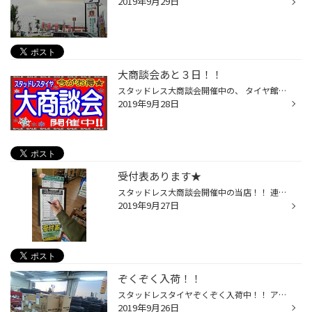
2019年9月29日
大商談会あと３日！！
スタッドレス大商談会開催中の、 タイヤ館盛岡西バイパス店でーーーす(^^♪ 今月も残すところあと３日間となりました！！！早 たくさんの方にご相談いただいていますが・・・ やはり！！今月が絶対お得です！！！ タイヤを買うなら今ですよ！！！ 忘れずご来店ください!(^^)! そ・し・て・・・ 今だ...
2019年9月28日
受付表あります★
スタッドレス大商談会開催中の当店！！ 連日たくさんの方にご来店いただいております★ ありがとうございます（＾＾）！！ お客様が集中してしまうと… お声がけが遅くなってしまう場合があります。 大変申し訳ございませんが… 受付表設置していますので記入の上お待ちください。 順番にお伺いします...
2019年9月27日
ぞくぞく入荷！！
スタッドレスタイヤぞくぞく入荷中！！ アルミホイールもぞくぞく入荷でーーーす（＾＾）！！ とりあえず置いたピットからもあふれ外まで…汗 落ち着いた夕方スタッフみんなで片づけました★ しっかりご準備させていただきます。 ご来店お待ちしています♪
2019年9月26日