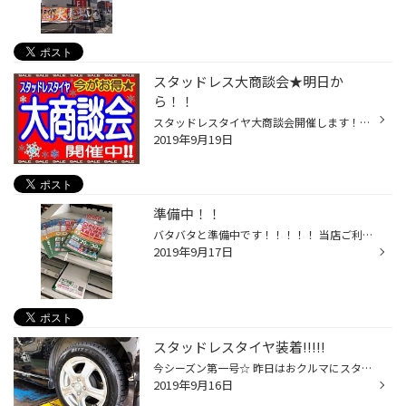
スタッドレス大商談会★明日か
ら！！
スタッドレスタイヤ大商談会開催します！！！！！！ タイヤ館に、【盛岡中央店】が仲間入りします♪（＾＾）♪ 今年春までミスタータイヤマン茶畑店がありましたが・・・ 新しく、【タイヤ館盛岡中央店】になりましたよ～★ オープン記念も兼ねて・・・ タイヤ館全店で≪大商談会≫開催します！！！ わぁ...
2019年9月19日
準備中！！
バタバタと準備中です！！！！！ 当店ご利用いただいたお客様に発送予定です♪ お手元に届いたら・・・ペラペラとめくって下さい！！ ハガキの中にはお得な情報が・・・！！！ え？届かない！！という方はご来店くださいね（＾＾） 増税前の今がオススメですよ～★☆★☆ スタッフみんなで準備中でーーー...
2019年9月17日
スタッドレスタイヤ装着!!!!!
今シーズン第一号☆ 昨日はおクルマにスタッドレスタイヤ装着させていただきました♪ じゃん！！ なんと!!２台のおクルマに取付作業させていただきましたよ！！ 週末使用など、なかなか走られないお客様でしたので、 早めの取付作業をさせていただきましたよ（＾▽＾）/ スタッドレスの新品タイヤは、...
2019年9月16日