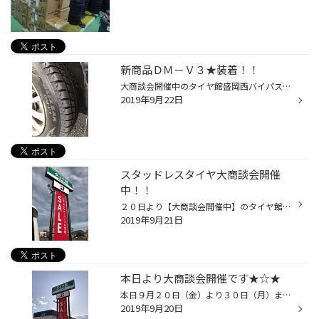
新商品ＤＭ－Ｖ３★装着！！
大商談会開催中のタイヤ館盛岡西バイパス店です！！ 連日たくさんの方にご来店いただき、 誠にありがとうございます！！！（＾ー＾）/ 本日はこちら！！ ↓ じゃん★ 新商品 【 ＢＬＩＺＺＡＫ ＤＭ-Ｖ３ 】 おクルマに装着でーーーす（＾▽＾）/ ≪ＳＵＶ専用ブリザック★詳しくはこちらから≫ しっかり...
2019年9月22日
スタッドレスタイヤ大商談会開催
中！！
２０日より【大商談会開催中】のタイヤ館盛岡西バイパス店！！ くもり空ですが、岩手山はくっきり見えます♪ これから紅葉で山に行かれる方も多くなりますね～ そして・・・それが終われば初雪冠雪！！ すぐそこまで来ていますよ！！ 冬の準備お早めに（＾＾）☆ 今日は盛岡、岩手医大移転により 交通...
2019年9月21日
本日より大商談会開催です★☆★
本日９月２０日（金）より３０日（月）まで スタッドレスタイヤ大商談会開催しまーーーす!!!!! タイヤを買うなら絶対今でしょ！！ ご家族揃って遊びにいらして下さい（＾▽＾）/ ご来店お待ちしてます♪
2019年9月20日