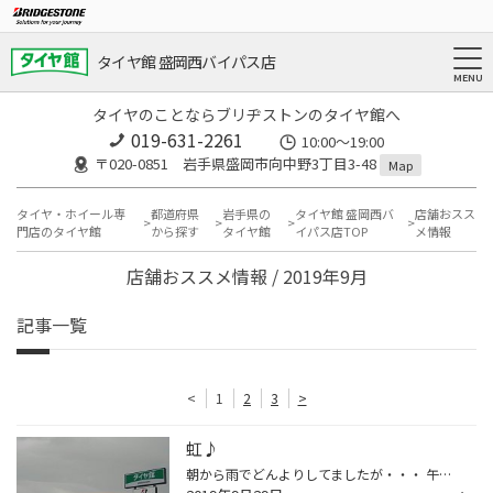
タイヤ館 盛岡西バイパス店
タイヤのことならブリヂストンのタイヤ館へ
019-631-2261
10:00～19:00
〒020-0851 岩手県盛岡市向中野3丁目3-48
Map
タイヤ・ホイール専
都道府県
岩手県の
タイヤ館 盛岡西バ
店舗おスス
門店のタイヤ館
から探す
タイヤ館
イパス店TOP
メ情報
店舗おススメ情報 / 2019年9月
記事一覧
<
1
2
3
>
虹♪
朝から雨でどんよりしてましたが・・・ 午後になり虹が!(^^)! 気分もあがりました(^^)/ 商談会開催ですが・・・ ここにきて人気のうちわ！笑 ご自由にお持ち帰りくださいね~ そして、本日【 エンジンオイル交換DAY★ 】です♪ 無料安全点検実施中★ ご来店お待ちしてます♪