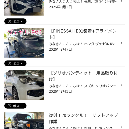
みなさんこんにちは！ 先日、取り付け作業をいたしました プジョー408のご紹介です！ ミラー型ドライブレコーダーの取り付けです！ 商品はこちら！！ コムテック ZDR-880M 前後2カメラタイプ 純正ミラーにバンドで固定するタイプになります。 駐車監視ハーネスもセットでお取り付け！ 助手席側のピ...
2026年8月1日
【FINESSA HB01装着➕アライメン
ト】
みなさんこんにちは！ ホンダ ヴェゼル RV6 BS FINESSA HB01 225/50R18 新品組み替え作業をおこないました！ フィネッサ HB01 新品時から摩耗時まで 雨の日でもしっかり止まる・曲がる、 ゆるがない安心感！ 静粛性も高く、走行中のロードノイズも軽減され 快適な車内空間を実現！ タイヤの組み替え...
2026年7月7日
【ソリオバンディット 用品取り付
け】
みなさんこんにちは！ スズキ ソリオバンディットが入庫し 前後ドライブレコーダー、バックカメラの 取り付けをいたしました！ ドライブレコーダー コムテック ZDR027 バックカメラ カロッツェリア ND-BC9 ガーニッシュに固定 角度調整もバッチリ！ 当店では、各種用品取り付けを行なっております！...
2026年7月2日
復刻！70ランクル！ リフトアップ
作業
みなさんこんにちは！ 復刻した70ランクル！ 人気のリフトアップ作業でご入庫です！ 取り付け前 取り付けた商品は、 カントリーサスペンションキットになります！ リアのバネも交換です！ フロント ステアリングダンパーも交換 リア リフトアップ後 雰囲気がだいぶ変わりました！ タイヤハウスから...