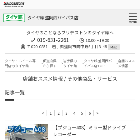
タイヤ館 盛岡西バイパス店
タイヤのことならブリヂストンのタイヤ館へ
019-631-2261
10:00～19:00
〒020-0851 岩手県盛岡市向中野3丁目3-48
Map
タイヤ・ホイール専
都道府県
岩手県の
タイヤ館 盛岡西バ
店舗おスス
門店のタイヤ館
から探す
タイヤ館
イパス店TOP
メ情報
店舗おススメ情報 / その他商品・サービス
記事一覧
<
1
2
3
4
5
6
>
【プジョー408】ミラー型ドライブ
レコーダー