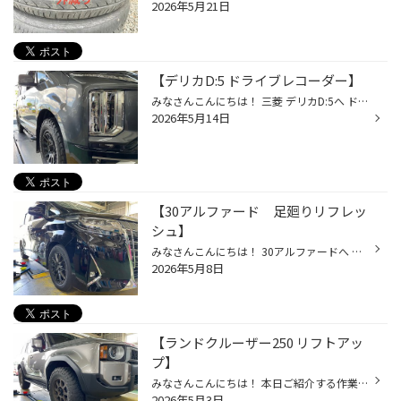
2026年5月21日
【デリカD:5 ドライブレコーダー】
みなさんこんにちは！ 三菱 デリカD:5へ ドライブレコーダーを取り付けいたしました！ コムテック ZDR027 前後2カメラタイプ 取り付け後 ドライブレコーダー 取り付けていないお客様、 前後2カメラタイプ、おすすめです。 お問い合わせお待ちしております！
2026年5月14日
【30アルファード 足廻りリフレッ
シュ】
みなさんこんにちは！ 30アルファードへ テイン RX1 DIXCEL フロント PDローター ブレーキパッドEC 取り付けいたしました！ 足廻りの純正部品も交換です！ 乗り心地の良い、RX1装着です！ 足廻りリフレッシュ始めます！ 足廻りの純正部品も一緒に交換です！ 取り付け後 10万キロオーバーのお車！ 足...
2026年5月8日
【ランドクルーザー250 リフトアッ
プ】
みなさんこんにちは！ 本日ご紹介する作業は、今人気の！！ ランドクルーザー250 リフトアップです！！ 取り付けた商品は ジャオス バトルズVFCA ジャオス リアラテラルロッド 取り付け前 取り付け後 良い感じに上がりました！ 取り付け後のアライメント！ オーナー様、ご購入いただきありがとうご...
2026年5月3日