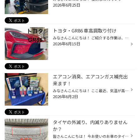
2026年6月25日
トヨタ・GR86 車高調取り付け
みなさんこんにちは！ ご紹介する作業は、 トヨタ・GR86へ テイン フレックスZの 取り付け、アライメント作業になります！ 納車された日にご来店いただきました！ 赤いボディ格好良いです！ 装着前 フロント リア 装着後 フロント 車高調に付属の調整式スタビリンクも取り付け！ ピロアッパー付きで...
2026年6月15日
エアコン消臭、エアコンガス補充出
来ます！
みなさんこんにちは！ ここ最近、気温が高くなり お車のエアコンを 使う時期になりましたね！ エアコンつけた時の吹き出し口からの臭い 気になりませんか？？ 当店で、お車のエバポレーター洗浄や エアコンの除菌、消臭出来ます！ エアコンガスの点検、ガス補充も出来ます！ 当店での、エアコンガス...
2026年6月2日
タイヤの外減り、内減りありません
か？
皆さんこんにちは！ 今お使いのお車のタイヤの溝、 綺麗に減っていますか？？ こちらのタイヤは外側が極端に減っております。 アライメントのズレが原因かもしれません。 これではタイヤの寿命が短くなりますよね。 タイヤがバーストしてしまう 危険性もあり タイヤを4本新品交換させていただきまし...