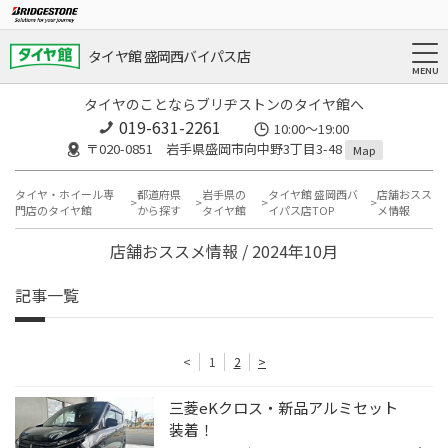
タイヤ館 盛岡西バイパス店
タイヤのことならブリヂストンのタイヤ館へ
019-631-2261
10:00～19:00
〒020-0851 岩手県盛岡市向中野3丁目3-48
Map
タイヤ・ホイール専
都道府県
岩手県の
タイヤ館 盛岡西バ
店舗おスス
門店のタイヤ館
から探す
タイヤ館
イパス店TOP
メ情報
店舗おススメ情報 / 2024年10月
記事一覧
<
1
2
>
三菱eKクロス・新品アルミセット
装着！