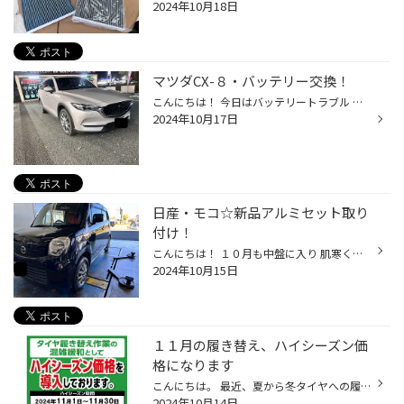
2024年10月18日
マツダCX-８・バッテリー交換！
こんにちは！ 今日はバッテリートラブル ＆ 交換のお話です。 CX-8のお客様、 お出かけ先での バッテリー上がりのご相談を ご連絡頂き、ロードサービスご使用後に ご来店頂きました！ バッテリーの状態を確認させて頂くと・・・ 新車時から約３年経過しているとのこと！ ちょうどバッテリーの劣化に...
2024年10月17日
日産・モコ☆新品アルミセット取り
付け！
こんにちは！ １０月も中盤に入り 肌寒くなってきましたね。 本日ご紹介する作業は、 日産・モコの 新品アルミセット取り付けです！ 取り付けたのは、 BLIZZAK VRX2 + トップラン KR10 のセットです！ 今回取り付けたアルミホイールは 新商品となってます！ どのカラーのおクルマにも 合わせやすい...
2024年10月15日
１１月の履き替え、ハイシーズン価
格になります
こんにちは。 最近、夏から冬タイヤへの履き替え予約も増えてきました。 １１月の履き替えになると、混雑するシーズンになり、 履き替え作業工賃が、ハイシーズン価格となります。 １０月中に履き替えをご検討されてる場合、 日にちによっては、予約に空き時間があります。 WEBから、予約や空き時間...
2024年10月14日