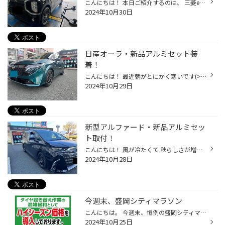
こんにちは！ 本日ご紹介するのは、 三菱eKクロスの 新品アルミセット装着です！ 元々１４インチの アルミセットを使用していましたが、 夏と同じ大きさにするために 冬タイヤも１５インチへ インチアップ！ 取り付けたのは BLIZZAK VRX3 + POTENZA SW010 FGM 装着後がこちら！ 車体とホイールが ど...
2024年10月30日
日産オーラ・新品アルミセット装
着！
こんにちは！ 最近朝がとにかく寒いです(>_<) 朝が弱い私には ツラいですが… 頑張って起きますw 本日ご紹介するのは、 日産・オーラの 新品アルミセット装着です！ こちらのおクルマなんと 先月納車したばかり！ キラキラのピカピカですね！ 装着したのは、 BLIZZAK VRX3 + ECO FORME CRS20 MPL サ...
2024年10月29日
新型アルファード・新品アルミセッ
ト取付！
こんにちは！ 風が冷たくて 秋らしさが増してきましたね。 本日ご紹介する作業は、 新型アルファードの 新品アルミセット装着です！ 納車にお時間がかかりましたが、 それに合わせて事前に スタッドレスタイヤのご相談を していただき、 ついに装着です！ 取り付けたのは、 BLIZZAK VRX3 + ECO FORM...
2024年10月28日
今週末、盛岡シティマラソン
こんにちは。 今週末、恒例の盛岡シティマラソンが開催されます。 当店にお越しの際は、交通規制も各所で行われます。 お時間に余裕を持って、お気をつけてご来店くださいませ。 タイヤ交換のでご予約は、お早めに‼️
2024年10月25日