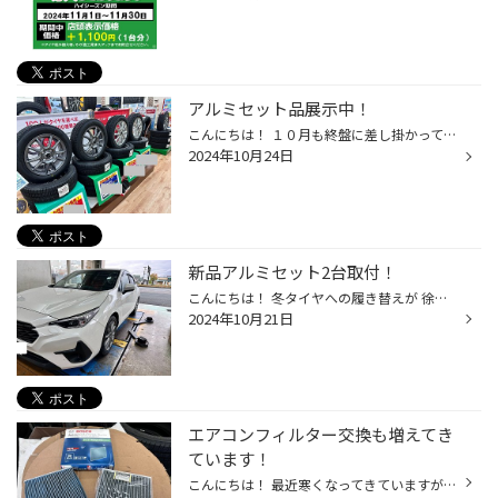
アルミセット品展示中！
こんにちは！ １０月も終盤に差し掛かってきましたね！ 今日は店内入って正面にある 展示品をご紹介！ 軽自動車用の BLIZZAK VRX3とVRX2の 即お持ち帰りOKのアルミセット品を 展示中です！ 在庫の数量にも限りがある為、 数量限定の早い者勝ちです！ まだ冬タイヤのご準備で お悩み中の方は、 ぜひ...
2024年10月24日
新品アルミセット2台取付！
こんにちは！ 冬タイヤへの履き替えが 徐々に増えてきました！ 今日は新品アルミセットの取り付けを 2台分ご紹介！ スバル・インプレッサ BLIZZAK VRX3 + トップラン KR10 トヨタ・ヤリスクロス BLIZZAK VRX3 + バルミナ TR10 MB どちらも白のおクルマですが、 ホイール１つで印象も変わって オシャ...
2024年10月21日
エアコンフィルター交換も増えてき
ています！
こんにちは！ 最近寒くなってきていますが、 もう少しで暖房が活躍の時期に なるかと思います。 その際、 愛車のエアコンフィルター・・・ 気になりませんか？？ 目に見えるゴミやホコリを とってくれるだけでなく、 ニオイまでも吸収してくれます！ 車内をクリーンに保つ 重要な役割を担う エアコ...