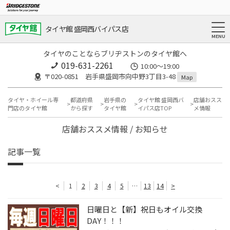
タイヤ館 盛岡西バイパス店
タイヤのことならブリヂストンのタイヤ館へ
019-631-2261
10:00～19:00
〒020-0851 岩手県盛岡市向中野3丁目3-48
Map
タイヤ・ホイール専
都道府県
岩手県の
タイヤ館 盛岡西バ
店舗おスス
門店のタイヤ館
から探す
タイヤ館
イパス店TOP
メ情報
店舗おススメ情報 / お知らせ
記事一覧
<
1
2
3
4
5
…
13
14
>
日曜日と【新】祝日もオイル交換
DAY！！！