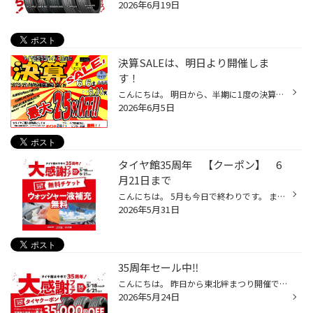
2026年6月19日
決算SALEは、明日より開催しま
す！
こんにちは。 明日から、半期に1度の決算SALE‼️開催します。 6月30日まで。 夏タイヤ、冬タイヤ、どちらもセール対象です。 タイヤが、店頭価格より最大２５%OFF‼️ タイヤお買い上げ特典として、 ハブ防錆、又は、マフラー防錆施工が、無料でついてきます。 メンテナンスカードのポイント2倍‼️ 6月...
2026年6月5日
タイヤ館35周年 【クーポン】 6
月21日まで
こんにちは。 5月も今日で終わりです。 まだ5月なのに、暑い日もあり、また寒かったりして。 6月は、もっと暑くなるのかな。。。 体調崩さないよーに、日頃から気をつけて過ごしましょう。 さて、5月18日から始まった、タイヤ館35周年記念セール。 みなさん、特典のクーポン活用してましたか？ クー...
2026年5月31日
35周年セール中‼️
こんにちは。 昨日から東北絆まつり開催で、街中は、賑わっております。 今日は、天気があまり良くありませんが、お出かけされる場合、お気を付けて❗️ さて、タイヤ館は、多くのお客様に支えられて35周年。 全国各地にタイヤ館があります。 お客様のカーライフのお手伝いをこれからもずっと続けて...
2026年5月24日