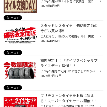
いつも当店WEBサイトを ご覧頂き、 誠にありがとうございます♪ 毎週日曜日は！！ さらに、祝日も‼️ エンジンオイルがお得な 「オイル交換DAY」 で～す(^^♪ 通常よりも 安くお得にオイル交換できる チャンスですので、 ぜひお越しくださいませ♪♪
2026年8月9日
スタッドレスタイヤ 価格改定前の
今がお買い得‼️
こんにちは。 8月入って梅雨も明け、天気の良い日が続いてます。 もうすぐお盆休みもやってきます。 最大9連休のお盆休み、帰省や旅行、海、山へレジャーなど、 色んな計画を立てているかと思います。 暑い時に、もう今年の冬タイヤの事、考えている場合じゃないかと思いますが。 9月1日(火)よりブ...
2026年8月6日
期間限定！！『タイヤスペシャルプ
ライスデー』開催！！
いつも当店をご利用いただきましてありがとうございます。 7/17(金)～7/26(日)まで、コクピット・タイヤ館におきまして、 期間限定！ サイズ限定！！ 数量限定！！！ お得にお買い求めいただける、「タイヤスペシャルプライスデー」がスタートします！ お得なタイヤのご紹介！！ NEWNO 155/65R14 タ...
2026年7月17日
ブリヂストンタイヤをお得に買え
る！スーパータイヤセール開催！！
こんにちは、いつも当店をご利用いただきましてありがとうございます。 コクピット・タイヤ館では、ブリヂストンタイヤをお得に買える！ スーパータイヤセールを7月9日(木)から8月9日(日)まで開催いたします！ ブリヂストンのタイヤを4本ご購入で最大20,000円引き！ タイヤをお得にご購入頂けるチャ...