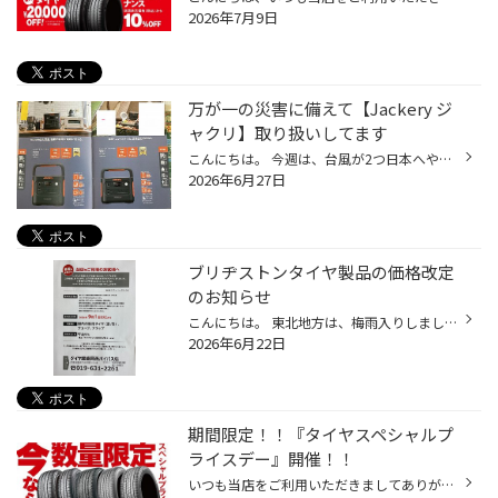
2026年7月9日
万が一の災害に備えて【Jackery ジ
ャクリ】取り扱いしてます
こんにちは。 今週は、台風が2つ日本へやってきてました。 昨日まで天気が悪かったですが、本日晴天です。 一昨日は、朝に大きな地震がありました。 みなさま、災害の時の備えは、大丈夫ですか？ 今回は、キャンプや屋外での活動が増えてくる行楽シーズンにも大活躍する、 又は、災害時の停電でも活...
2026年6月27日
ブリヂストンタイヤ製品の価格改定
のお知らせ
こんにちは。 東北地方は、梅雨入りしました。 ジメジメ、雨降りの中での運転は、気を使わなきゃならなく気疲れしますね。 6月には、エンジンオイルの値上げもあり、 大変お心苦しいですが、ブリヂストンタイヤ製品の価格改定のお知らせになります。 2026年9月1日(火)より、夏／冬タイヤの価格改定...
2026年6月22日
期間限定！！『タイヤスペシャルプ
ライスデー』開催！！
いつも当店をご利用いただきましてありがとうございます。 6/19(金)～6/28(日)まで、コクピット・タイヤ館におきまして、 期間限定！ サイズ限定！！ 数量限定！！！ お得にお買い求めいただける、「タイヤスペシャルプライスデー」がスタートします！ お得なタイヤのご紹介！！ ワゴンR、N-BOX、タ...