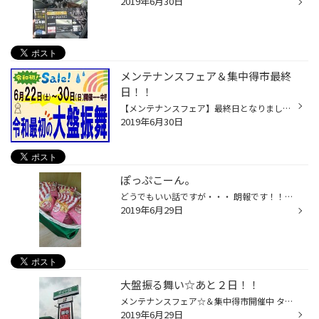
2019年6月30日
メンテナンスフェア＆集中得市最終
日！！
【メンテナンスフェア】最終日となりました！！ 令和最初の大盤振る舞い（＾▽＾）/ 是非ご来店下さーーい!! これからお出かけが多くなる前に！！ 愛車のメンテナンスしっかりしてあげましょう！！（＾＾） 【エンジンオイル】 【バッテリー】 【ワイパー】 【エアコンフィルター】 エアコンフィルタ...
2019年6月30日
ぽっぷこーん。
どうでもいい話ですが・・・ 朗報です！！ ポップコーン！まだあります！！笑 でもこれで終わりです～ 店長が、かくしてました。 （こっそり食べるつもりだったのか・・・！？※妄想です。笑） なくなり次第終了です（＾＾）/ お早めに！ 先程から雨が降り出しましたね～。ポツポツ。 そんな天候です...
2019年6月29日
大盤振る舞い☆あと２日！！
メンテナンスフェア☆＆集中得市開催中 タイヤ館盛岡西バイパス店でーーす（＾▽＾）/ 本日も元気に営業中です！！ 朝から【エンジンオイル交換】などご来店いただいてます！ ありがとうございます（＾ー＾）♪♪♪ タイヤ館合同の集中得市開催中ですが・・・ 当店は、【 メンテナンスフェア 】同時開催...
2019年6月29日