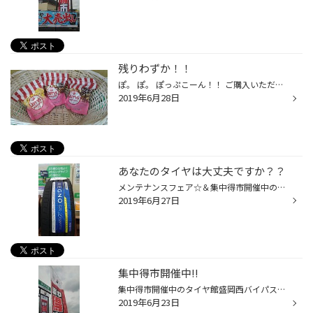
残りわずか！！
ぽ。 ぽ。 ぽっぷこーん！！ ご購入いただいた方にプレゼント♪ 残りわずかです！！ お早めにご来店下さい！！！！笑 タイヤを買うなら今でしょ★ 値上げ・増税前にお気軽にご相談下さい（＾＾）!! ご来店お待ちしてます♪
2019年6月28日
あなたのタイヤは大丈夫ですか？？
メンテナンスフェア☆＆集中得市開催中の、 タイヤ館盛岡西バイパス店です（＾▽＾）/ ご来店いただいたお客様★ ありがとうございます！！ メンテナンス用品だけじゃないんです！！ 夏タイヤもぞくぞく取付させて頂いてます！！ 軽自動車専用設計 【レグノ GRーレジェーラ】 ↓ 今までご使用のタイヤは...
2019年6月27日
集中得市開催中!!
集中得市開催中のタイヤ館盛岡西バイパス店！！ 昨日は朝からスタッフが準備する時間帯だけ豪雨。 嫌がらせのような天候でした～ 本日も夕方から降り出しそうですね～ 皆様運転には十分お気をつけ下さい!! さて、【メンテナンスフェア】同時開催の当店！ ぞくぞく作業させていただいていますよ☆ エ...
2019年6月23日