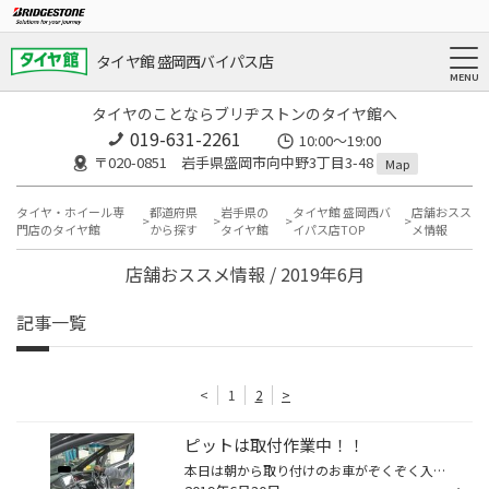
タイヤ館 盛岡西バイパス店
タイヤのことならブリヂストンのタイヤ館へ
019-631-2261
10:00～19:00
〒020-0851 岩手県盛岡市向中野3丁目3-48
Map
タイヤ・ホイール専
都道府県
岩手県の
タイヤ館 盛岡西バ
店舗おスス
門店のタイヤ館
から探す
タイヤ館
イパス店TOP
メ情報
店舗おススメ情報 / 2019年6月
記事一覧
<
1
2
>
ピットは取付作業中！！
本日は朝から取り付けのお車がぞくぞく入庫しています！！ ありがとうございます（＾＾）!! チーフ五日市が、【レーダー】取付作業！ こちらではスタッフ栃沢が、【ドライブレコーダー】取付作業！！ タイヤ交換も！！ 今日も元気に頑張ってます～ ご家族揃って遊びにいらしてくださいね（＾＾） タ...