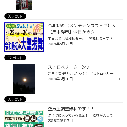
令和初の【メンテナンスフェア】＆
【集中得市】今日から☆
本日より【令和初セール】開催しまーす（＾＾）/ タイヤ館盛岡西バイパス店令和最初の大盤振る舞い！！ 【メンテナンスフェア】開催です☆★☆ 梅雨時期の愛車の準備お済ですか？？ ワイパー・エアコンフィルター・バッテリーなどなど。 お得にGET出来るチャンスです！！ 是非ご相談下さい（＾＾）!! ...
2019年6月21日
ストロベリームーン♪
昨日！皆様見ましたか？！ 【ストロベリームーン】 年に１度、夏至（６月）に近い日の満月がピンク色に見える 天体現象のことだとか！！ 帰宅の際、見ることが出来ましたよ～（＾＾）♪ ピンク？イマイチだな。 と、２１時過ぎ外に出ると・・・ もう雲に覆われて見れませんでした！ 満月の日は事故に...
2019年6月18日
空気圧調整無料です！！
タイヤに入っている空気！！ これが入っていないとタイヤの意味をもちません。 だ ・ か ・ ら ！！ 空気圧はとぉーーーーーっても大切なんです！！ そ ・ し ・ て ！！ 空気圧点検！！ 無料です★ 空気圧補充！！ 無料です★ 無料ですよ～（＾▽＾）/ ち ・ な ・ み に ！！ 【 トルクチェック 】...
2019年6月17日