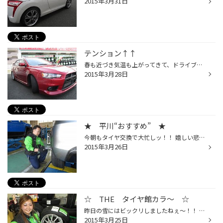
2015年3月31日
テンション↑↑
春も近づき気温も上がってきて、ドライブを楽しめる季節になってきましたね♪ のんびりドライブもいいですが、スポーツカーで颯爽と駆け抜けるのも楽しいものです そんなスポーツカーの代表格と言ってもいい車、ランサーエボリューションXが入庫しました! 装着したタイヤはモチロン、ブリヂストンの...
2015年3月28日
★ 平川“おすすめ” ★
今朝もタイヤ交換で大忙しッ！！ 嬉しい悲鳴の西バイパス店ですッ！！ 今週末は!!なんとッ!! 気温が15～16℃まで上がるみたいです♪♪ そんな週末も多数の作業のご予約を頂いております！！ もちろん！！予約作業の他にも当日受付も承っておりますので じゃんじゃん、皆様のご来店お待ちしております♪♪...
2015年3月26日
☆ THE タイヤ館カラ～ ☆
昨日の雪にはビックリしましたねぇ～！！ もうすぐ４月になるというのに・・・ まさか!!あんなに積もるとは・・・ でも!!大丈夫ですッ♪♪ 今朝・・・ 店長が・・・ 『もう雪は降らない!!鼻の乾き具合で分かる！！』 ・・・と・・・言っておりました！！ 犬かよッ！！と思いながら聞いていました！！(...
2015年3月25日