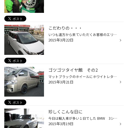
こだわりの・・・
いつも遠方から来ていただくお客様のエリシオンです コチラのクルマ、屋根とリアスポイラーの下を黒く塗り分けております ボディと同じ色よりも引き締まった印象で、かなりカッコよく仕上がってますね!! そして、スポイラーの下から見えるマフラーにもこだわりが!!! 本当はこのクルマには左右からマ...
2015年3月22日
ゴツゴツタイヤ館 その2
マットブラックのホイールにホワイトレターのタイヤ、カッコいいですね～ こちらのハイエース、昨夏新車での納車前にナビ・オーディオなどを取り付けしたお車ですが、今回はタイヤ・ホイールをご注文いただいておりました♪♪ タイヤはブリヂストンのオフロードタイヤ DUELER M/T674（デューラー エ...
2015年3月21日
珍しくこんな日に
今日は輸入車が多い１日でした BMW 3シリーズ 同じくBMW X5 そして、フォルクスワーゲン ゴルフ６ それぞれタイヤ交換やLED取り付けなどの作業でしたが、普段なかなか並ばない車が駐車場に並ぶのは珍しくて目の保養になりました（笑） 国産車でも輸入車でも、クルマのこと何でもお任せください!!
2015年3月19日