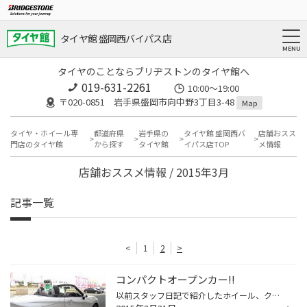
タイヤ館 盛岡西バイパス店
タイヤのことならブリヂストンのタイヤ館へ
019-631-2261
10:00～19:00
〒020-0851 岩手県盛岡市向中野3丁目3-48
Map
タイヤ・ホイール専
都道府県
岩手県の
タイヤ館 盛岡西バ
店舗おスス
門店のタイヤ館
から探す
タイヤ館
イパス店TOP
メ情報
店舗おススメ情報 / 2015年3月
記事一覧
<
1
2
>
コンパクトオープンカー!!
以前スタッフ日記で紹介したホイール、クレンツェ ケルベロス 本日ついに装着となりました!! 実際に履かせてみると、クルマのカッコ良さを更に引き立たせてくれてますね! 同時にKENWOODのDVDヘッドユニットも取り付けしました これからはこんなオープンカーで走るのも楽しくなる季節ですから、カッ...