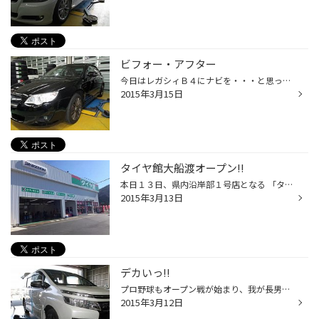
ビフォー・アフター
今日はレガシィＢ４にナビを・・・と思ったら、 純正パネル一体型オーディオ!? このままでは社外のナビ・オーディオが取付できない・・・ ということで、純正のパネルキットを取り寄せして KENWOODのナビを取付しました お客様の希望する形に仕上げることができて、ホッと胸をなでおろしました 一見...
2015年3月15日
タイヤ館大船渡オープン!!
本日１３日、県内沿岸部１号店となる 「タイヤ館大船渡」 が、オープンしました!! お近くの方も、沿岸方面にお出かけの方も、ぜひ立ち寄ってみてください♪ （ちなみに明日は私も応援に行きますっ!!） そして!!! タイヤ館大船渡のオープン記念として当店でも 『集中得市』 開催中です!! みなさん、当...
2015年3月13日
デカいっ!!
プロ野球もオープン戦が始まり、我が長男が所属する野球チームも遠征やら合宿やらとあちこちに出かけていくようになってきました。 初めて行く場所などもよくあるので、ナビが大活躍です!! 最近のナビは大きな画面が主流で、車種によっては純正のような仕上がりにもなるんです♪ こちらのVOXYはなん...
2015年3月12日