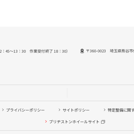
〒360-0023 埼玉県熊谷市
2：45～13：30 作業受付終了 18：30）
プライバシーポリシー
サイトポリシー
特定整備に関
他ピット作業の予約
ブリヂストンホイールサイト
希望のクローク契約会員の方はこちらを選択ください
の方はご利用いただけません