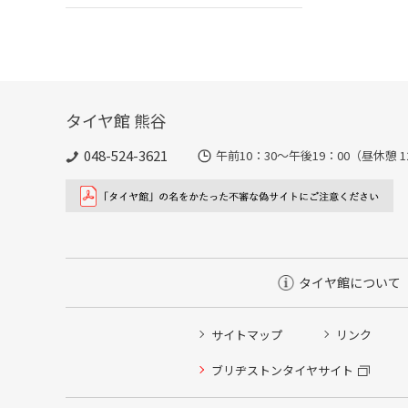
タイヤ館 熊谷
048-524-3621
午前10：30～午後19：00（昼休憩 1
タイヤ館について
サイトマップ
リンク
タイヤ点検・安全点検/タイヤ履き替え/オイル交換/その
ブリヂストンタイヤサイト
クローク契約会員専用タイヤ履き替え※タイヤ履き替えを
本日のタイヤ履き替え順番待ち予約 ※クローク契約会員