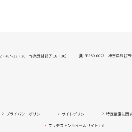
〒360-0023 埼玉県熊谷市
2：45～13：30 作業受付終了 18：30）
プライバシーポリシー
サイトポリシー
特定整備に関
他ピット作業の予約
ブリヂストンホイールサイト
希望のクローク契約会員の方はこちらを選択ください