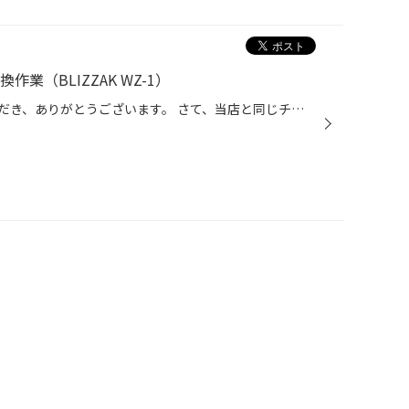
業（BLIZZAK WZ-1）
日頃より、タイヤ館をご利用いただき、ありがとうございます。 さて、当店と同じチェーン店の近隣タイヤ館店舗で作業いたしましたタイヤ交換作業をご紹介します。 （WEB掲載をご快諾いただきましたお客様！大変感謝しております。 いつもご愛顧いただき誠にありがとうございます！！） おクルマ：ト...