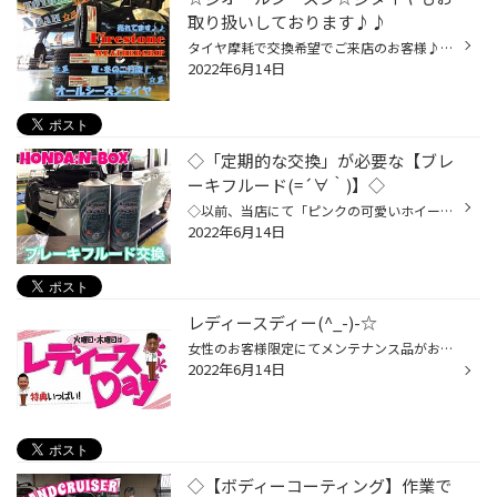
取り扱いしております♪♪
タイヤ摩耗で交換希望でご来店のお客様♪♪ 車種：トヨタ ノア AZR60G サイズ：195/65R15 91H この時期は、夏タイヤ販売/冬タイヤ販売も行っておりますので お客様の目的でお選びと、ご提案をさせて頂きます。 お手頃の夏タイヤをご希望でしたが、冬タイヤはお持ちではなく、冬検討 との話しでしたが...
2022年6月14日
◇「定期的な交換」が必要な【ブレ
ーキフルード(=´∀｀)】◇
◇以前、当店にて「ピンクの可愛いホイールをお取付」させて頂きましたお客様より お車のメンテナンスのご相談を頂き【ブレーキフルードの交換】作業を行いまぁす(。-∀-) ※使用するフルードはオーナー様の旦那様拘りの《プロジェクトミュー:G-four335》
2022年6月14日
レディースディー(^_-)-☆
女性のお客様限定にてメンテナンス品がお安くなります！！ 【※メンテナンス品とは⇒オイル・バッテリー・ワイパーなどの事です(=ﾟωﾟ)ﾉ】 男性のお客様も女性同伴ならOK！！ そして レディースデイ限定企画として、 商品をご購入いただいた女性のお客様に粗品をプレゼント！！ 普段、お車のメンテナン...
2022年6月14日
◇【ボディーコーティング】作業で