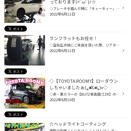
っております(=ﾟωﾟ)ﾉ☆
◇ブレーキを踏んだ時に「キィーキィー」音がするとの事で、先日点検作業を 行わせていただきましたお客様の【NISSAN：セレナ】のご紹介デス(=ﾟωﾟ)ﾉ ◇点検時に残り溝が少なくなっていた為、「商品のご注文/作業のご予約」を 頂き本日作業を行っておりまぁーす('◇')ゞ('◇')ゞ('◇')ゞ('◇')ゞ タグ：タ...
2022年6月11日
ランフラットもお任せ！
◇空気圧点検にご来店を頂いた際、リアタイヤ(片側)のパンクが発見された為 「リアのみ②本交換」を行わせていただきましたぁ(=ﾟωﾟ)ﾉ(=ﾟωﾟ)ﾉ(=ﾟωﾟ)ﾉ ◇メーカー「BMW標準装着モデル【POTENZA：S001】」にて交換デス☆彡 ◇「RFTなどの専用設計タイヤ」も専門店の当店であれば、交換対応出来ます のでお気...
2022年6月11日
◇【TOYOTA:ROOMY】ローダウン
しちゃいましたぁ(⁎⁍̴̆Ɛ⁍̴̆⁎)v◇
◇赤・黒カラーの【BLITZ車高調/ZZR】のお取付作業のご紹介デス(´∀｀=)☆彡 ◇まず、色がカッコイイ(*´꒳`*)‼︎ ◇準備が出来たら、早速作業開始ぃ〜٩( 'ω' )و お客様の大切なお車に傷をつけることのない様に『ボディーの保護』も シッカリ行って作業を進めさせて頂いておりまぁーす☆彡☆彡☆彡 ◇サササっ...
2022年6月10日
☆ヘッドライトコーティング
御覧の皆様こんにちは！ こんばんは！ タイヤ館熊谷店です 当店のホームページをご覧いただき ありがとうございます！ 本日は スタッフ オススメ作業！ ヘッドライトコーティング をご紹介させていただきます！ おクルマの大事な部分の一つ！ ヘッドライトの黄ばみ・擦り傷気になりませんか？ 当店...