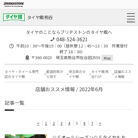
タイヤ館 熊谷
タイヤのことならブリヂストンのタイヤ館へ
048-524-3621
午前10：30～午後19：00（昼休憩 12：45～13：30 作業受付
終了 18：30）
〒360-0023 埼玉県熊谷市佐谷田2555
Map
タイヤ・ホイール専門
都道府県か
埼玉県のタ
タイヤ館 熊
店舗おスス
店のタイヤ館
ら探す
イヤ館
谷TOP
メ情報
店舗おススメ情報 / 2022年6月
記事一覧
<
1
2
3
4
5
6
7
>
☆彡オールシーズン☆彡タイヤもお