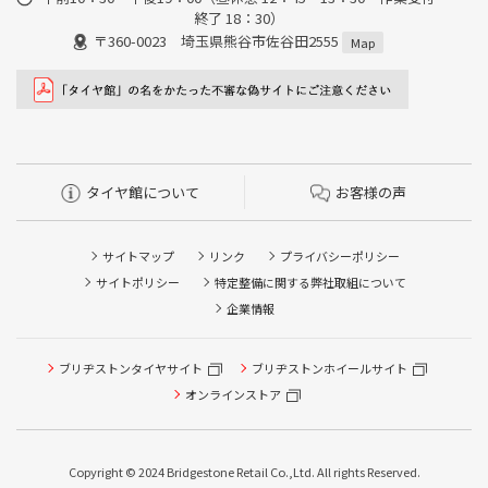
終了 18：30）
〒360-0023 埼玉県熊谷市佐谷田2555
Map
タイヤ館について
お客様の声
サイトマップ
リンク
プライバシーポリシー
サイトポリシー
特定整備に関する弊社取組について
企業情報
タイヤ点検・安全点検/タイヤ履き替え/オイル交換/その他
ブリヂストンタイヤサイト
ブリヂストンホイールサイト
ピット作業の予約
オンラインストア
クローク契約会員専用タイヤ履き替え※タイヤ履き替えを
希望のクローク契約会員の方はこちらを選択ください
Copyright © 2024 Bridgestone Retail Co.,Ltd. All rights Reserved.
本日のタイヤ履き替え順番待ち予約 ※クローク契約会員の