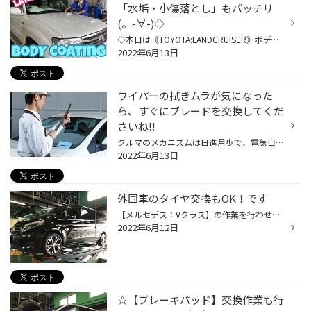
「水垢・小傷落とし」もバッチリ
(。-∀-)◇
◇本日は《TOYOTA:LANDCRUISER》ボディーコーティング風景のご紹介(´∀｀=)♫ ◇ご来店時のボディーの状態としては…『水垢や細かな擦り傷』がかなり目立っている 状態で、「ボディー色がグレーっぽく見える」位に汚れている状態でした∑(ﾟДﾟ)。。 ◇プロの手によって少しずつ本来の白さが復活してきました...
2022年6月13日
ワイパーの拭きムラが気になった
ら、すぐにブレードを交換してくだ
さいね!!
クルマのメカニズムは日進月歩で、電気自動車や自動運転などの先進技術も身近になってきました。そんななかで長く基本的な構造が変わらずに、必要不可欠な機能としてクルマに装備されているのが“ワイパー”です。 見慣れたパーツゆえ、その大切さについて思いを巡らせることはあまりないかもしれませ...
2022年6月13日
外国車のタイヤ交換もOK！です
【メルセデス：Vクラス】の作業を行わせて頂きましたぁ('ω')ノ♪♪ ※当店では《専用作業リフト》を設けておりますので、車重の重い 【Vクラス】なども安定した状態にて作業が行えるのデス!!! ★今回お取付けをさせて頂きましたタイヤはコチラ|дﾟ)↓↓ 《・ブリヂストン：レグノGRVⅡ 245/45R18》を装着!!!...
2022年6月12日
☆【ブレーキパッド】交換作業も行