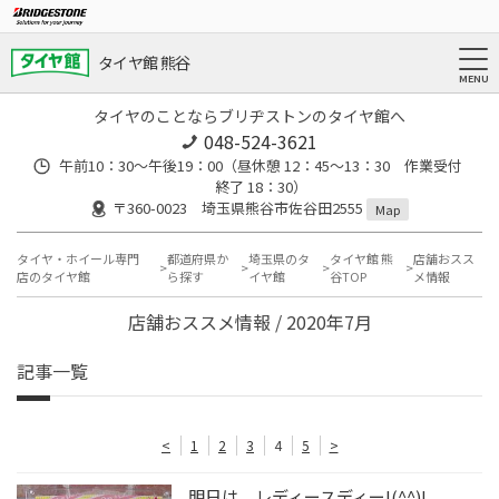
タイヤ館 熊谷
タイヤのことならブリヂストンのタイヤ館へ
048-524-3621
午前10：30～午後19：00（昼休憩 12：45～13：30 作業受付
終了 18：30）
〒360-0023 埼玉県熊谷市佐谷田2555
Map
タイヤ・ホイール専門
都道府県か
埼玉県のタ
タイヤ館 熊
店舗おスス
店のタイヤ館
ら探す
イヤ館
谷TOP
メ情報
店舗おススメ情報 / 2020年7月
記事一覧
<
1
2
3
4
5
>
明日は、レディースディー!(^^)!