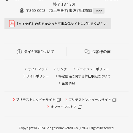
終了 18：30）
〒360-0023 埼玉県熊谷市佐谷田2555
Map
タイヤ館について
お客様の声
サイトマップ
リンク
プライバシーポリシー
サイトポリシー
特定整備に関する弊社取組について
企業情報
タイヤ点検・安全点検/タイヤ履き替え/オイル交換/その他
ブリヂストンタイヤサイト
ブリヂストンホイールサイト
ピット作業の予約
オンラインストア
クローク契約会員専用タイヤ履き替え※タイヤ履き替えを
希望のクローク契約会員の方はこちらを選択ください
Copyright © 2024 Bridgestone Retail Co.,Ltd. All rights Reserved.
本日のタイヤ履き替え順番待ち予約 ※クローク契約会員の