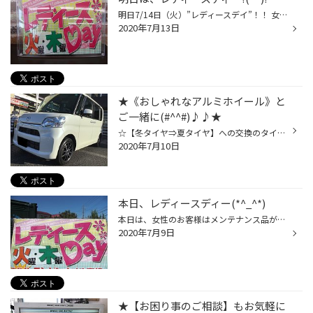
明日7/14日（火）”レディースデイ”！！ 女性の方にオイル交換がお得な火曜日です♪ さ・ら・に 女性のお客様限定！！ 商品ご購入で粗品をプレゼント！！ ※男性のお客様も女性同伴ならOKです♪ タグ：熊谷 行田 鴻巣 タイヤ オイル バッテリーなど
2020年7月13日
★《おしゃれなアルミホイール》と
ご一緒に(#^^#)♪♪★
☆【冬タイヤ⇒夏タイヤ】への交換のタイミングにて、夏タイヤの摩耗が進行して しまっていた為・・・《おしゃれなアルミホイールset》にてお取付けを(=ﾟωﾟ)ﾉ♪♪ ★装着アルミホイール：G.SPEED：P-02 14x４.5ｊ 4/100+45 ★タイヤ交換をご検討中のお客様ぁ～!! せっかくご購入頂くのであれば《セット買...
2020年7月10日
本日、レディースディー(*^_^*)
本日は、女性のお客様はメンテナンス品がお安くなります！！ 男性のお客様も女性同伴ならOK！！ そして レディースデイ限定企画として、 商品をご購入いただいた女性のお客様に粗品をプレゼント！！ 普段、お車のメンテナンスをされていない 女性の方がいらっしゃいましたら、 是非ご来店ください！...
2020年7月9日
★【お困り事のご相談】もお気軽に