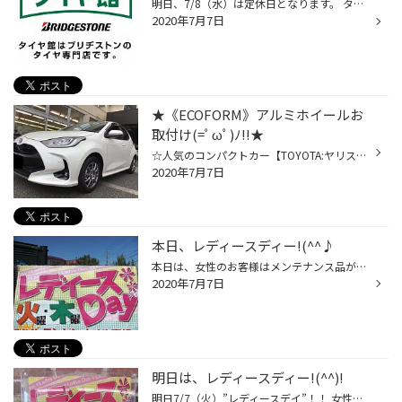
明日、7/8（水）は定休日となります。 タグ：熊谷 行田 鴻巣 タイヤ オイル バッテリーなど
2020年7月7日
★《ECOFORM》アルミホイールお
取付け(=ﾟωﾟ)ﾉ!!★
☆人気のコンパクトカー【TOYOTA:ヤリス】にアルミホイールのお取付けを させて頂いちゃいましたぁ(#^^#)♪♪♪ ★今回お取付けをさせて頂いたのは・・・|дﾟ)↓↓ ブリヂストン：ECOFORM-CRS131 15ｘ6ｊ 4/100 +45(ｶﾗｰ：HDS) ※詳しくは⇒https://www.bs-awh.ne.jp/ecoforme/crs131/ シンプルなデザインなが...
2020年7月7日
本日、レディースディー!(^^♪
本日は、女性のお客様はメンテナンス品がお安くなります！！ 男性のお客様も女性同伴ならOK！！ そして レディースデイ限定企画として、 商品をご購入いただいた女性のお客様に粗品をプレゼント！！ 普段、お車のメンテナンスをされていない 女性の方がいらっしゃいましたら、 是非ご来店ください！...
2020年7月7日
明日は、レディースディー!(^^)!
明日7/7（火）”レディースデイ”！！ 女性の方にオイル交換がお得な火曜日です♪ さ・ら・に 女性のお客様限定！！ 商品ご購入で粗品をプレゼント！！ ※男性のお客様も女性同伴ならOKです♪ タグ：熊谷 行田 鴻巣 タイヤ オイル バッテリーなど