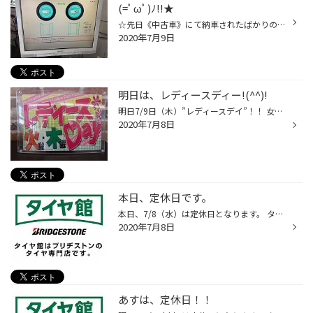
(=ﾟωﾟ)ﾉ!!★
☆先日《中古車》にて納車されたばかりの【SUZUKI:ラパン】らしいのですが・・・ 走行中ハンドルへの振動が凄いらしく不安になって、当店にご相談にご来店頂きました。 色々と点検を行ってみると、タイヤ・ホイールのバランス調整した形跡が全くない!!! 念の為に機械にかけてみると・・・これではハ...
2020年7月9日
明日は、レディースディー!(^^)!
明日7/9日（木）”レディースデイ”！！ 女性の方にオイル交換がお得な木曜日です♪ さ・ら・に 女性のお客様限定！！ 商品ご購入で粗品をプレゼント！！ ※男性のお客様も女性同伴ならOKです♪ タグ：熊谷 行田 鴻巣 タイヤ オイル バッテリーなど
2020年7月8日
本日、定休日です。
本日、7/8（水）は定休日となります。 タグ：熊谷 行田 鴻巣 タイヤ オイル バッテリーなど
2020年7月8日
あすは、定休日！！