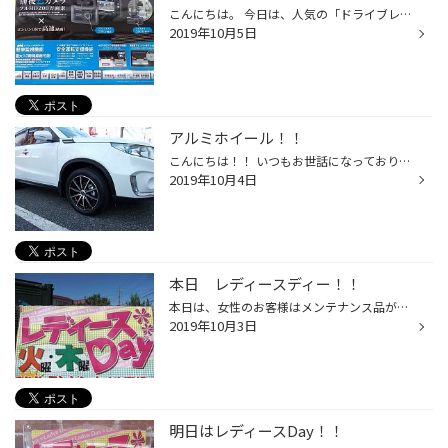
こんにちは。 今日は、人気の「ドライブレコーダー」をご紹介いたします。 最近、あおり運転のニュースを耳にします。。。 今まで、あまりご興味がなかった方も、“いざという時”に記録があれば、 自分を守ってくれると最近は、今まで以上に興味を持たれている方も多くなりました。 そこで当店で お...
2019年10月5日
アルミホイール！！
こんにちは！！ いつもお世話になっております！！ タイヤ館熊谷店です！！ 本日ご紹介いたしますのは シュナイダーSX-２ 普通の「ブラックポリッシュ」に飽きた方に！！ 赤色のアクセントで愛車のカッコよさが際立ちます！！！ 車種：エスクード 型式：YEA1S タグ：熊谷 行田 鴻巣 アライメント タ...
2019年10月4日
本日 レディースディー！！
本日は、女性のお客様はメンテナンス品がお安くなります！！ 男性のお客様も女性同伴ならOK！！ そして レディースデイ限定企画として、 商品をご購入いただいた女性のお客様に粗品をプレゼント！！ 普段、お車のメンテナンスをされていない 女性の方がいらっしゃいましたら、 是非ご来店ください！...
2019年10月3日
明日はレディースDay！！