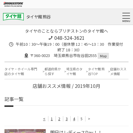
タイヤ館 熊谷
タイヤのことならブリヂストンのタイヤ館へ
048-524-3621
午前10：30～午後19：00（昼休憩 12：45～13：30 作業受付
終了 18：30）
〒360-0023 埼玉県熊谷市佐谷田2555
Map
タイヤ・ホイール専門
都道府県か
埼玉県のタ
タイヤ館 熊
店舗おスス
店のタイヤ館
ら探す
イヤ館
谷TOP
メ情報
店舗おススメ情報 / 2019年10月
記事一覧
<
1
2
3
4
5
>
明日はレディースDay！！