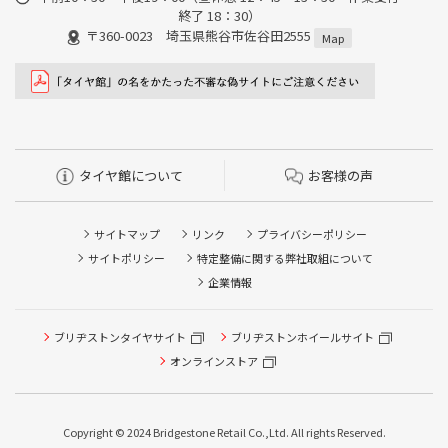
終了 18：30）
〒360-0023 埼玉県熊谷市佐谷田2555
Map
タイヤ館について
お客様の声
サイトマップ
リンク
プライバシーポリシー
サイトポリシー
特定整備に関する弊社取組について
企業情報
ブリヂストンタイヤサイト
ブリヂストンホイールサイト
タイヤ点検・安全点検/タイヤ履き替え/オイル交換/その他
ピット作業の予約
オンラインストア
クローク契約会員専用タイヤ履き替え※タイヤ履き替えを
希望のクローク契約会員の方はこちらを選択ください
Copyright © 2024 Bridgestone Retail Co.,Ltd. All rights Reserved.
本日のタイヤ履き替え順番待ち予約 ※クローク契約会員の