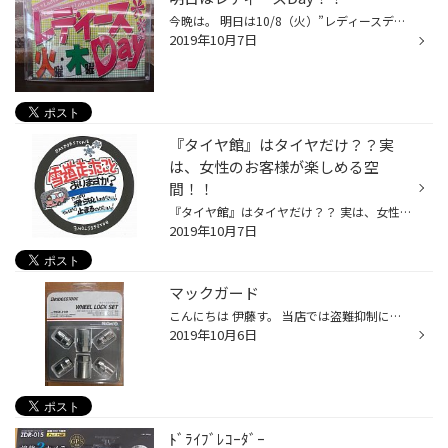
今晩は。 明日は10/8（火）”レディースデイ”！！ 女性の方にオイル交換がお得な火曜日です♪ さ・ら・に 女性のお客様限定！！ 商品ご購入で粗品をプレゼント！！ ※男性のお客様も女性同伴ならOKです♪ タグ：熊谷 行田 鴻巣 タイヤ オイル バッテリーなど
2019年10月7日
『タイヤ館』はタイヤだけ？？実
は、女性のお客様が楽しめる空
間！！
『タイヤ館』はタイヤだけ？？ 実は、女性のお客様が楽しめる空間！！ 当店の日記をご覧いただきありがとうございます。 突然ですが、みなさんは「タイヤ館」と聞いてどんなイメージをお持ちですか？ タイヤ館って名前だからタイヤしか扱ってない？？ 車のお店は男性ばっかりで女性...
2019年10月7日
マックガード
こんにちは 伊藤す。 当店では盗難抑制に威力を発揮する 「マックガード」を取り扱っております。 普通の「ロックナット」に比べ 防犯率が飛躍的に向上します！！ 愛車の大切なタイヤとホイールをドロボーから守りましょう！！
2019年10月6日
ﾄﾞﾗｲﾌﾞﾚｺｰﾀﾞｰ